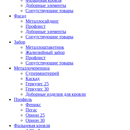
Фальцевая кровля
Доборные элементы
Сопутствующие товары
Фасад
Металлосайдинг
Профлист
Доборные элементы
Сопутствующие товары
Забор
Металлоштакетник
Жалюзийный забор
Профлист
Сопутствующие товары
Металлочерепица
Супермонтеррей
Каскад
Геркулес 25
Геркулес 30
Доборные изделия для кровли
Профиль
Феникс
Пегас
Орион 25
Орион 30
Фальцевая кровля