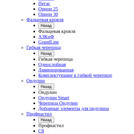
Пегас
Орион 25
Орион 30
Фальцевая кровля
Назад
Фальцевая кровля
АЗКиФ
GrandLine
Гибкая черепица
Назад
Гибкая черепица
Однослойная
Ламинированная
Комплектующие к гибкой черепице
Ондулин
Назад
Ондулин
Ондулин Smart
Черепица Ондулин
Доборные элементы для ондулина
Профнастил
Назад
Профнастил
С8