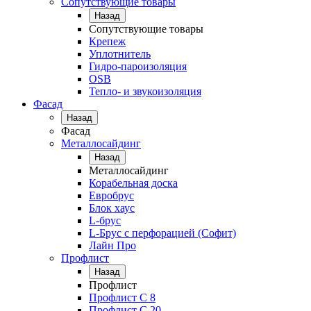
Сопутствующие товары
Назад
Сопутствующие товары
Крепеж
Уплотнитель
Гидро-пароизоляция
OSB
Тепло- и звукоизоляция
Фасад
Назад
Фасад
Металлосайдинг
Назад
Металлосайдинг
Корабельная доска
Евробрус
Блок хаус
L-брус
L-Брус с перфорацией (Софит)
Лайн Про
Профлист
Назад
Профлист
Профлист С 8
Профлист С 20