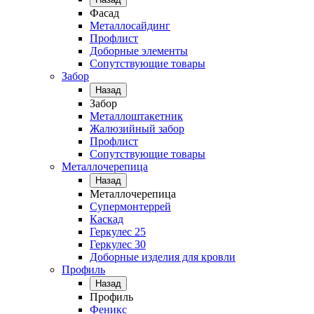
Фасад
Металлосайдинг
Профлист
Доборные элементы
Сопутствующие товары
Забор
Назад
Забор
Металлоштакетник
Жалюзийный забор
Профлист
Сопутствующие товары
Металлочерепица
Назад
Металлочерепица
Супермонтеррей
Каскад
Геркулес 25
Геркулес 30
Доборные изделия для кровли
Профиль
Назад
Профиль
Феникс