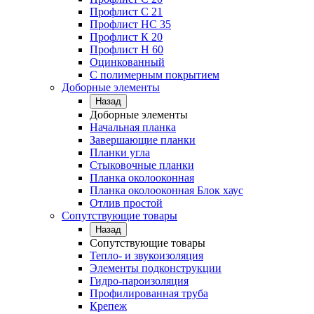
Профлист C 21
Профлист НС 35
Профлист К 20
Профлист Н 60
Оцинкованный
С полимерным покрытием
Доборные элементы
Назад
Доборные элементы
Начальная планка
Завершающие планки
Планки угла
Стыковочные планки
Планка околооконная
Планка околооконная Блок хаус
Отлив простой
Сопутствующие товары
Назад
Сопутствующие товары
Тепло- и звукоизоляция
Элементы подконструкции
Гидро-пароизоляция
Профилированная труба
Крепеж