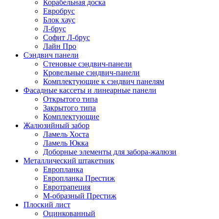
Корабельная доска
Евробрус
Блок хаус
Л-брус
Софит Л-брус
Лайн Про
Сэндвич панели
Стеновые сэндвич-панели
Кровельные сэндвич-панели
Комплектующие к сэндвич панелям
Фасадные кассеты и линеарные панели
Открытого типа
Закрытого типа
Комплектующие
Жалюзийный забор
Ламель Хоста
Ламель Юкка
Доборные элементы для забора-жалюзи
Металлический штакетник
Европланка
Европланка Престиж
Евротрапеция
М-образный Престиж
Плоский лист
Оцинкованный