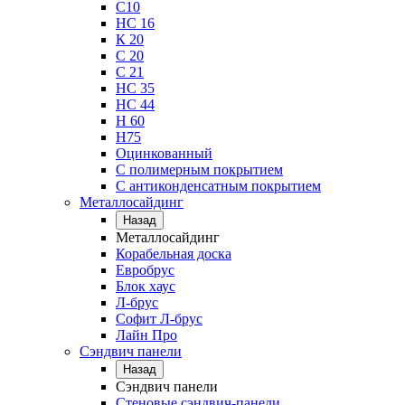
С10
НС 16
К 20
С 20
С 21
НС 35
НС 44
Н 60
Н75
Оцинкованный
С полимерным покрытием
С антиконденсатным покрытием
Металлосайдинг
Назад
Металлосайдинг
Корабельная доска
Евробрус
Блок хаус
Л-брус
Софит Л-брус
Лайн Про
Сэндвич панели
Назад
Сэндвич панели
Стеновые сэндвич-панели