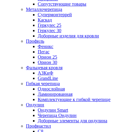
Сопутствующие товары
Металлочерепица
Супермонтеррей
Каскад
Геркулес 25
Геркулес 30
Доборные изделия для кровли
Профиль
Феникс
Пегас
Орион 25
Орион 30
Фальцевая кровля
АЗКиФ
GrandLine
Гибкая черепица
Однослойная
Ламинированная
Комплектующие к гибкой черепице
Ондулин
Ондулин Smart
Черепица Ондулин
Доборные элементы для ондулина
Профнастил
С8