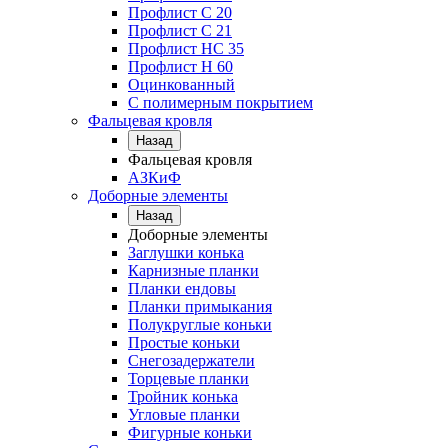
Профлист С 20
Профлист C 21
Профлист НС 35
Профлист Н 60
Оцинкованный
С полимерным покрытием
Фальцевая кровля
Назад
Фальцевая кровля
АЗКиФ
Доборные элементы
Назад
Доборные элементы
Заглушки конька
Карнизные планки
Планки ендовы
Планки примыкания
Полукруглые коньки
Простые коньки
Снегозадержатели
Торцевые планки
Тройник конька
Угловые планки
Фигурные коньки