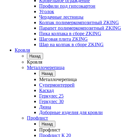
Кровельное ограждение
Профили под гипсокартон
Уголок
Чердачные лестницы
Колпак полимеркомпозитный ZKING
Парапет полимеркомпозитный ZKING
Пика колпака в сборе ZKING
Шаговая плита ZKING
Шар на колпак в сборе ZKING
Кровля
Назад
Кровля
Металлочерепица
Назад
Металлочерепица
Супермонтеррей
Каскад
Геркулес 25
Геркулес 30
Дюна
Доборные изделия для кровли
Профлист
Назад
Профлист
Профлист К 20