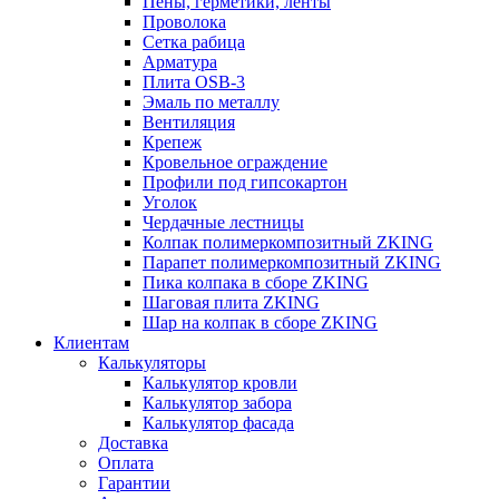
Пены, герметики, ленты
Проволока
Сетка рабица
Арматура
Плита OSB-3
Эмаль по металлу
Вентиляция
Крепеж
Кровельное ограждение
Профили под гипсокартон
Уголок
Чердачные лестницы
Колпак полимеркомпозитный ZKING
Парапет полимеркомпозитный ZKING
Пика колпака в сборе ZKING
Шаговая плита ZKING
Шар на колпак в сборе ZKING
Клиентам
Калькуляторы
Калькулятор кровли
Калькулятор забора
Калькулятор фасада
Доставка
Оплата
Гарантии