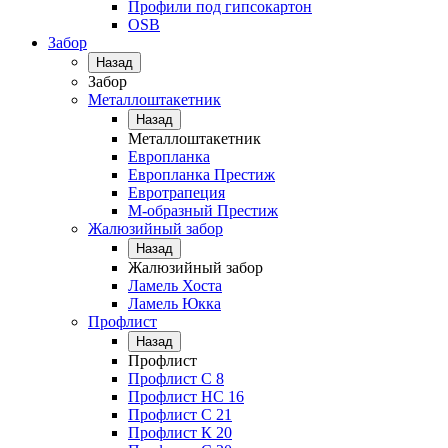
Профили под гипсокартон
OSB
Забор
Назад
Забор
Металлоштакетник
Назад
Металлоштакетник
Европланка
Европланка Престиж
Евротрапеция
М-образный Престиж
Жалюзийный забор
Назад
Жалюзийный забор
Ламель Хоста
Ламель Юкка
Профлист
Назад
Профлист
Профлист С 8
Профлист НС 16
Профлист C 21
Профлист К 20