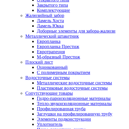
Закрытого типа
Комплектующие
Жалюзийный забор
Ламель Хоста
Ламель Юкка
Доборные элементы для забора-жалюзи
Металлический штакетник
Европланка
Европланка Престиж
Евротрапеция
М-образный Престиж
Плоский лист
Оцинкованный
С полимерным покрытием
Водосточные системы
Металлические водосточные системы
Пластиковые водосточные системы
Сопутствующие товары
Гидро-пароизоляционные материалы
Тепло-звукоизоляционные материалы
Профилированная труба
Заглушки на профилированную трубу
Элементы подконструкции
Уплотнитель