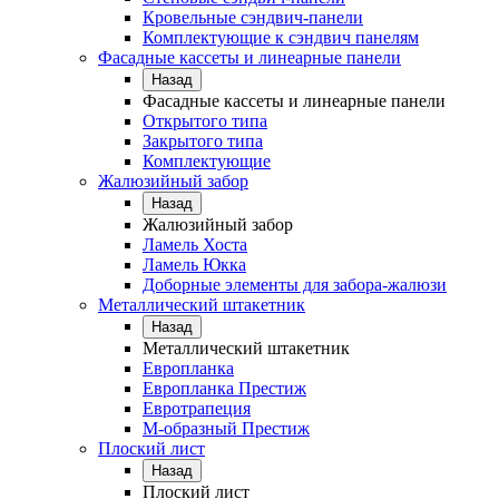
Кровельные сэндвич-панели
Комплектующие к сэндвич панелям
Фасадные кассеты и линеарные панели
Назад
Фасадные кассеты и линеарные панели
Открытого типа
Закрытого типа
Комплектующие
Жалюзийный забор
Назад
Жалюзийный забор
Ламель Хоста
Ламель Юкка
Доборные элементы для забора-жалюзи
Металлический штакетник
Назад
Металлический штакетник
Европланка
Европланка Престиж
Евротрапеция
М-образный Престиж
Плоский лист
Назад
Плоский лист