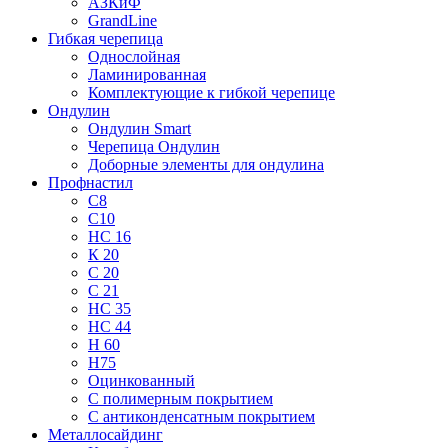
АЗКиФ
GrandLine
Гибкая черепица
Однослойная
Ламинированная
Комплектующие к гибкой черепице
Ондулин
Ондулин Smart
Черепица Ондулин
Доборные элементы для ондулина
Профнастил
С8
С10
НС 16
К 20
С 20
С 21
НС 35
НС 44
Н 60
Н75
Оцинкованный
С полимерным покрытием
С антиконденсатным покрытием
Металлосайдинг