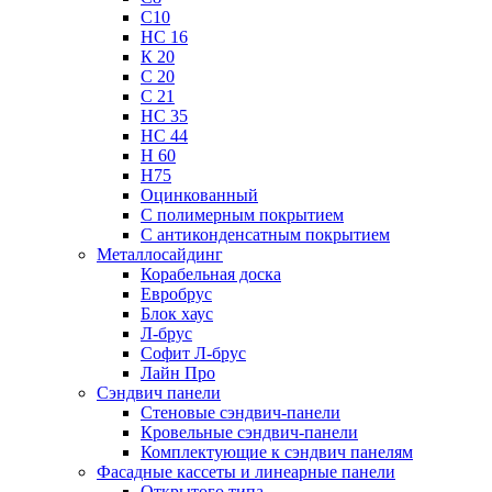
С10
НС 16
К 20
С 20
С 21
НС 35
НС 44
Н 60
Н75
Оцинкованный
С полимерным покрытием
С антиконденсатным покрытием
Металлосайдинг
Корабельная доска
Евробрус
Блок хаус
Л-брус
Софит Л-брус
Лайн Про
Сэндвич панели
Стеновые сэндвич-панели
Кровельные сэндвич-панели
Комплектующие к сэндвич панелям
Фасадные кассеты и линеарные панели
Открытого типа