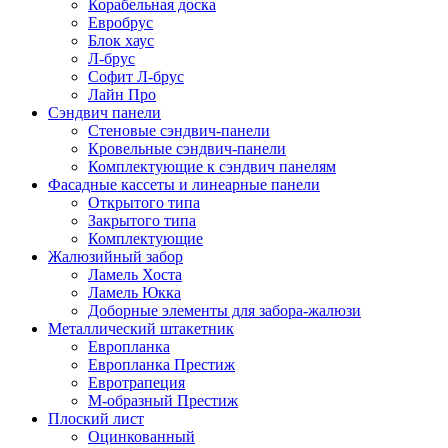
Корабельная доска
Евробрус
Блок хаус
Л-брус
Софит Л-брус
Лайн Про
Сэндвич панели
Стеновые сэндвич-панели
Кровельные сэндвич-панели
Комплектующие к сэндвич панелям
Фасадные кассеты и линеарные панели
Открытого типа
Закрытого типа
Комплектующие
Жалюзийный забор
Ламель Хоста
Ламель Юкка
Доборные элементы для забора-жалюзи
Металлический штакетник
Европланка
Европланка Престиж
Евротрапеция
М-образный Престиж
Плоский лист
Оцинкованный