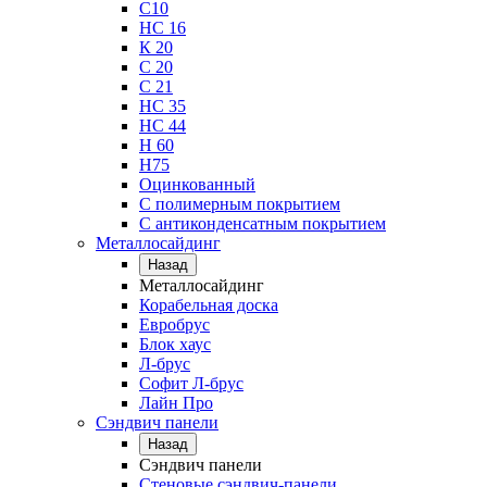
С10
НС 16
К 20
С 20
С 21
НС 35
НС 44
Н 60
Н75
Оцинкованный
С полимерным покрытием
С антиконденсатным покрытием
Металлосайдинг
Назад
Металлосайдинг
Корабельная доска
Евробрус
Блок хаус
Л-брус
Софит Л-брус
Лайн Про
Сэндвич панели
Назад
Сэндвич панели
Стеновые сэндвич-панели