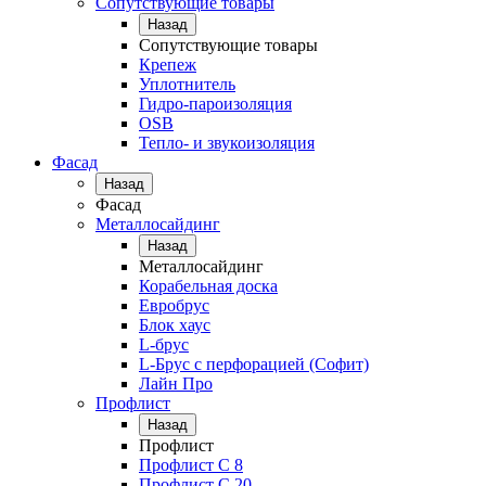
Сопутствующие товары
Назад
Сопутствующие товары
Крепеж
Уплотнитель
Гидро-пароизоляция
OSB
Тепло- и звукоизоляция
Фасад
Назад
Фасад
Металлосайдинг
Назад
Металлосайдинг
Корабельная доска
Евробрус
Блок хаус
L-брус
L-Брус с перфорацией (Софит)
Лайн Про
Профлист
Назад
Профлист
Профлист С 8
Профлист С 20