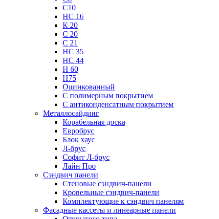
С10
НС 16
К 20
С 20
С 21
НС 35
НС 44
Н 60
Н75
Оцинкованный
С полимерным покрытием
С антиконденсатным покрытием
Металлосайдинг
Корабельная доска
Евробрус
Блок хаус
Л-брус
Софит Л-брус
Лайн Про
Сэндвич панели
Стеновые сэндвич-панели
Кровельные сэндвич-панели
Комплектующие к сэндвич панелям
Фасадные кассеты и линеарные панели
Открытого типа