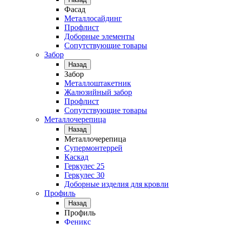
Фасад
Металлосайдинг
Профлист
Доборные элементы
Сопутствующие товары
Забор
Назад
Забор
Металлоштакетник
Жалюзийный забор
Профлист
Сопутствующие товары
Металлочерепица
Назад
Металлочерепица
Супермонтеррей
Каскад
Геркулес 25
Геркулес 30
Доборные изделия для кровли
Профиль
Назад
Профиль
Феникс