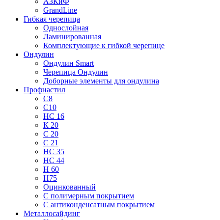
АЗКиФ
GrandLine
Гибкая черепица
Однослойная
Ламинированная
Комплектующие к гибкой черепице
Ондулин
Ондулин Smart
Черепица Ондулин
Доборные элементы для ондулина
Профнастил
С8
С10
НС 16
К 20
С 20
С 21
НС 35
НС 44
Н 60
Н75
Оцинкованный
С полимерным покрытием
С антиконденсатным покрытием
Металлосайдинг