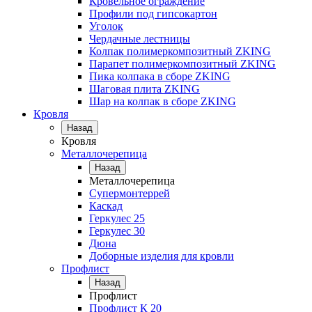
Кровельное ограждение
Профили под гипсокартон
Уголок
Чердачные лестницы
Колпак полимеркомпозитный ZKING
Парапет полимеркомпозитный ZKING
Пика колпака в сборе ZKING
Шаговая плита ZKING
Шар на колпак в сборе ZKING
Кровля
Назад
Кровля
Металлочерепица
Назад
Металлочерепица
Супермонтеррей
Каскад
Геркулес 25
Геркулес 30
Дюна
Доборные изделия для кровли
Профлист
Назад
Профлист
Профлист К 20