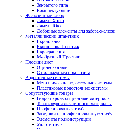
Закрытого типа
Комплектующие
Жалюзийный забор
Ламель Хоста
Ламель Юкка
Доборные элементы для забора-жалюзи
Металлический штакетник
Европланка
Европланка Престиж
Евротрапеция
М-образный Престиж
Плоский лист
Оцинкованный
С полимерным покрытием
Водосточные системы
Металлические водосточные системы
Пластиковые водосточные системы
Сопутствующие товары
Гидро-пароизоляционные материалы
Тепло-звукоизоляционные материалы
Профилированная труба
Заглушки на профилированную трубу
Элементы подконструкции
Уплотнитель