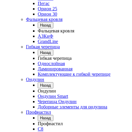
Пегас
Орион 25
Орион 30
Фальцевая кровля
Назад
Фальцевая кровля
АЗКиФ
GrandLine
Гибкая черепица
Назад
Гибкая черепица
Однослойная
Ламинированная
Комплектующие к гибкой черепице
Ондулин
Назад
Ондулин
Ондулин Smart
Черепица Ондулин
Доборные элементы для ондулина
Профнастил
Назад
Профнастил
С8