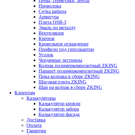
Пены, герметики, ленты
Проволока
Сетка рабица
Арматура
Плита OSB-3
Эмаль по металлу
Вентиляция
Крепеж
Кровельное ограждение
Профили под гипсокартон
Уголок
Чердачные лестницы
Колпак полимеркомпозитный ZKING
Парапет полимеркомпозитный ZKING
Пика колпака в сборе ZKING
Шаговая плита ZKING
Шар на колпак в сборе ZKING
Клиентам
Калькуляторы
Калькулятор кровли
Калькулятор забора
Калькулятор фасада
Доставка
Оплата
Гарантии