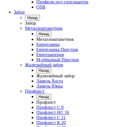
Профили под гипсокартон
OSB
Забор
Назад
Забор
Металлоштакетник
Назад
Металлоштакетник
Европланка
Европланка Престиж
Евротрапеция
М-образный Престиж
Жалюзийный забор
Назад
Жалюзийный забор
Ламель Хоста
Ламель Юкка
Профлист
Назад
Профлист
Профлист С 8
Профлист НС 16
Профлист C 21
Профлист К 20