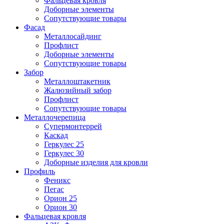
Фальцевая кровля
Доборные элементы
Сопутствующие товары
Фасад
Металлосайдинг
Профлист
Доборные элементы
Сопутствующие товары
Забор
Металлоштакетник
Жалюзийный забор
Профлист
Сопутствующие товары
Металлочерепица
Супермонтеррей
Каскад
Геркулес 25
Геркулес 30
Доборные изделия для кровли
Профиль
Феникс
Пегас
Орион 25
Орион 30
Фальцевая кровля