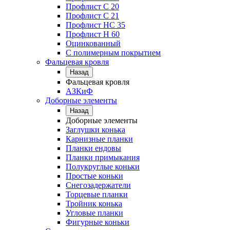
Профлист С 20
Профлист C 21
Профлист НС 35
Профлист Н 60
Оцинкованный
С полимерным покрытием
Фальцевая кровля
Назад
Фальцевая кровля
АЗКиФ
Доборные элементы
Назад
Доборные элементы
Заглушки конька
Карнизные планки
Планки ендовы
Планки примыкания
Полукруглые коньки
Простые коньки
Снегозадержатели
Торцевые планки
Тройник конька
Угловые планки
Фигурные коньки