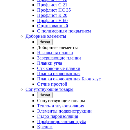
Профлист C 21
Профлист НС 35
Профлист К 20
Профлист Н 60
Оцинкованный
С полимерным покрытием
Доборные элементы
Назад
Доборные элементы
Начальная планка
Завершающие планки
Планки угла
Стыковочные планки
Планка околооконная
Планка околооконная Блок хаус
Отлив простой
Сопутствующие товары
Назад
Сопутствующие товары
Тепло- и звукоизоляция
Элементы подконструкции
Гидро-пароизоляция
Профилированная труба
Крепеж