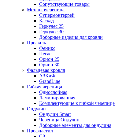
Сопутствующие товары
Металлочерепица
Супермонтеррей
Каскад
Геркулес 25
Геркулес 30
Доборные изделия для кровли
Профиль
Феникс
Пегас
Орион 25
Орион 30
Фальцевая кровля
АЗКиФ
GrandLine
Гибкая черепица
Однослойная
Ламинированная
Комплектующие к гибкой черепице
Ондулин
Ондулин Smart
Черепица Ондулин
Доборные элементы для ондулина
Профнастил
С8