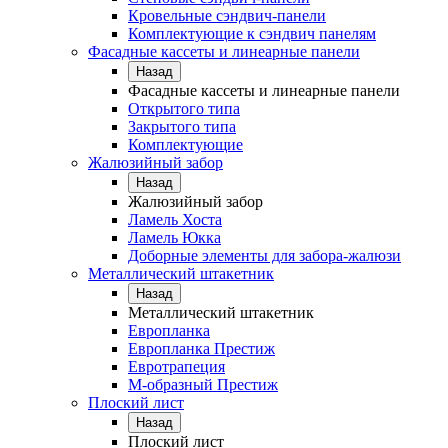
Кровельные сэндвич-панели
Комплектующие к сэндвич панелям
Фасадные кассеты и линеарные панели
Назад
Фасадные кассеты и линеарные панели
Открытого типа
Закрытого типа
Комплектующие
Жалюзийный забор
Назад
Жалюзийный забор
Ламель Хоста
Ламель Юкка
Доборные элементы для забора-жалюзи
Металлический штакетник
Назад
Металлический штакетник
Европланка
Европланка Престиж
Евротрапеция
М-образный Престиж
Плоский лист
Назад
Плоский лист