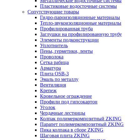
Металлические водосточные системы
Пластиковые водосточные системы
Сопутствующие товары
Гидро-пароизоляционные материалы
Тепло-звукоизоляционные материалы
Профилированная труба
Заглушки на профилированную трубу
Элементы подконструкции
Уплотнитель
Пены, герметики, ленты
Проволока
Сетка рабица
Арматура
Плита OSB-3
Эмаль по металлу
Вентиляция
Крепеж
Кровельное ограждение
Профили под гипсокартон
Уголок
Чердачные лестницы
Колпак полимеркомпозитный ZKING
Парапет полимеркомпозитный ZKING
Пика колпака в сборе ZKING
Шаговая плита ZKING