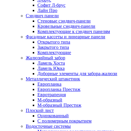
Софит Л-брус
Лайн Про
Сэндвич панели
Стеновые сэндвич-панели
Кровельные сэндвич-панели
Комплектующие к сэндвич панелям
Фасадные кассеты и линеарные панели
Открытого типа
Закрытого типа
Комплектующие
Жалюзийный забор
Ламель Хоста
Ламель Юкка
Доборные элементы для забора-жалюзи
Металлический штакетник
Европланка
Европланка Престиж
Евротрапеция
М-образный
М-образный Престиж
Плоский лист
Оцинкованный
С полимерным покрытием
Водосточные системы