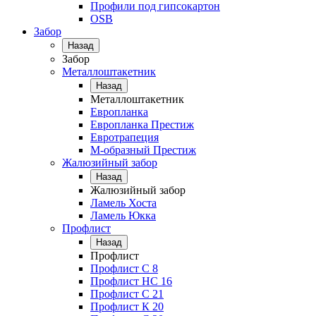
Профили под гипсокартон
OSB
Забор
Назад
Забор
Металлоштакетник
Назад
Металлоштакетник
Европланка
Европланка Престиж
Евротрапеция
М-образный Престиж
Жалюзийный забор
Назад
Жалюзийный забор
Ламель Хоста
Ламель Юкка
Профлист
Назад
Профлист
Профлист С 8
Профлист НС 16
Профлист C 21
Профлист К 20