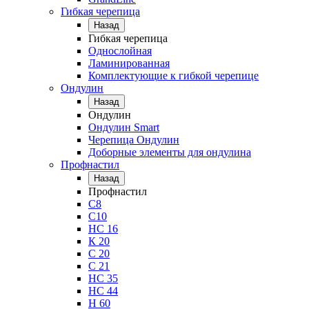
Гибкая черепица
Назад
Гибкая черепица
Однослойная
Ламинированная
Комплектующие к гибкой черепице
Ондулин
Назад
Ондулин
Ондулин Smart
Черепица Ондулин
Доборные элементы для ондулина
Профнастил
Назад
Профнастил
С8
С10
НС 16
К 20
С 20
С 21
НС 35
НС 44
Н 60