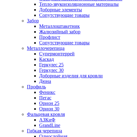
Тепло-звукоизоляционные материалы
Доборные элементы
Сопутствующие товары
Забор
Металлоштакетник
Жалюзийный забор
Профлист
Сопутствующие товары
Металлочерепица
Супермонтеррей
Каскад
Геркулес 25
Геркулес 30
Доборные изделия для кровли
Дюна
Профиль
Феникс
Пегас
Орион 25
Орион 30
Фальцевая кровля
АЗКиФ
GrandLine
Гибкая черепица
Однослойная