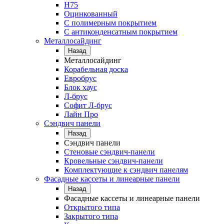
Н75
Оцинкованный
С полимерным покрытием
С антиконденсатным покрытием
Металлосайдинг
Назад
Металлосайдинг
Корабельная доска
Евробрус
Блок хаус
Л-брус
Софит Л-брус
Лайн Про
Сэндвич панели
Назад
Сэндвич панели
Стеновые сэндвич-панели
Кровельные сэндвич-панели
Комплектующие к сэндвич панелям
Фасадные кассеты и линеарные панели
Назад
Фасадные кассеты и линеарные панели
Открытого типа
Закрытого типа