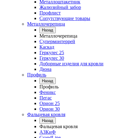
Металлоштакетник
Жалюзийный забор
Профлист
Сопутствующие товары
Металлочерепица
Назад
Металлочерепица
Супермонтеррей
Каскад
Геркулес 25
Геркулес 30
Доборные изделия для кровли
Дюна
Профиль
Назад
Профиль
Феникс
Пегас
Орион 25
Орион 30
Фальцевая кровля
Назад
Фальцевая кровля
АЗКиФ
GrandLine