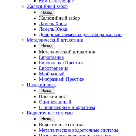
Комплектующие
Жалюзийный забор
Назад
Жалюзийный забор
Ламель Хоста
Ламель Юкка
Доборные элементы для забора-жалюзи
Металлический штакетник
Назад
Металлический штакетник
Европланка
Европланка Престиж
Евротрапеция
М-образный
М-образный Престиж
Плоский лист
Назад
Плоский лист
Оцинкованный
С полимерным покрытием
Водосточные системы
Назад
Водосточные системы
Металлические водосточные системы
Пластиковые водосточные системы