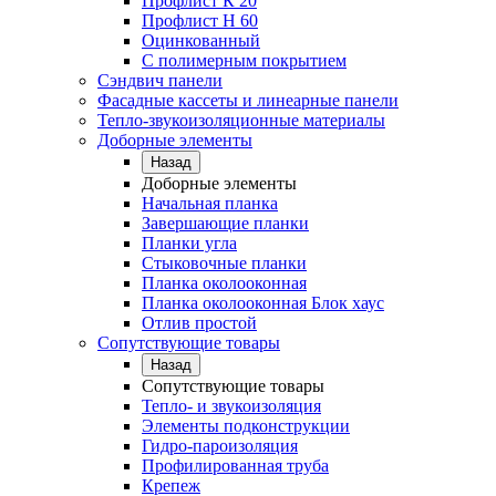
Профлист К 20
Профлист Н 60
Оцинкованный
С полимерным покрытием
Сэндвич панели
Фасадные кассеты и линеарные панели
Тепло-звукоизоляционные материалы
Доборные элементы
Назад
Доборные элементы
Начальная планка
Завершающие планки
Планки угла
Стыковочные планки
Планка околооконная
Планка околооконная Блок хаус
Отлив простой
Сопутствующие товары
Назад
Сопутствующие товары
Тепло- и звукоизоляция
Элементы подконструкции
Гидро-пароизоляция
Профилированная труба
Крепеж