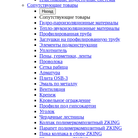
Сопутствующие товары
Назад
Сопутствующие товары
Гидро-пароизоляционные материалы
Тепло-звукоизоляционные материалы
Профилированная труба
Заглушки на профилированную трубу
Элементы подконструкции
Уплотнитель
Пены, герметики, ленты
Проволока
Сетка рабица
Арматура
Плита OSB-3
Эмаль по металлу
Вентиляция
Крепеж
Кровельное ограждение
Профили под гипсокартон
Уголок
Чердачные лестницы
Колпак полимеркомпозитный ZKING
Парапет полимеркомпозитный ZKING
Пика колпака в сборе ZKING