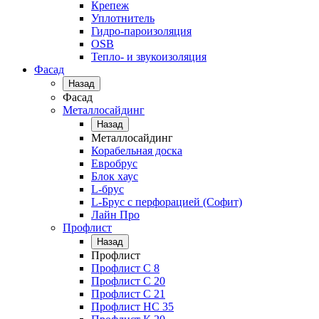
Крепеж
Уплотнитель
Гидро-пароизоляция
OSB
Тепло- и звукоизоляция
Фасад
Назад
Фасад
Металлосайдинг
Назад
Металлосайдинг
Корабельная доска
Евробрус
Блок хаус
L-брус
L-Брус с перфорацией (Софит)
Лайн Про
Профлист
Назад
Профлист
Профлист С 8
Профлист С 20
Профлист C 21
Профлист НС 35