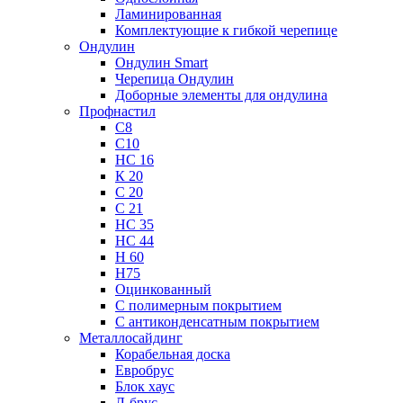
Ламинированная
Комплектующие к гибкой черепице
Ондулин
Ондулин Smart
Черепица Ондулин
Доборные элементы для ондулина
Профнастил
С8
С10
НС 16
К 20
С 20
С 21
НС 35
НС 44
Н 60
Н75
Оцинкованный
С полимерным покрытием
С антиконденсатным покрытием
Металлосайдинг
Корабельная доска
Евробрус
Блок хаус
Л-брус