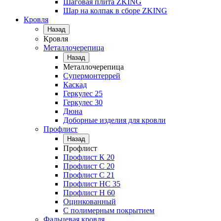
Шаговая плита ZKING
Шар на колпак в сборе ZKING
Кровля
Назад
Кровля
Металлочерепица
Назад
Металлочерепица
Супермонтеррей
Каскад
Геркулес 25
Геркулес 30
Дюна
Доборные изделия для кровли
Профлист
Назад
Профлист
Профлист К 20
Профлист С 20
Профлист C 21
Профлист НС 35
Профлист Н 60
Оцинкованный
С полимерным покрытием
Фальцевая кровля