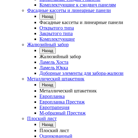
Комплектующие к сэндвич панелям
Фасадные кассеты и линеарные панели
Назад
Фасадные кассеты и линеарные панели
Открытого типа
Закрытого типа
Комплектующие
Жалюзийный забор
Назад
Жалюзийный забор
Ламель Хоста
Ламель Юкка
Доборные элементы для забора-жалюзи
Металлический штакетник
Назад
Металлический штакетник
Европланка
Европланка Престиж
Евротрапеция
М-образный Престиж
Плоский лист
Назад
Плоский лист
Оцинкованный