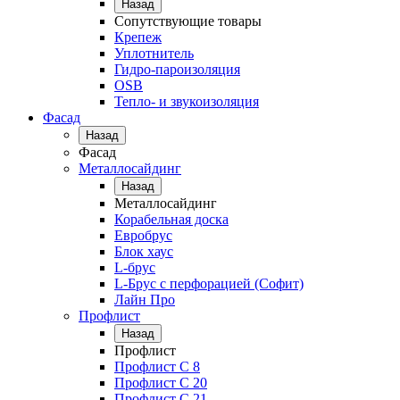
Назад
Сопутствующие товары
Крепеж
Уплотнитель
Гидро-пароизоляция
OSB
Тепло- и звукоизоляция
Фасад
Назад
Фасад
Металлосайдинг
Назад
Металлосайдинг
Корабельная доска
Евробрус
Блок хаус
L-брус
L-Брус с перфорацией (Софит)
Лайн Про
Профлист
Назад
Профлист
Профлист С 8
Профлист С 20
Профлист C 21