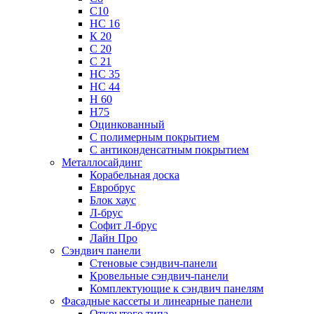
С10
НС 16
К 20
С 20
С 21
НС 35
НС 44
Н 60
Н75
Оцинкованный
С полимерным покрытием
С антиконденсатным покрытием
Металлосайдинг
Корабельная доска
Евробрус
Блок хаус
Л-брус
Софит Л-брус
Лайн Про
Сэндвич панели
Стеновые сэндвич-панели
Кровельные сэндвич-панели
Комплектующие к сэндвич панелям
Фасадные кассеты и линеарные панели
Открытого типа