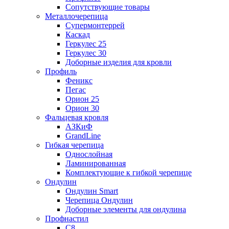
Сопутствующие товары
Металлочерепица
Супермонтеррей
Каскад
Геркулес 25
Геркулес 30
Доборные изделия для кровли
Профиль
Феникс
Пегас
Орион 25
Орион 30
Фальцевая кровля
АЗКиФ
GrandLine
Гибкая черепица
Однослойная
Ламинированная
Комплектующие к гибкой черепице
Ондулин
Ондулин Smart
Черепица Ондулин
Доборные элементы для ондулина
Профнастил
С8