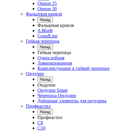
Орион 25
Орион 30
Фальцевая кровля
Назад
Фальцевая кровля
АЗКиФ
GrandLine
Гибкая черепица
Назад
Гибкая черепица
Однослойная
Ламинированная
Комплектующие к гибкой черепице
Ондулин
Назад
Ондулин
Ондулин Smart
Черепица Ондулин
Доборные элементы для ондулина
Профнастил
Назад
Профнастил
С8
С10