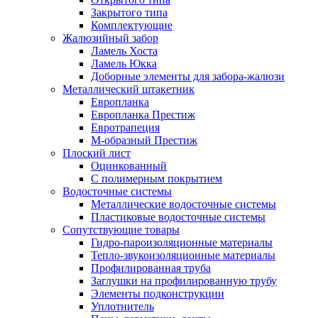
Закрытого типа
Комплектующие
Жалюзийный забор
Ламель Хоста
Ламель Юкка
Доборные элементы для забора-жалюзи
Металлический штакетник
Европланка
Европланка Престиж
Евротрапеция
М-образный Престиж
Плоский лист
Оцинкованный
С полимерным покрытием
Водосточные системы
Металлические водосточные системы
Пластиковые водосточные системы
Сопутствующие товары
Гидро-пароизоляционные материалы
Тепло-звукоизоляционные материалы
Профилированная труба
Заглушки на профилированную трубу
Элементы подконструкции
Уплотнитель