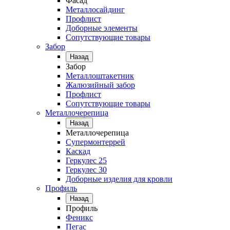
Фасад
Металлосайдинг
Профлист
Доборные элементы
Сопутствующие товары
Забор
Назад
Забор
Металлоштакетник
Жалюзийный забор
Профлист
Сопутствующие товары
Металлочерепица
Назад
Металлочерепица
Супермонтеррей
Каскад
Геркулес 25
Геркулес 30
Доборные изделия для кровли
Профиль
Назад
Профиль
Феникс
Пегас