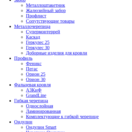
Металлоштакетник
Жалюзийный забор
Профлист
Сопутствующие товары
Металлочерепица
Супермонтеррей
Каскад
Геркулес 25
Геркулес 30
Доборные изделия для кровли
Профиль
Феникс
Пегас
Орион 25
Орион 30
Фальцевая кровля
АЗКиФ
GrandLine
Гибкая черепица
Однослойная
Ламинированная
Комплектующие к гибкой черепице
Ондулин
Ондулин Smart