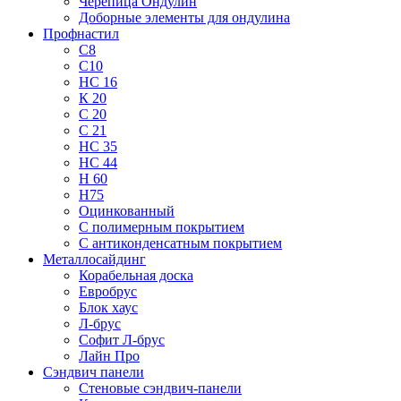
Черепица Ондулин
Доборные элементы для ондулина
Профнастил
С8
С10
НС 16
К 20
С 20
С 21
НС 35
НС 44
Н 60
Н75
Оцинкованный
С полимерным покрытием
С антиконденсатным покрытием
Металлосайдинг
Корабельная доска
Евробрус
Блок хаус
Л-брус
Софит Л-брус
Лайн Про
Сэндвич панели
Стеновые сэндвич-панели