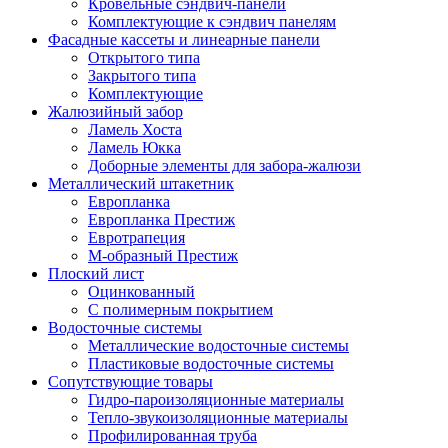
Кровельные сэндвич-панели
Комплектующие к сэндвич панелям
Фасадные кассеты и линеарные панели
Открытого типа
Закрытого типа
Комплектующие
Жалюзийный забор
Ламель Хоста
Ламель Юкка
Доборные элементы для забора-жалюзи
Металлический штакетник
Европланка
Европланка Престиж
Евротрапеция
М-образный Престиж
Плоский лист
Оцинкованный
С полимерным покрытием
Водосточные системы
Металлические водосточные системы
Пластиковые водосточные системы
Сопутствующие товары
Гидро-пароизоляционные материалы
Тепло-звукоизоляционные материалы
Профилированная труба