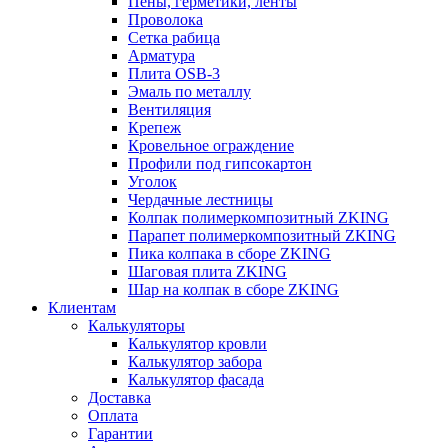
Пены, герметики, ленты
Проволока
Сетка рабица
Арматура
Плита OSB-3
Эмаль по металлу
Вентиляция
Крепеж
Кровельное ограждение
Профили под гипсокартон
Уголок
Чердачные лестницы
Колпак полимеркомпозитный ZKING
Парапет полимеркомпозитный ZKING
Пика колпака в сборе ZKING
Шаговая плита ZKING
Шар на колпак в сборе ZKING
Клиентам
Калькуляторы
Калькулятор кровли
Калькулятор забора
Калькулятор фасада
Доставка
Оплата
Гарантии