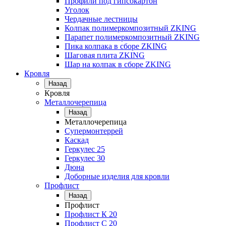
Профили под гипсокартон
Уголок
Чердачные лестницы
Колпак полимеркомпозитный ZKING
Парапет полимеркомпозитный ZKING
Пика колпака в сборе ZKING
Шаговая плита ZKING
Шар на колпак в сборе ZKING
Кровля
Назад
Кровля
Металлочерепица
Назад
Металлочерепица
Супермонтеррей
Каскад
Геркулес 25
Геркулес 30
Дюна
Доборные изделия для кровли
Профлист
Назад
Профлист
Профлист К 20
Профлист С 20