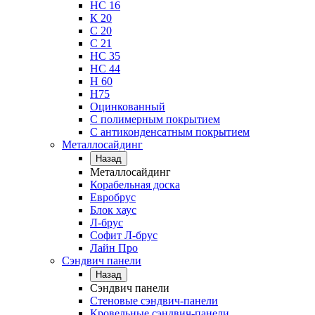
НС 16
К 20
С 20
С 21
НС 35
НС 44
Н 60
Н75
Оцинкованный
С полимерным покрытием
С антиконденсатным покрытием
Металлосайдинг
Назад
Металлосайдинг
Корабельная доска
Евробрус
Блок хаус
Л-брус
Софит Л-брус
Лайн Про
Сэндвич панели
Назад
Сэндвич панели
Стеновые сэндвич-панели
Кровельные сэндвич-панели