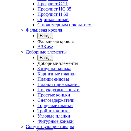
Профлист C 21
Профлист НС 35
Профлист Н 60
Оцинкованный
С полимерным покрытием
Фальцевая кровля
Назад
Фальцевая кровля
АЗКиФ
Доборные элементы
Назад
Доборные элементы
Заглушки конька
Карнизные планки
Планки ендовы
Планки примыкания
Полукруглые коньки
Простые коньки
Снегозадержатели
Торцевые планки
Тройник конька
Угловые планки
Фигурные коньки
Сопутствующие товары