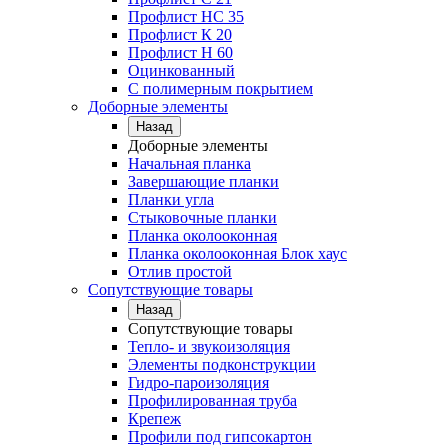
Профлист НС 35
Профлист К 20
Профлист Н 60
Оцинкованный
С полимерным покрытием
Доборные элементы
Назад
Доборные элементы
Начальная планка
Завершающие планки
Планки угла
Стыковочные планки
Планка околооконная
Планка околооконная Блок хаус
Отлив простой
Сопутствующие товары
Назад
Сопутствующие товары
Тепло- и звукоизоляция
Элементы подконструкции
Гидро-пароизоляция
Профилированная труба
Крепеж
Профили под гипсокартон