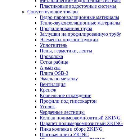
Металлические водосточные системы
Пластиковые водосточные системы
Сопутствующие товары
Гидро-пароизоляционные материалы
Тепло-звукоизоляционные материалы
Профилированная труба
Заглушки на профилированную трубу
Элементы подконструкции
Уплотнитель
Пены, герметики, ленты
Проволока
Сетка рабица
Арматура
Плита OSB-3
Эмаль по металлу
Вентиляция
Крепеж
Кровельное ограждение
Профили под гипсокартон
Уголок
Чердачные лестницы
Колпак полимеркомпозитный ZKING
Парапет полимеркомпозитный ZKING
Пика колпака в сборе ZKING
Шаговая плита ZKING