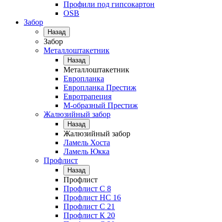
Профили под гипсокартон
OSB
Забор
Назад
Забор
Металлоштакетник
Назад
Металлоштакетник
Европланка
Европланка Престиж
Евротрапеция
М-образный Престиж
Жалюзийный забор
Назад
Жалюзийный забор
Ламель Хоста
Ламель Юкка
Профлист
Назад
Профлист
Профлист С 8
Профлист НС 16
Профлист C 21
Профлист К 20