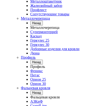
Металлоштакетник
Жалюзийный забор
Профлист
Сопутствующие товары
Металлочерепица
Назад
Металлочерепица
Супермонтеррей
Каскад
Геркулес 25
Геркулес 30
Доборные изделия для кровли
Дюна
Профиль
Назад
Профиль
Феникс
Пегас
Орион 25
Орион 30
Фальцевая кровля
Назад
Фальцевая кровля
АЗКиФ
GrandLine