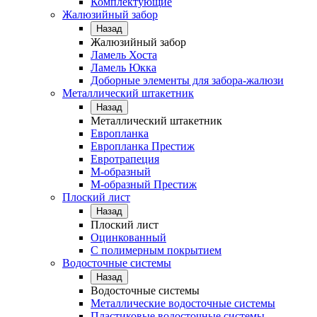
Комплектующие
Жалюзийный забор
Назад
Жалюзийный забор
Ламель Хоста
Ламель Юкка
Доборные элементы для забора-жалюзи
Металлический штакетник
Назад
Металлический штакетник
Европланка
Европланка Престиж
Евротрапеция
М-образный
М-образный Престиж
Плоский лист
Назад
Плоский лист
Оцинкованный
С полимерным покрытием
Водосточные системы
Назад
Водосточные системы
Металлические водосточные системы
Пластиковые водосточные системы