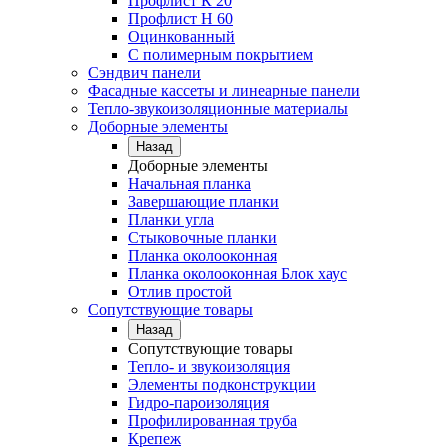
Профлист К 20
Профлист Н 60
Оцинкованный
С полимерным покрытием
Сэндвич панели
Фасадные кассеты и линеарные панели
Тепло-звукоизоляционные материалы
Доборные элементы
Назад
Доборные элементы
Начальная планка
Завершающие планки
Планки угла
Стыковочные планки
Планка околооконная
Планка околооконная Блок хаус
Отлив простой
Сопутствующие товары
Назад
Сопутствующие товары
Тепло- и звукоизоляция
Элементы подконструкции
Гидро-пароизоляция
Профилированная труба
Крепеж