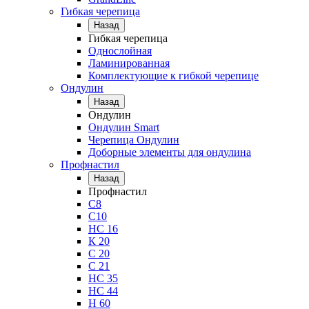
Гибкая черепица
Назад
Гибкая черепица
Однослойная
Ламинированная
Комплектующие к гибкой черепице
Ондулин
Назад
Ондулин
Ондулин Smart
Черепица Ондулин
Доборные элементы для ондулина
Профнастил
Назад
Профнастил
С8
С10
НС 16
К 20
С 20
С 21
НС 35
НС 44
Н 60