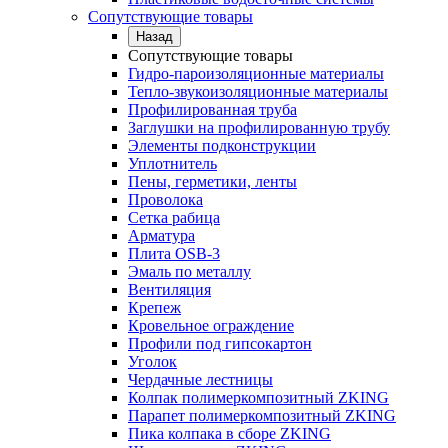
Сопутствующие товары
Назад
Сопутствующие товары
Гидро-пароизоляционные материалы
Тепло-звукоизоляционные материалы
Профилированная труба
Заглушки на профилированную трубу
Элементы подконструкции
Уплотнитель
Пены, герметики, ленты
Проволока
Сетка рабица
Арматура
Плита OSB-3
Эмаль по металлу
Вентиляция
Крепеж
Кровельное ограждение
Профили под гипсокартон
Уголок
Чердачные лестницы
Колпак полимеркомпозитный ZKING
Парапет полимеркомпозитный ZKING
Пика колпака в сборе ZKING