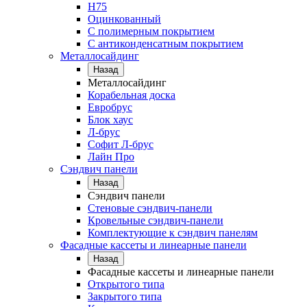
Н75
Оцинкованный
С полимерным покрытием
С антиконденсатным покрытием
Металлосайдинг
Назад
Металлосайдинг
Корабельная доска
Евробрус
Блок хаус
Л-брус
Софит Л-брус
Лайн Про
Сэндвич панели
Назад
Сэндвич панели
Стеновые сэндвич-панели
Кровельные сэндвич-панели
Комплектующие к сэндвич панелям
Фасадные кассеты и линеарные панели
Назад
Фасадные кассеты и линеарные панели
Открытого типа
Закрытого типа