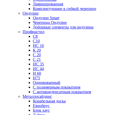
Ламинированная
Комплектующие к гибкой черепице
Ондулин
Ондулин Smart
Черепица Ондулин
Доборные элементы для ондулина
Профнастил
С8
С10
НС 16
К 20
С 20
С 21
НС 35
НС 44
Н 60
Н75
Оцинкованный
С полимерным покрытием
С антиконденсатным покрытием
Металлосайдинг
Корабельная доска
Евробрус
Блок хаус
Л-брус