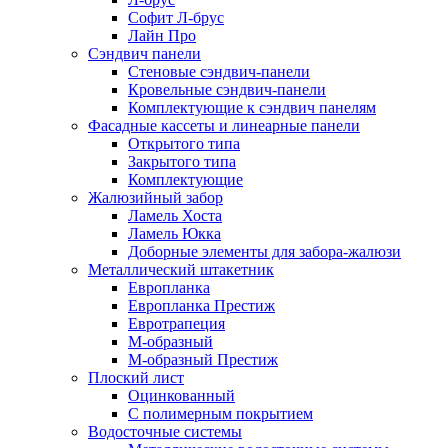
Софит Л-брус
Лайн Про
Сэндвич панели
Стеновые сэндвич-панели
Кровельные сэндвич-панели
Комплектующие к сэндвич панелям
Фасадные кассеты и линеарные панели
Открытого типа
Закрытого типа
Комплектующие
Жалюзийный забор
Ламель Хоста
Ламель Юкка
Доборные элементы для забора-жалюзи
Металлический штакетник
Европланка
Европланка Престиж
Евротрапеция
М-образный
М-образный Престиж
Плоский лист
Оцинкованный
С полимерным покрытием
Водосточные системы