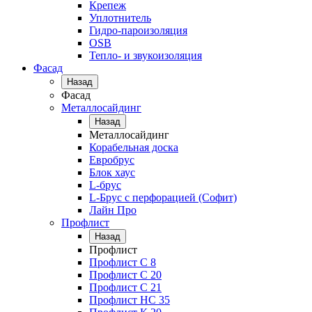
Крепеж
Уплотнитель
Гидро-пароизоляция
OSB
Тепло- и звукоизоляция
Фасад
Назад
Фасад
Металлосайдинг
Назад
Металлосайдинг
Корабельная доска
Евробрус
Блок хаус
L-брус
L-Брус с перфорацией (Софит)
Лайн Про
Профлист
Назад
Профлист
Профлист С 8
Профлист С 20
Профлист C 21
Профлист НС 35