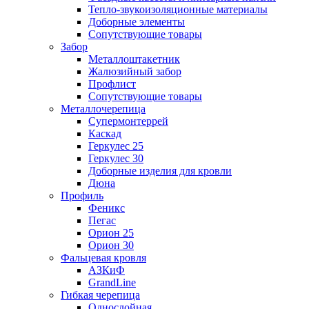
Тепло-звукоизоляционные материалы
Доборные элементы
Сопутствующие товары
Забор
Металлоштакетник
Жалюзийный забор
Профлист
Сопутствующие товары
Металлочерепица
Супермонтеррей
Каскад
Геркулес 25
Геркулес 30
Доборные изделия для кровли
Дюна
Профиль
Феникс
Пегас
Орион 25
Орион 30
Фальцевая кровля
АЗКиФ
GrandLine
Гибкая черепица
Однослойная