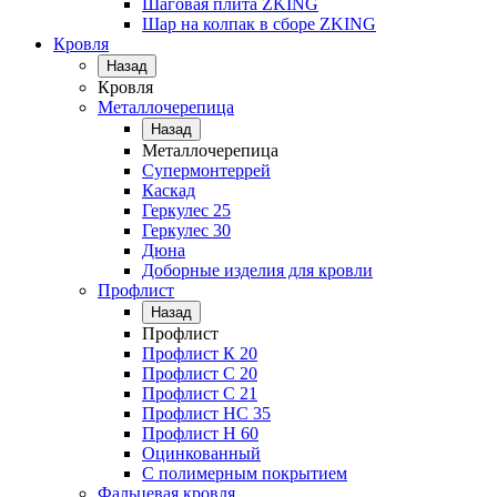
Шаговая плита ZKING
Шар на колпак в сборе ZKING
Кровля
Назад
Кровля
Металлочерепица
Назад
Металлочерепица
Супермонтеррей
Каскад
Геркулес 25
Геркулес 30
Дюна
Доборные изделия для кровли
Профлист
Назад
Профлист
Профлист К 20
Профлист С 20
Профлист C 21
Профлист НС 35
Профлист Н 60
Оцинкованный
С полимерным покрытием
Фальцевая кровля