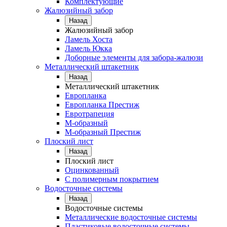
Комплектующие
Жалюзийный забор
Назад
Жалюзийный забор
Ламель Хоста
Ламель Юкка
Доборные элементы для забора-жалюзи
Металлический штакетник
Назад
Металлический штакетник
Европланка
Европланка Престиж
Евротрапеция
М-образный
М-образный Престиж
Плоский лист
Назад
Плоский лист
Оцинкованный
С полимерным покрытием
Водосточные системы
Назад
Водосточные системы
Металлические водосточные системы
Пластиковые водосточные системы