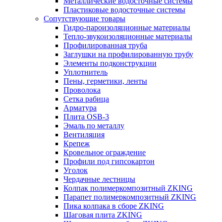
Металлические водосточные системы
Пластиковые водосточные системы
Сопутствующие товары
Гидро-пароизоляционные материалы
Тепло-звукоизоляционные материалы
Профилированная труба
Заглушки на профилированную трубу
Элементы подконструкции
Уплотнитель
Пены, герметики, ленты
Проволока
Сетка рабица
Арматура
Плита OSB-3
Эмаль по металлу
Вентиляция
Крепеж
Кровельное ограждение
Профили под гипсокартон
Уголок
Чердачные лестницы
Колпак полимеркомпозитный ZKING
Парапет полимеркомпозитный ZKING
Пика колпака в сборе ZKING
Шаговая плита ZKING