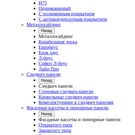
Н75
Оцинкованный
С полимерным покрытием
С антиконденсатным покрытием
Металлосайдинг
Назад
Металлосайдинг
Корабельная доска
Евробрус
Блок хаус
Л-брус
Софит Л-брус
Лайн Про
Сэндвич панели
Назад
Сэндвич панели
Стеновые сэндвич-панели
Кровельные сэндвич-панели
Комплектующие к сэндвич панелям
Фасадные кассеты и линеарные панели
Назад
Фасадные кассеты и линеарные панели
Открытого типа
Закрытого типа