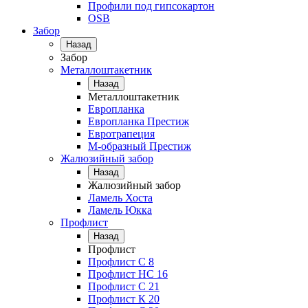
Профили под гипсокартон
OSB
Забор
Назад
Забор
Металлоштакетник
Назад
Металлоштакетник
Европланка
Европланка Престиж
Евротрапеция
М-образный Престиж
Жалюзийный забор
Назад
Жалюзийный забор
Ламель Хоста
Ламель Юкка
Профлист
Назад
Профлист
Профлист С 8
Профлист НС 16
Профлист C 21
Профлист К 20