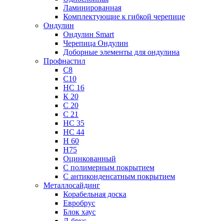
Ламинированная
Комплектующие к гибкой черепице
Ондулин
Ондулин Smart
Черепица Ондулин
Доборные элементы для ондулина
Профнастил
С8
С10
НС 16
К 20
С 20
С 21
НС 35
НС 44
Н 60
Н75
Оцинкованный
С полимерным покрытием
С антиконденсатным покрытием
Металлосайдинг
Корабельная доска
Евробрус
Блок хаус
Л-брус