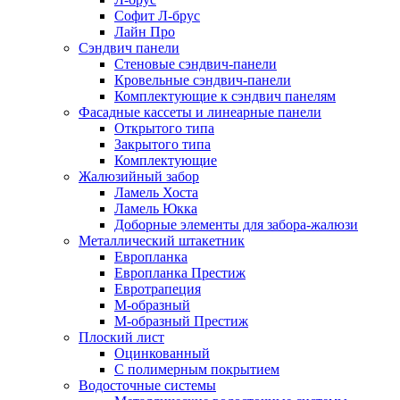
Софит Л-брус
Лайн Про
Сэндвич панели
Стеновые сэндвич-панели
Кровельные сэндвич-панели
Комплектующие к сэндвич панелям
Фасадные кассеты и линеарные панели
Открытого типа
Закрытого типа
Комплектующие
Жалюзийный забор
Ламель Хоста
Ламель Юкка
Доборные элементы для забора-жалюзи
Металлический штакетник
Европланка
Европланка Престиж
Евротрапеция
М-образный
М-образный Престиж
Плоский лист
Оцинкованный
С полимерным покрытием
Водосточные системы