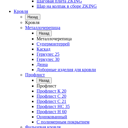
Шаговая плита ZKING
Шар на колпак в сборе ZKING
Кровля
Назад
Кровля
Металлочерепица
Назад
Металлочерепица
Супермонтеррей
Каскад
Геркулес 25
Геркулес 30
Дюна
Доборные изделия для кровли
Профлист
Назад
Профлист
Профлист К 20
Профлист С 20
Профлист C 21
Профлист НС 35
Профлист Н 60
Оцинкованный
С полимерным покрытием
Фальцевая кровля