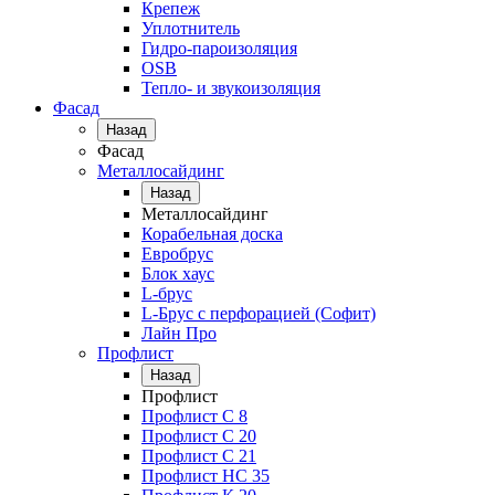
Крепеж
Уплотнитель
Гидро-пароизоляция
OSB
Тепло- и звукоизоляция
Фасад
Назад
Фасад
Металлосайдинг
Назад
Металлосайдинг
Корабельная доска
Евробрус
Блок хаус
L-брус
L-Брус с перфорацией (Софит)
Лайн Про
Профлист
Назад
Профлист
Профлист С 8
Профлист С 20
Профлист C 21
Профлист НС 35