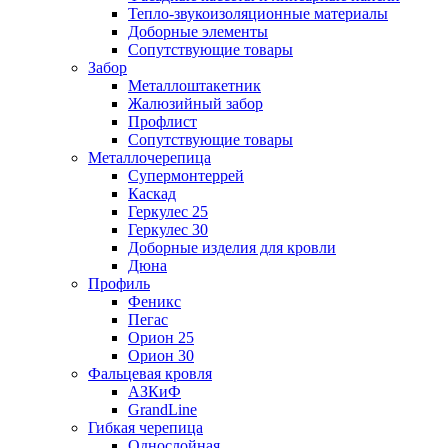
Тепло-звукоизоляционные материалы
Доборные элементы
Сопутствующие товары
Забор
Металлоштакетник
Жалюзийный забор
Профлист
Сопутствующие товары
Металлочерепица
Супермонтеррей
Каскад
Геркулес 25
Геркулес 30
Доборные изделия для кровли
Дюна
Профиль
Феникс
Пегас
Орион 25
Орион 30
Фальцевая кровля
АЗКиФ
GrandLine
Гибкая черепица
Однослойная