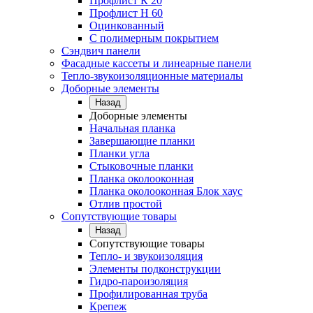
Профлист К 20
Профлист Н 60
Оцинкованный
С полимерным покрытием
Сэндвич панели
Фасадные кассеты и линеарные панели
Тепло-звукоизоляционные материалы
Доборные элементы
Назад
Доборные элементы
Начальная планка
Завершающие планки
Планки угла
Стыковочные планки
Планка околооконная
Планка околооконная Блок хаус
Отлив простой
Сопутствующие товары
Назад
Сопутствующие товары
Тепло- и звукоизоляция
Элементы подконструкции
Гидро-пароизоляция
Профилированная труба
Крепеж