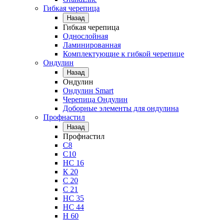
Гибкая черепица
Назад
Гибкая черепица
Однослойная
Ламинированная
Комплектующие к гибкой черепице
Ондулин
Назад
Ондулин
Ондулин Smart
Черепица Ондулин
Доборные элементы для ондулина
Профнастил
Назад
Профнастил
С8
С10
НС 16
К 20
С 20
С 21
НС 35
НС 44
Н 60