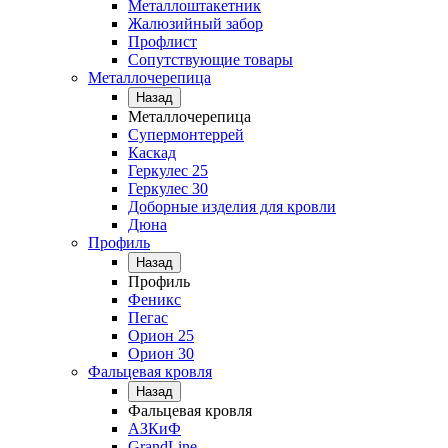
Металлоштакетник
Жалюзийный забор
Профлист
Сопутствующие товары
Металлочерепица
Назад
Металлочерепица
Супермонтеррей
Каскад
Геркулес 25
Геркулес 30
Доборные изделия для кровли
Дюна
Профиль
Назад
Профиль
Феникс
Пегас
Орион 25
Орион 30
Фальцевая кровля
Назад
Фальцевая кровля
АЗКиФ
GrandLine