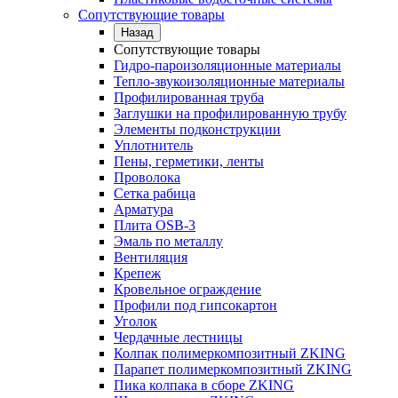
Сопутствующие товары
Назад
Сопутствующие товары
Гидро-пароизоляционные материалы
Тепло-звукоизоляционные материалы
Профилированная труба
Заглушки на профилированную трубу
Элементы подконструкции
Уплотнитель
Пены, герметики, ленты
Проволока
Сетка рабица
Арматура
Плита OSB-3
Эмаль по металлу
Вентиляция
Крепеж
Кровельное ограждение
Профили под гипсокартон
Уголок
Чердачные лестницы
Колпак полимеркомпозитный ZKING
Парапет полимеркомпозитный ZKING
Пика колпака в сборе ZKING