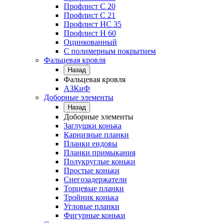
Профлист С 20
Профлист C 21
Профлист НС 35
Профлист Н 60
Оцинкованный
С полимерным покрытием
Фальцевая кровля
Назад
Фальцевая кровля
АЗКиФ
Доборные элементы
Назад
Доборные элементы
Заглушки конька
Карнизные планки
Планки ендовы
Планки примыкания
Полукруглые коньки
Простые коньки
Снегозадержатели
Торцевые планки
Тройник конька
Угловые планки
Фигурные коньки