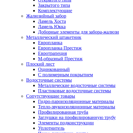
Закрытого типа
Комплектующие
Жалюзийный забор
Ламель Хоста
Ламель Юкка
Доборные элементы для забора-жалюзи
Металлический штакетник
Европланка
Европланка Престиж
Евротрапеция
М-образный Престиж
Плоский лист
Оцинкованный
С полимерным покрытием
Водосточные системы
Металлические водосточные системы
Пластиковые водосточные системы
Сопутствующие товары
Гидро-пароизоляционные материалы
Тепло-звукоизоляционные материалы
Профилированная труба
Заглушки на профилированную трубу
Элементы подконструкции
Уплотнитель