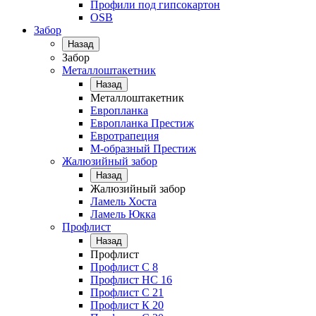
Профили под гипсокартон
OSB
Забор
Назад
Забор
Металлоштакетник
Назад
Металлоштакетник
Европланка
Европланка Престиж
Евротрапеция
М-образный Престиж
Жалюзийный забор
Назад
Жалюзийный забор
Ламель Хоста
Ламель Юкка
Профлист
Назад
Профлист
Профлист С 8
Профлист НС 16
Профлист C 21
Профлист К 20