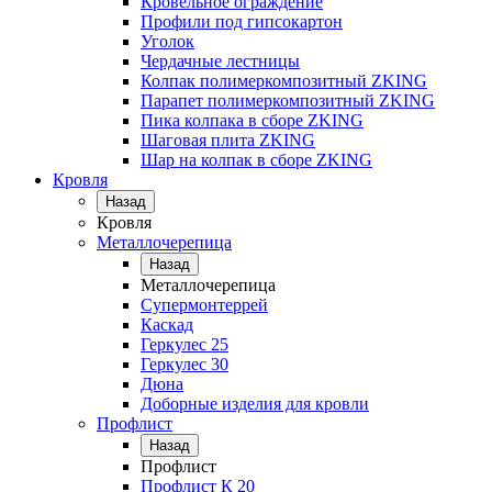
Кровельное ограждение
Профили под гипсокартон
Уголок
Чердачные лестницы
Колпак полимеркомпозитный ZKING
Парапет полимеркомпозитный ZKING
Пика колпака в сборе ZKING
Шаговая плита ZKING
Шар на колпак в сборе ZKING
Кровля
Назад
Кровля
Металлочерепица
Назад
Металлочерепица
Супермонтеррей
Каскад
Геркулес 25
Геркулес 30
Дюна
Доборные изделия для кровли
Профлист
Назад
Профлист
Профлист К 20