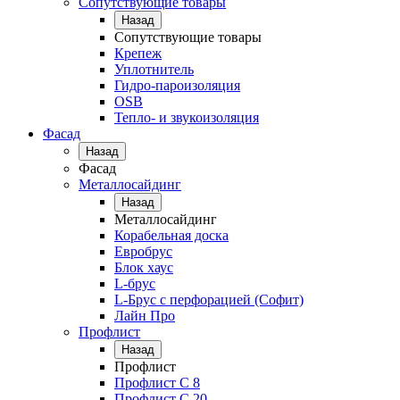
Сопутствующие товары
Назад
Сопутствующие товары
Крепеж
Уплотнитель
Гидро-пароизоляция
OSB
Тепло- и звукоизоляция
Фасад
Назад
Фасад
Металлосайдинг
Назад
Металлосайдинг
Корабельная доска
Евробрус
Блок хаус
L-брус
L-Брус с перфорацией (Софит)
Лайн Про
Профлист
Назад
Профлист
Профлист С 8
Профлист С 20