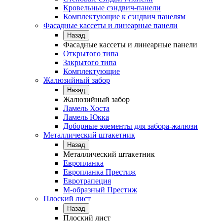
Кровельные сэндвич-панели
Комплектующие к сэндвич панелям
Фасадные кассеты и линеарные панели
Назад
Фасадные кассеты и линеарные панели
Открытого типа
Закрытого типа
Комплектующие
Жалюзийный забор
Назад
Жалюзийный забор
Ламель Хоста
Ламель Юкка
Доборные элементы для забора-жалюзи
Металлический штакетник
Назад
Металлический штакетник
Европланка
Европланка Престиж
Евротрапеция
М-образный Престиж
Плоский лист
Назад
Плоский лист