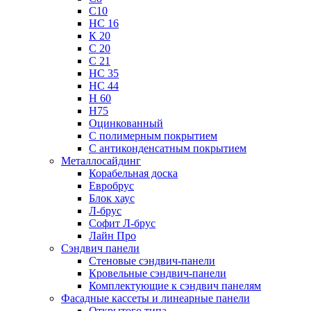
С10
НС 16
К 20
С 20
С 21
НС 35
НС 44
Н 60
Н75
Оцинкованный
С полимерным покрытием
С антиконденсатным покрытием
Металлосайдинг
Корабельная доска
Евробрус
Блок хаус
Л-брус
Софит Л-брус
Лайн Про
Сэндвич панели
Стеновые сэндвич-панели
Кровельные сэндвич-панели
Комплектующие к сэндвич панелям
Фасадные кассеты и линеарные панели
Открытого типа