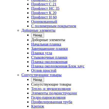
Профлист C 21
Профлист НС 35
Профлист К 20
Профлист Н 60
Оцинкованный
С полимерным покрытием
Доборные элементы
Назад
Доборные элементы
Начальная планка
Завершающие планки
Планки угла
Стыковочные планки
Планка околооконная
Планка околооконная Блок хаус
Отлив простой
Сопутствующие товары
Назад
Сопутствующие товары
Тепло- и звукоизоляция
Элементы подконструкции
Гидро-пароизоляция
Профилированная труба
Крепеж