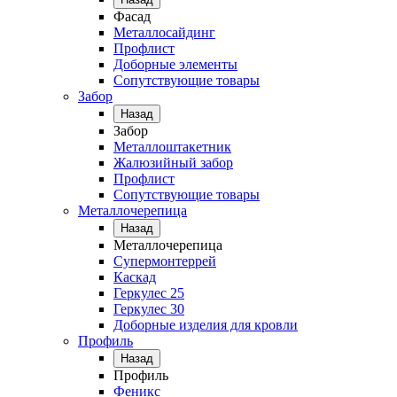
Фасад
Металлосайдинг
Профлист
Доборные элементы
Сопутствующие товары
Забор
Назад
Забор
Металлоштакетник
Жалюзийный забор
Профлист
Сопутствующие товары
Металлочерепица
Назад
Металлочерепица
Супермонтеррей
Каскад
Геркулес 25
Геркулес 30
Доборные изделия для кровли
Профиль
Назад
Профиль
Феникс