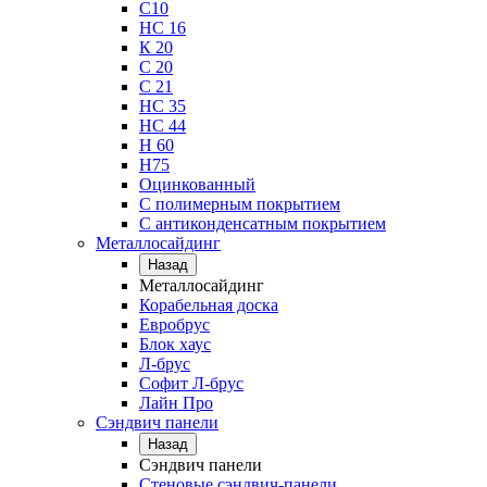
С10
НС 16
К 20
С 20
С 21
НС 35
НС 44
Н 60
Н75
Оцинкованный
С полимерным покрытием
С антиконденсатным покрытием
Металлосайдинг
Назад
Металлосайдинг
Корабельная доска
Евробрус
Блок хаус
Л-брус
Софит Л-брус
Лайн Про
Сэндвич панели
Назад
Сэндвич панели
Стеновые сэндвич-панели