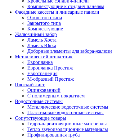
Кровельные сэндвич-панели
Комплектующие к сэндвич панелям
Фасадные кассеты и линеарные панели
Открытого типа
Закрытого типа
Комплектующие
Жалюзийный забор
Ламель Хоста
Ламель Юкка
Доборные элементы для забора-жалюзи
Металлический штакетник
Европланка
Европланка Престиж
Евротрапеция
М-образный Престиж
Плоский лист
Оцинкованный
С полимерным покрытием
Водосточные системы
Металлические водосточные системы
Пластиковые водосточные системы
Сопутствующие товары
Гидро-пароизоляционные материалы
Тепло-звукоизоляционные материалы
Профилированная труба