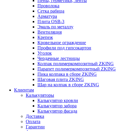
Пены, герметики, ленты
Проволока
Сетка рабица
Арматура
Плита OSB-3
Эмаль по металлу
Вентиляция
Крепеж
Кровельное ограждение
Профили под гипсокартон
Уголок
Чердачные лестницы
Колпак полимеркомпозитный ZKING
Парапет полимеркомпозитный ZKING
Пика колпака в сборе ZKING
Шаговая плита ZKING
Шар на колпак в сборе ZKING
Клиентам
Калькуляторы
Калькулятор кровли
Калькулятор забора
Калькулятор фасада
Доставка
Оплата
Гарантии