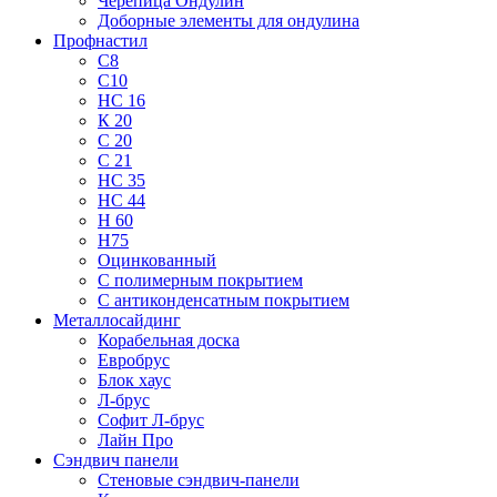
Черепица Ондулин
Доборные элементы для ондулина
Профнастил
С8
С10
НС 16
К 20
С 20
С 21
НС 35
НС 44
Н 60
Н75
Оцинкованный
С полимерным покрытием
С антиконденсатным покрытием
Металлосайдинг
Корабельная доска
Евробрус
Блок хаус
Л-брус
Софит Л-брус
Лайн Про
Сэндвич панели
Стеновые сэндвич-панели