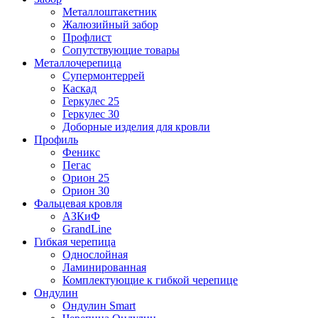
Металлоштакетник
Жалюзийный забор
Профлист
Сопутствующие товары
Металлочерепица
Супермонтеррей
Каскад
Геркулес 25
Геркулес 30
Доборные изделия для кровли
Профиль
Феникс
Пегас
Орион 25
Орион 30
Фальцевая кровля
АЗКиФ
GrandLine
Гибкая черепица
Однослойная
Ламинированная
Комплектующие к гибкой черепице
Ондулин
Ондулин Smart