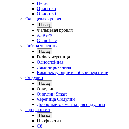
Пегас
Орион 25
Орион 30
Фальцевая кровля
Назад
Фальцевая кровля
АЗКиФ
GrandLine
Гибкая черепица
Назад
Гибкая черепица
Однослойная
Ламинированная
Комплектующие к гибкой черепице
Ондулин
Назад
Ондулин
Ондулин Smart
Черепица Ондулин
Доборные элементы для ондулина
Профнастил
Назад
Профнастил
С8