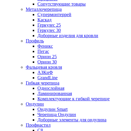
Сопутствующие товары
Металлочерепица
Супермонтеррей
Каскад
Геркулес 25
Геркулес 30
Доборные изделия для кровли
Профиль
Феникс
Пегас
Орион 25
Орион 30
Фальцевая кровля
АЗКиФ
GrandLine
Гибкая черепица
Однослойная
Ламинированная
Комплектующие к гибкой черепице
Ондулин
Ондулин Smart
Черепица Ондулин
Доборные элементы для ондулина
Профнастил
С8