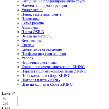
Заглушки на профилированную трубу
Элементы подконструкции
Уплотнитель
Пены, герметики, ленты
Проволока
Сетка рабица
Арматура
Плита OSB-3
Эмаль по металлу
Вентиляция
Крепеж
Кровельное ограждение
Профили под гипсокартон
Уголок
Чердачные лестницы
Колпак полимеркомпозитный ZKING
Парапет полимеркомпозитный ZKING
Пика колпака в сборе ZKING
Шаговая плита ZKING
Шар на колпак в сборе ZKING
Цена, ₽
Цвет