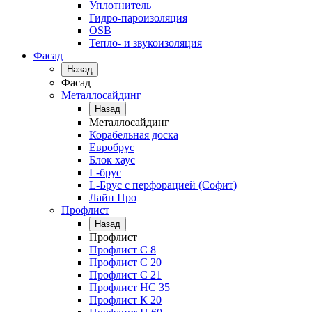
Уплотнитель
Гидро-пароизоляция
OSB
Тепло- и звукоизоляция
Фасад
Назад
Фасад
Металлосайдинг
Назад
Металлосайдинг
Корабельная доска
Евробрус
Блок хаус
L-брус
L-Брус с перфорацией (Софит)
Лайн Про
Профлист
Назад
Профлист
Профлист С 8
Профлист С 20
Профлист C 21
Профлист НС 35
Профлист К 20