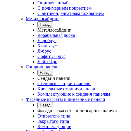
Оцинкованный
С полимерным покрытием
С антиконденсатным покрытием
Металлосайдинг
Назад
Металлосайдинг
Корабельная доска
Евробрус
Блок хаус
Л-брус
Софит Л-брус
Лайн Про
Сэндвич панели
Назад
Сэндвич панели
Стеновые сэндвич-панели
Кровельные сэндвич-панели
Комплектующие к сэндвич панелям
Фасадные кассеты и линеарные панели
Назад
Фасадные кассеты и линеарные панели
Открытого типа
Закрытого типа
Комплектующие