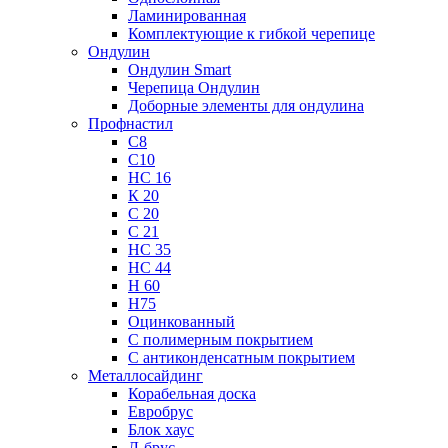
Ламинированная
Комплектующие к гибкой черепице
Ондулин
Ондулин Smart
Черепица Ондулин
Доборные элементы для ондулина
Профнастил
С8
С10
НС 16
К 20
С 20
С 21
НС 35
НС 44
Н 60
Н75
Оцинкованный
С полимерным покрытием
С антиконденсатным покрытием
Металлосайдинг
Корабельная доска
Евробрус
Блок хаус
Л-брус