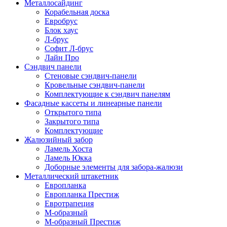
Металлосайдинг
Корабельная доска
Евробрус
Блок хаус
Л-брус
Софит Л-брус
Лайн Про
Сэндвич панели
Стеновые сэндвич-панели
Кровельные сэндвич-панели
Комплектующие к сэндвич панелям
Фасадные кассеты и линеарные панели
Открытого типа
Закрытого типа
Комплектующие
Жалюзийный забор
Ламель Хоста
Ламель Юкка
Доборные элементы для забора-жалюзи
Металлический штакетник
Европланка
Европланка Престиж
Евротрапеция
М-образный
М-образный Престиж