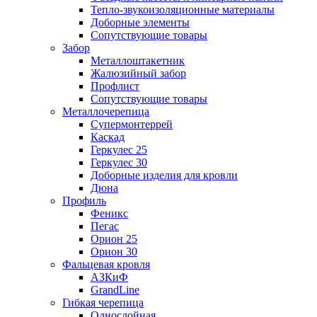
Тепло-звукоизоляционные материалы
Доборные элементы
Сопутствующие товары
Забор
Металлоштакетник
Жалюзийный забор
Профлист
Сопутствующие товары
Металлочерепица
Супермонтеррей
Каскад
Геркулес 25
Геркулес 30
Доборные изделия для кровли
Дюна
Профиль
Феникс
Пегас
Орион 25
Орион 30
Фальцевая кровля
АЗКиФ
GrandLine
Гибкая черепица
Однослойная