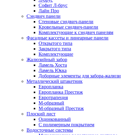
Софит Л-брус
Лайн Про
Сэндвич панели
Стеновые сэндвич-панели
Кровельные сэндвич-панели
Комплектующие к сэндвич панелям
Фасадные кассеты и линеарные панели
Открытого типа
Закрытого типа
Комплектующие
Жалюзийный забор
Ламель Хоста
Ламель Юкка
Доборные элементы для забора-жалюзи
Металлический штакетник
Европланка
Европланка Престиж
Евротрапеция
М-образный
М-образный Престиж
Плоский лист
Оцинкованный
С полимерным покрытием
Водосточные системы