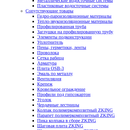
Металлические водосточные системы
Пластиковые водосточные системы
Сопутствующие товары
Гидро-пароизоляционные материалы
Тепло-звукоизоляционные материалы
Профилированная труба
Заглушки на профилированную трубу
Элементы подконструкции
Уплотнитель
Пены, герметики, ленты
Проволока
Сетка рабица
Арматура
Плита OSB-3
Эмаль по металлу
Вентиляция
Крепеж
Кровельное ограждение
Профили под гипсокартон
Уголок
Чердачные лестницы
Колпак полимеркомпозитный ZKING
Парапет полимеркомпозитный ZKING
Пика колпака в сборе ZKING
Шаговая плита ZKING