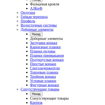
Фальцевая кровля
АЗКиФ
Ондулин
Гибкая черепица
Профиль
Водосточные системы
Доборные элементы
Назад
Доборные элементы
Заглушки конька
Карнизные планки
Планки ендовы
Планки примыкания
Полукруглые коньки
Простые коньки
Снегозадержатели
Торцевые планки
Тройник конька
Угловые планки
Фигурные коньки
Сопутствующие товары
Назад
Сопутствующие товары
Крепеж