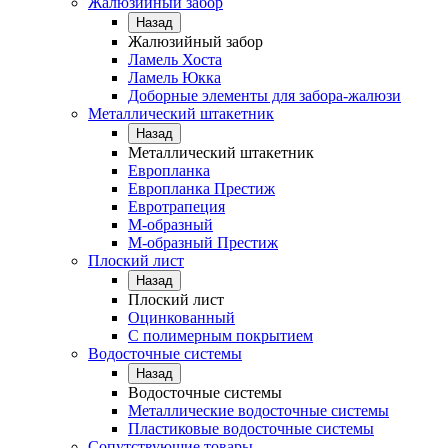
Жалюзийный забор
Назад
Жалюзийный забор
Ламель Хоста
Ламель Юкка
Доборные элементы для забора-жалюзи
Металлический штакетник
Назад
Металлический штакетник
Европланка
Европланка Престиж
Евротрапеция
М-образный
М-образный Престиж
Плоский лист
Назад
Плоский лист
Оцинкованный
С полимерным покрытием
Водосточные системы
Назад
Водосточные системы
Металлические водосточные системы
Пластиковые водосточные системы
Сопутствующие товары