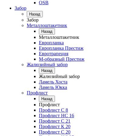
OSB
Забор
Назад
Забор
Металлоштакетник
Назад
Металлоштакетник
Европланка
Европланка Престиж
Евротрапеция
М-образный Престиж
Жалюзийный забор
Назад
Жалюзийный забор
Ламель Хоста
Ламель Юкка
Профлист
Назад
Профлист
Профлист С 8
Профлист НС 16
Профлист C 21
Профлист К 20
Профлист С 20