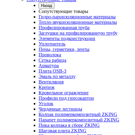
Назад
Сопутствующие товары
Гидро-пароизоляционные материалы
Тепло-звукоизоляционные материалы
Профилированная труба
Заглушки на профилированную трубу
Элементы подконструкции
Уплотнитель
Пены, герметики, ленты
Проволока
Сетка рабица
Арматура
Плита OSB-3
Эмаль по металлу
Вентиляция
Крепеж
Кровельное ограждение
Профили под гипсокартон
Уголок
Чердачные лестницы
Колпак полимеркомпозитный ZKING
Парапет полимеркомпозитный ZKING
Пика колпака в сборе ZKING
Шаговая плита ZKING