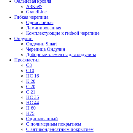
Фальцевая кровля
АЗКиФ
GrandLine
Гибкая черепица
Однослойная
Ламинированная
Комплектующие к гибкой черепице
Ондулин
Ондулин Smart
Черепица Ондулин
Доборные элементы для ондулина
Профнастил
С8
С10
НС 16
К 20
С 20
С 21
НС 35
НС 44
Н 60
Н75
Оцинкованный
С полимерным покрытием
С антиконденсатным покрытием