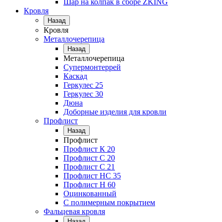
Шар на колпак в сборе ZKING
Кровля
Назад
Кровля
Металлочерепица
Назад
Металлочерепица
Супермонтеррей
Каскад
Геркулес 25
Геркулес 30
Дюна
Доборные изделия для кровли
Профлист
Назад
Профлист
Профлист К 20
Профлист С 20
Профлист C 21
Профлист НС 35
Профлист Н 60
Оцинкованный
С полимерным покрытием
Фальцевая кровля
Назад