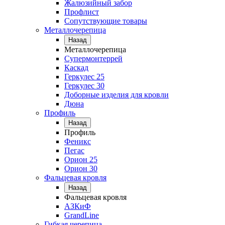
Жалюзийный забор
Профлист
Сопутствующие товары
Металлочерепица
Назад
Металлочерепица
Супермонтеррей
Каскад
Геркулес 25
Геркулес 30
Доборные изделия для кровли
Дюна
Профиль
Назад
Профиль
Феникс
Пегас
Орион 25
Орион 30
Фальцевая кровля
Назад
Фальцевая кровля
АЗКиФ
GrandLine
Гибкая черепица