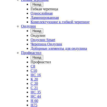
Назад
Гибкая черепица
Однослойная
Ламинированная
Комплектующие к гибкой черепице
Ондулин
Назад
Ондулин
Ондулин Smart
Черепица Ондулин
Доборные элементы для ондулина
Профнастил
Назад
Профнастил
С8
С10
НС 16
К 20
С 20
С 21
НС 35
НС 44
Н 60
Н75