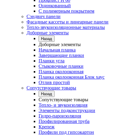
Профлист Н 60
Оцинкованный
С полимерным покрытием
Сэндвич панели
Фасадные кассеты и линеарные панели
Тепло-звукоизоляционные материалы
Доборные элементы
Назад
Доборные элементы
Начальная планка
Завершающие планки
Планки угла
Стыковочные планки
Планка околооконная
Планка околооконная Блок хаус
Отлив простой
Сопутствующие товары
Назад
Сопутствующие товары
Тепло- и звукоизоляция
Элементы подконструкции
Гидро-пароизоляция
Профилированная труба
Крепеж
Профили под гипсокартон