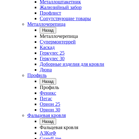
Металлоштакетник
Жалюзийный забор
Профлист
Сопутствующие товары
Металлочерепица
Назад
Металлочерепица
Супермонтеррей
Каскад
Геркулес 25
Геркулес 30
Доборные изделия для кровли
Дюна
Профиль
Назад
Профиль
Феникс
Пегас
Орион 25
Орион 30
Фальцевая кровля
Назад
Фальцевая кровля
АЗКиФ
GrandLine