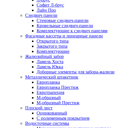
Софит Л-брус
Лайн Про
Сэндвич панели
Стеновые сэндвич-панели
Кровельные сэндвич-панели
Комплектующие к сэндвич панелям
Фасадные кассеты и линеарные панели
Открытого типа
Закрытого типа
Комплектующие
Жалюзийный забор
Ламель Хоста
Ламель Юкка
Доборные элементы для забора-жалюзи
Металлический штакетник
Европланка
Европланка Престиж
Евротрапеция
М-образный
М-образный Престиж
Плоский лист
Оцинкованный
С полимерным покрытием
Водосточные системы