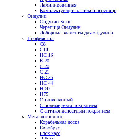
Ламинированная
Комплектующие к гибкой черепице
Ондулин
Ондулин Smart
Черепица Ондулин
Доборные элементы для ондулина
Профнастил
С8
С10
НС 16
К 20
С 20
С 21
НС 35
НС 44
Н 60
Н75
Оцинкованный
С полимерным покрытием
С антиконденсатным покрытием
Металлосайдинг
Корабельная доска
Евробрус
Блок хаус
Л-брус