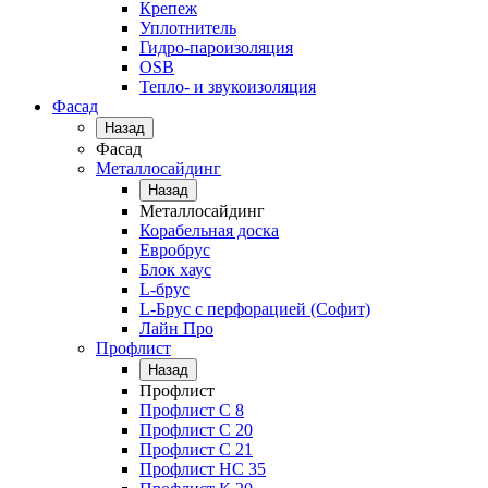
Крепеж
Уплотнитель
Гидро-пароизоляция
OSB
Тепло- и звукоизоляция
Фасад
Назад
Фасад
Металлосайдинг
Назад
Металлосайдинг
Корабельная доска
Евробрус
Блок хаус
L-брус
L-Брус с перфорацией (Софит)
Лайн Про
Профлист
Назад
Профлист
Профлист С 8
Профлист С 20
Профлист C 21
Профлист НС 35