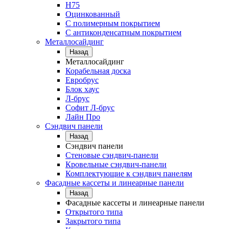
Н75
Оцинкованный
С полимерным покрытием
С антиконденсатным покрытием
Металлосайдинг
Назад
Металлосайдинг
Корабельная доска
Евробрус
Блок хаус
Л-брус
Софит Л-брус
Лайн Про
Сэндвич панели
Назад
Сэндвич панели
Стеновые сэндвич-панели
Кровельные сэндвич-панели
Комплектующие к сэндвич панелям
Фасадные кассеты и линеарные панели
Назад
Фасадные кассеты и линеарные панели
Открытого типа
Закрытого типа