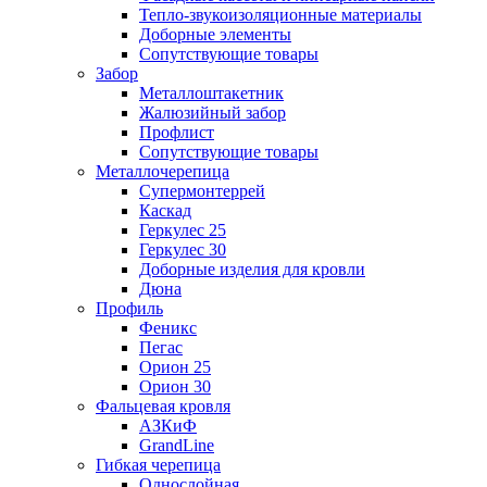
Тепло-звукоизоляционные материалы
Доборные элементы
Сопутствующие товары
Забор
Металлоштакетник
Жалюзийный забор
Профлист
Сопутствующие товары
Металлочерепица
Супермонтеррей
Каскад
Геркулес 25
Геркулес 30
Доборные изделия для кровли
Дюна
Профиль
Феникс
Пегас
Орион 25
Орион 30
Фальцевая кровля
АЗКиФ
GrandLine
Гибкая черепица
Однослойная