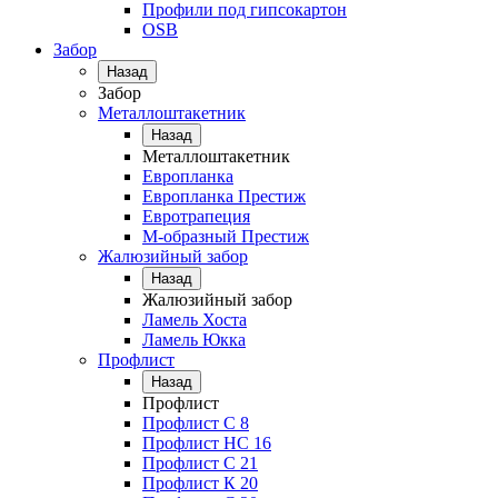
Профили под гипсокартон
OSB
Забор
Назад
Забор
Металлоштакетник
Назад
Металлоштакетник
Европланка
Европланка Престиж
Евротрапеция
М-образный Престиж
Жалюзийный забор
Назад
Жалюзийный забор
Ламель Хоста
Ламель Юкка
Профлист
Назад
Профлист
Профлист С 8
Профлист НС 16
Профлист C 21
Профлист К 20