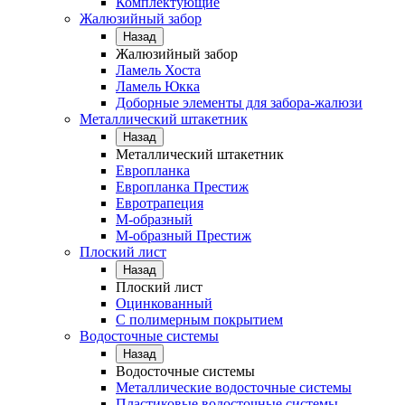
Комплектующие
Жалюзийный забор
Назад
Жалюзийный забор
Ламель Хоста
Ламель Юкка
Доборные элементы для забора-жалюзи
Металлический штакетник
Назад
Металлический штакетник
Европланка
Европланка Престиж
Евротрапеция
М-образный
М-образный Престиж
Плоский лист
Назад
Плоский лист
Оцинкованный
С полимерным покрытием
Водосточные системы
Назад
Водосточные системы
Металлические водосточные системы
Пластиковые водосточные системы