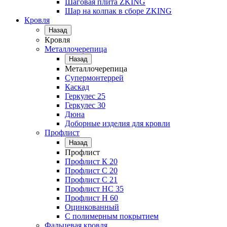
Шаговая плита ZKING
Шар на колпак в сборе ZKING
Кровля
Назад
Кровля
Металлочерепица
Назад
Металлочерепица
Супермонтеррей
Каскад
Геркулес 25
Геркулес 30
Дюна
Доборные изделия для кровли
Профлист
Назад
Профлист
Профлист К 20
Профлист С 20
Профлист C 21
Профлист НС 35
Профлист Н 60
Оцинкованный
С полимерным покрытием
Фальцевая кровля