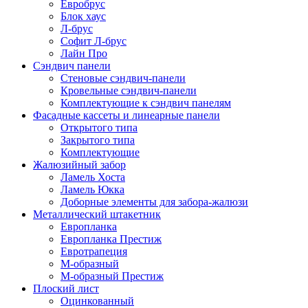
Евробрус
Блок хаус
Л-брус
Софит Л-брус
Лайн Про
Сэндвич панели
Стеновые сэндвич-панели
Кровельные сэндвич-панели
Комплектующие к сэндвич панелям
Фасадные кассеты и линеарные панели
Открытого типа
Закрытого типа
Комплектующие
Жалюзийный забор
Ламель Хоста
Ламель Юкка
Доборные элементы для забора-жалюзи
Металлический штакетник
Европланка
Европланка Престиж
Евротрапеция
М-образный
М-образный Престиж
Плоский лист
Оцинкованный