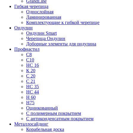
GrandLine
Гибкая черепица
Однослойная
Ламинированная
Комплектующие к гибкой черепице
Ондулин
Ондулин Smart
Черепица Ондулин
Доборные элементы для ондулина
Профнастил
С8
С10
НС 16
К 20
С 20
С 21
НС 35
НС 44
Н 60
Н75
Оцинкованный
С полимерным покрытием
С антиконденсатным покрытием
Металлосайдинг
Корабельная доска