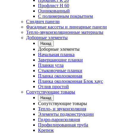
Профлист К 20
Профлист Н 60
Оцинкованный
С полимерным покрытием
Сэндвич панели
Фасадные кассеты и линеарные панели
Тепло-звукоизоляционные материалы
Доборные элементы
Назад
Доборные элементы
Начальная планка
Завершающие планки
Планки угла
Стыковочные планки
Планка околооконная
Планка околооконная Блок хаус
Отлив простой
Сопутствующие товары
Назад
Сопутствующие товары
Тепло- и звукоизоляция
Элементы подконструкции
Гидро-пароизоляция
Профилированная труба
Крепеж