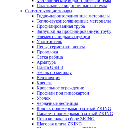
Металлические водосточные системы
Пластиковые водосточные системы
Сопутствующие товары
Гидро-пароизоляционные материалы
Тепло-звукоизоляционные материалы
Профилированная труба
Заглушки на профилированную трубу
Элементы подконструкции
Уплотнитель
Пены, герметики, ленты
Проволока
Сетка рабица
Арматура
Плита OSB-3
Эмаль по металлу
Вентиляция
Крепеж
Кровельное ограждение
Профили под гипсокартон
Уголок
Чердачные лестницы
Колпак полимеркомпозитный ZKING
Парапет полимеркомпозитный ZKING
Пика колпака в сборе ZKING
Шаговая плита ZKING