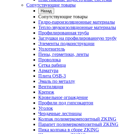
Сопутствующие товары
Назад
Сопутствующие товары
Гидро-пароизоляционные материалы
Тепло-звукоизоляционные материалы
Профилированная труба
Заглушки на профилированную трубу
Элементы подконструкции
Уплотнитель
Пены, герметики, ленты
Проволока
Сетка рабица
Арматура
Плита OSB-3
Эмаль по металлу
Вентиляция
Крепеж
Кровельное ограждение
Профили под гипсокартон
Уголок
Чердачные лестницы
Колпак полимеркомпозитный ZKING
Парапет полимеркомпозитный ZKING
Пика колпака в сборе ZKING