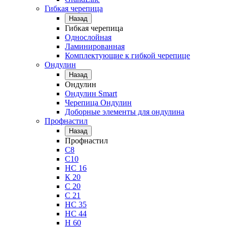
Гибкая черепица
Назад
Гибкая черепица
Однослойная
Ламинированная
Комплектующие к гибкой черепице
Ондулин
Назад
Ондулин
Ондулин Smart
Черепица Ондулин
Доборные элементы для ондулина
Профнастил
Назад
Профнастил
С8
С10
НС 16
К 20
С 20
С 21
НС 35
НС 44
Н 60