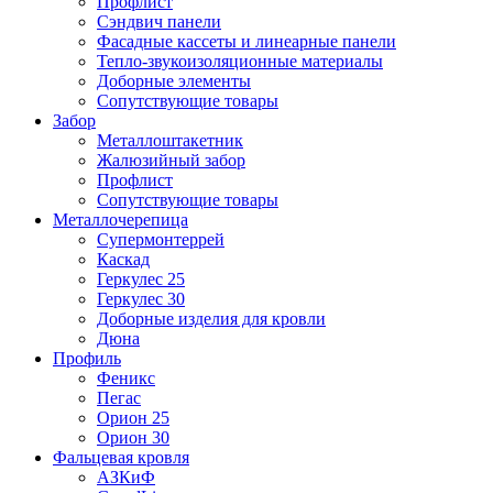
Профлист
Сэндвич панели
Фасадные кассеты и линеарные панели
Тепло-звукоизоляционные материалы
Доборные элементы
Сопутствующие товары
Забор
Металлоштакетник
Жалюзийный забор
Профлист
Сопутствующие товары
Металлочерепица
Супермонтеррей
Каскад
Геркулес 25
Геркулес 30
Доборные изделия для кровли
Дюна
Профиль
Феникс
Пегас
Орион 25
Орион 30
Фальцевая кровля
АЗКиФ