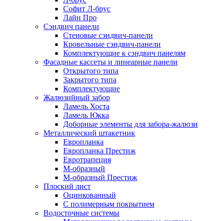
Софит Л-брус
Лайн Про
Сэндвич панели
Стеновые сэндвич-панели
Кровельные сэндвич-панели
Комплектующие к сэндвич панелям
Фасадные кассеты и линеарные панели
Открытого типа
Закрытого типа
Комплектующие
Жалюзийный забор
Ламель Хоста
Ламель Юкка
Доборные элементы для забора-жалюзи
Металлический штакетник
Европланка
Европланка Престиж
Евротрапеция
М-образный
М-образный Престиж
Плоский лист
Оцинкованный
С полимерным покрытием
Водосточные системы