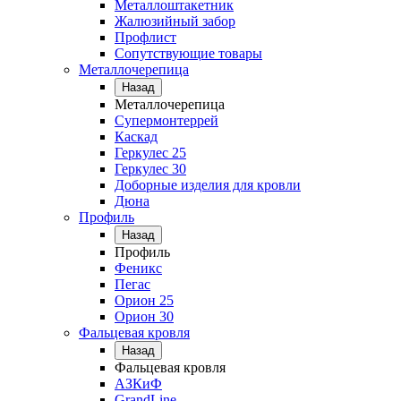
Металлоштакетник
Жалюзийный забор
Профлист
Сопутствующие товары
Металлочерепица
Назад
Металлочерепица
Супермонтеррей
Каскад
Геркулес 25
Геркулес 30
Доборные изделия для кровли
Дюна
Профиль
Назад
Профиль
Феникс
Пегас
Орион 25
Орион 30
Фальцевая кровля
Назад
Фальцевая кровля
АЗКиФ
GrandLine