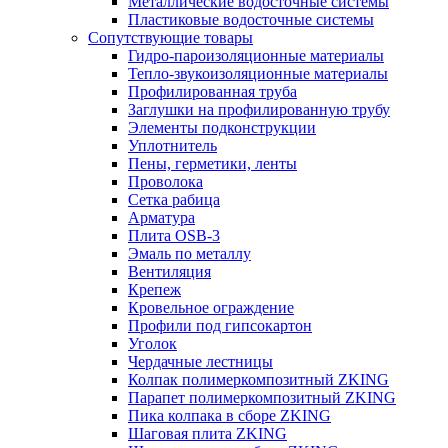
Металлические водосточные системы
Пластиковые водосточные системы
Сопутствующие товары
Гидро-пароизоляционные материалы
Тепло-звукоизоляционные материалы
Профилированная труба
Заглушки на профилированную трубу
Элементы подконструкции
Уплотнитель
Пены, герметики, ленты
Проволока
Сетка рабица
Арматура
Плита OSB-3
Эмаль по металлу
Вентиляция
Крепеж
Кровельное ограждение
Профили под гипсокартон
Уголок
Чердачные лестницы
Колпак полимеркомпозитный ZKING
Парапет полимеркомпозитный ZKING
Пика колпака в сборе ZKING
Шаговая плита ZKING