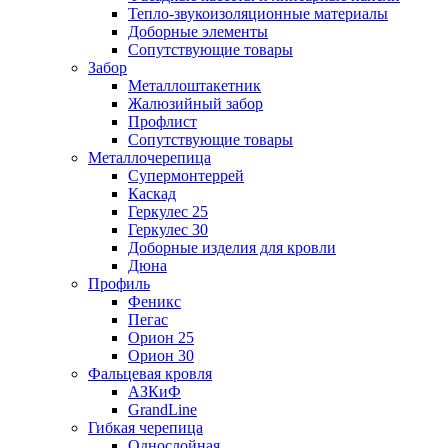
Тепло-звукоизоляционные материалы
Доборные элементы
Сопутствующие товары
Забор
Металлоштакетник
Жалюзийный забор
Профлист
Сопутствующие товары
Металлочерепица
Супермонтеррей
Каскад
Геркулес 25
Геркулес 30
Доборные изделия для кровли
Дюна
Профиль
Феникс
Пегас
Орион 25
Орион 30
Фальцевая кровля
АЗКиФ
GrandLine
Гибкая черепица
Однослойная