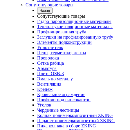
Сопутствующие товары
Назад
Сопутствующие товары
Гидро-пароизоляционные материалы
Тепло-звукоизоляционные материалы
Профилированная труба
Заглушки на профилированную трубу
Элементы подконструкции
Уплотнитель
Пены, герметики, ленты
Проволока
Сетка рабица
Арматура
Плита OSB-3
Эмаль по металлу
Вентиляция
Крепеж
Кровельное ограждение
Профили под гипсокартон
Уголок
Чердачные лестницы
Колпак полимеркомпозитный ZKING
Парапет полимеркомпозитный ZKING
Пика колпака в сборе ZKING