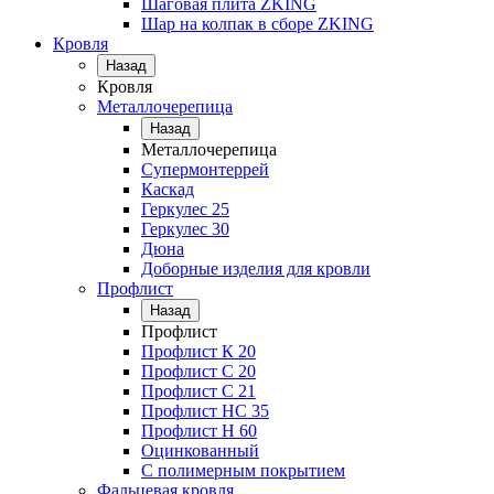
Шаговая плита ZKING
Шар на колпак в сборе ZKING
Кровля
Назад
Кровля
Металлочерепица
Назад
Металлочерепица
Супермонтеррей
Каскад
Геркулес 25
Геркулес 30
Дюна
Доборные изделия для кровли
Профлист
Назад
Профлист
Профлист К 20
Профлист С 20
Профлист C 21
Профлист НС 35
Профлист Н 60
Оцинкованный
С полимерным покрытием
Фальцевая кровля