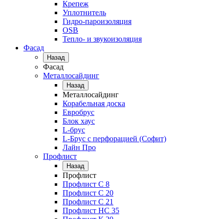
Крепеж
Уплотнитель
Гидро-пароизоляция
OSB
Тепло- и звукоизоляция
Фасад
Назад
Фасад
Металлосайдинг
Назад
Металлосайдинг
Корабельная доска
Евробрус
Блок хаус
L-брус
L-Брус с перфорацией (Софит)
Лайн Про
Профлист
Назад
Профлист
Профлист С 8
Профлист С 20
Профлист C 21
Профлист НС 35