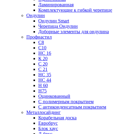
Ламинированная
Комплектующие к гибкой черепице
Ондулин
Ондулин Smart
Черепица Ондулин
Доборные элементы для ондулина
Профнастил
С8
С10
НС 16
К 20
С 20
С 21
НС 35
НС 44
Н 60
Н75
Оцинкованный
С полимерным покрытием
С антиконденсатным покрытием
Металлосайдинг
Корабельная доска
Евробрус
Блок хаус
Л-брус