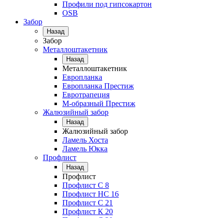
Профили под гипсокартон
OSB
Забор
Назад
Забор
Металлоштакетник
Назад
Металлоштакетник
Европланка
Европланка Престиж
Евротрапеция
М-образный Престиж
Жалюзийный забор
Назад
Жалюзийный забор
Ламель Хоста
Ламель Юкка
Профлист
Назад
Профлист
Профлист С 8
Профлист НС 16
Профлист C 21
Профлист К 20