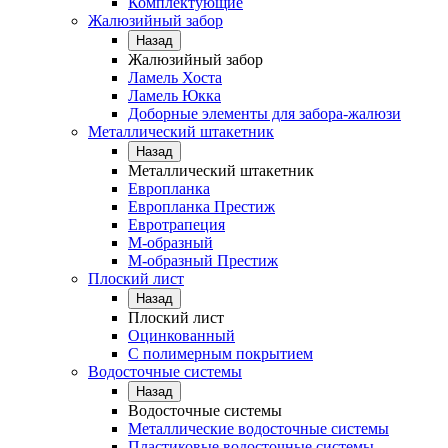
Комплектующие
Жалюзийный забор
Назад
Жалюзийный забор
Ламель Хоста
Ламель Юкка
Доборные элементы для забора-жалюзи
Металлический штакетник
Назад
Металлический штакетник
Европланка
Европланка Престиж
Евротрапеция
М-образный
М-образный Престиж
Плоский лист
Назад
Плоский лист
Оцинкованный
С полимерным покрытием
Водосточные системы
Назад
Водосточные системы
Металлические водосточные системы
Пластиковые водосточные системы