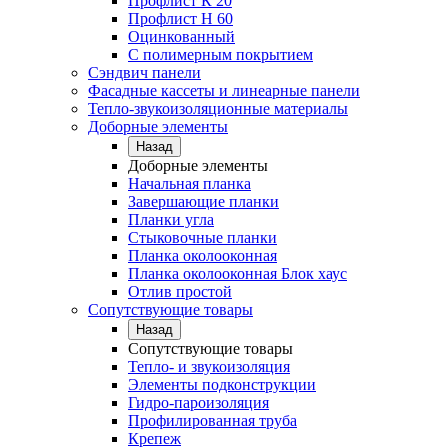
Профлист К 20
Профлист Н 60
Оцинкованный
С полимерным покрытием
Сэндвич панели
Фасадные кассеты и линеарные панели
Тепло-звукоизоляционные материалы
Доборные элементы
Назад
Доборные элементы
Начальная планка
Завершающие планки
Планки угла
Стыковочные планки
Планка околооконная
Планка околооконная Блок хаус
Отлив простой
Сопутствующие товары
Назад
Сопутствующие товары
Тепло- и звукоизоляция
Элементы подконструкции
Гидро-пароизоляция
Профилированная труба
Крепеж