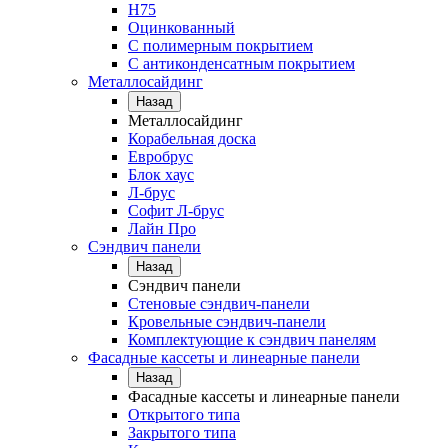
Н75
Оцинкованный
С полимерным покрытием
С антиконденсатным покрытием
Металлосайдинг
Назад
Металлосайдинг
Корабельная доска
Евробрус
Блок хаус
Л-брус
Софит Л-брус
Лайн Про
Сэндвич панели
Назад
Сэндвич панели
Стеновые сэндвич-панели
Кровельные сэндвич-панели
Комплектующие к сэндвич панелям
Фасадные кассеты и линеарные панели
Назад
Фасадные кассеты и линеарные панели
Открытого типа
Закрытого типа