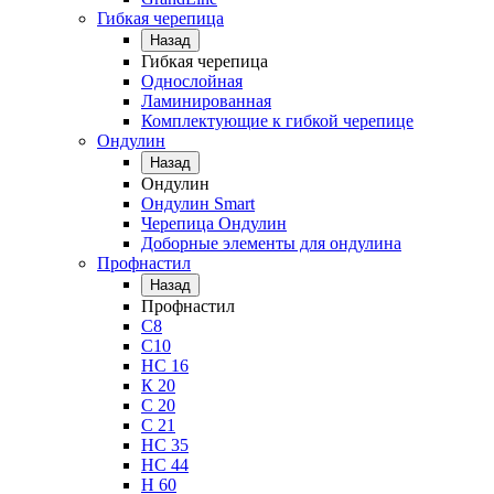
Гибкая черепица
Назад
Гибкая черепица
Однослойная
Ламинированная
Комплектующие к гибкой черепице
Ондулин
Назад
Ондулин
Ондулин Smart
Черепица Ондулин
Доборные элементы для ондулина
Профнастил
Назад
Профнастил
С8
С10
НС 16
К 20
С 20
С 21
НС 35
НС 44
Н 60