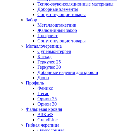
Тепло-звукоизоляционные материалы
Доборные элементы
Сопутствующие товары
Забор
Металлоштакетник
Жалюзийный забор
Профлист
Сопутствующие товары
Металлочерепица
Супермонтеррей
Каскад
Геркулес 25
Геркулес 30
Доборные изделия для кровли
Дюна
Профиль
Феникс
Пегас
Орион 25
Орион 30
Фальцевая кровля
АЗКиФ
GrandLine
Гибкая черепица
Однослойная