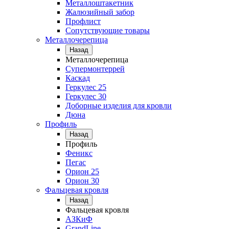
Металлоштакетник
Жалюзийный забор
Профлист
Сопутствующие товары
Металлочерепица
Назад
Металлочерепица
Супермонтеррей
Каскад
Геркулес 25
Геркулес 30
Доборные изделия для кровли
Дюна
Профиль
Назад
Профиль
Феникс
Пегас
Орион 25
Орион 30
Фальцевая кровля
Назад
Фальцевая кровля
АЗКиФ
GrandLine