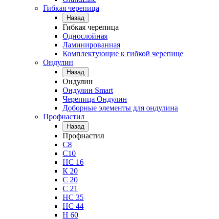
Гибкая черепица
Назад
Гибкая черепица
Однослойная
Ламинированная
Комплектующие к гибкой черепице
Ондулин
Назад
Ондулин
Ондулин Smart
Черепица Ондулин
Доборные элементы для ондулина
Профнастил
Назад
Профнастил
С8
С10
НС 16
К 20
С 20
С 21
НС 35
НС 44
Н 60