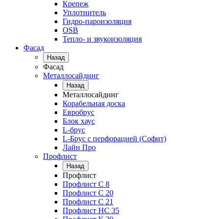
Крепеж
Уплотнитель
Гидро-пароизоляция
OSB
Тепло- и звукоизоляция
Фасад
Назад
Фасад
Металлосайдинг
Назад
Металлосайдинг
Корабельная доска
Евробрус
Блок хаус
L-брус
L-Брус с перфорацией (Софит)
Лайн Про
Профлист
Назад
Профлист
Профлист С 8
Профлист С 20
Профлист C 21
Профлист НС 35