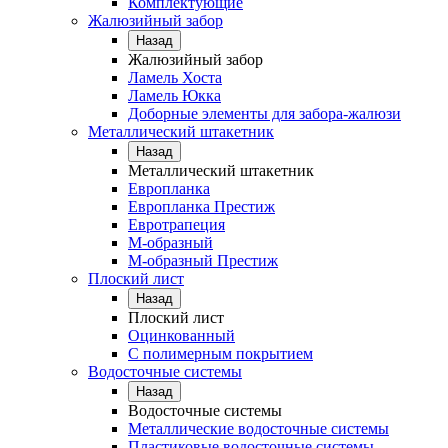
Комплектующие
Жалюзийный забор
Назад
Жалюзийный забор
Ламель Хоста
Ламель Юкка
Доборные элементы для забора-жалюзи
Металлический штакетник
Назад
Металлический штакетник
Европланка
Европланка Престиж
Евротрапеция
М-образный
М-образный Престиж
Плоский лист
Назад
Плоский лист
Оцинкованный
С полимерным покрытием
Водосточные системы
Назад
Водосточные системы
Металлические водосточные системы
Пластиковые водосточные системы