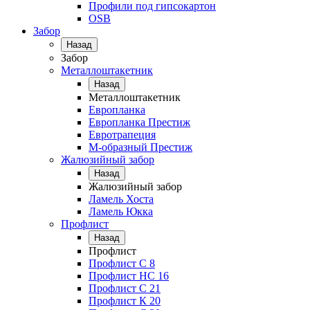
Профили под гипсокартон
OSB
Забор
Назад
Забор
Металлоштакетник
Назад
Металлоштакетник
Европланка
Европланка Престиж
Евротрапеция
М-образный Престиж
Жалюзийный забор
Назад
Жалюзийный забор
Ламель Хоста
Ламель Юкка
Профлист
Назад
Профлист
Профлист С 8
Профлист НС 16
Профлист C 21
Профлист К 20