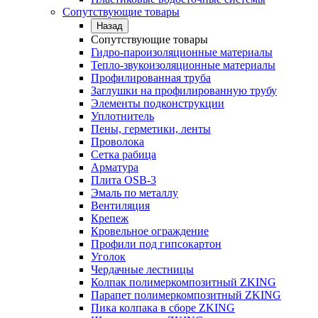
Сопутствующие товары
Назад
Сопутствующие товары
Гидро-пароизоляционные материалы
Тепло-звукоизоляционные материалы
Профилированная труба
Заглушки на профилированную трубу
Элементы подконструкции
Уплотнитель
Пены, герметики, ленты
Проволока
Сетка рабица
Арматура
Плита OSB-3
Эмаль по металлу
Вентиляция
Крепеж
Кровельное ограждение
Профили под гипсокартон
Уголок
Чердачные лестницы
Колпак полимеркомпозитный ZKING
Парапет полимеркомпозитный ZKING
Пика колпака в сборе ZKING