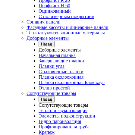
Профлист К 20
Профлист Н 60
Оцинкованный
С полимерным покрытием
Сэндвич панели
Фасадные кассеты и линеарные панели
Тепло-звукоизоляционные материалы
Доборные элементы
Назад
Доборные элементы
Начальная планка
Завершающие планки
Планки угла
Стыковочные планки
Планка околооконная
Планка околооконная Блок хаус
Отлив простой
Сопутствующие товары
Назад
Сопутствующие товары
Тепло- и звукоизоляция
Элементы подконструкции
Гидро-пароизоляция
Профилированная труба
Крепеж