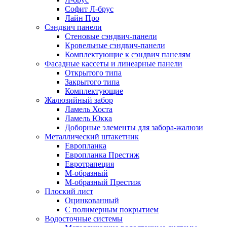
Софит Л-брус
Лайн Про
Сэндвич панели
Стеновые сэндвич-панели
Кровельные сэндвич-панели
Комплектующие к сэндвич панелям
Фасадные кассеты и линеарные панели
Открытого типа
Закрытого типа
Комплектующие
Жалюзийный забор
Ламель Хоста
Ламель Юкка
Доборные элементы для забора-жалюзи
Металлический штакетник
Европланка
Европланка Престиж
Евротрапеция
М-образный
М-образный Престиж
Плоский лист
Оцинкованный
С полимерным покрытием
Водосточные системы