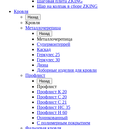
Шаговая плита ZKING
Шар на колпак в сборе ZKING
Кровля
Назад
Кровля
Металлочерепица
Назад
Металлочерепица
Супермонтеррей
Каскад
Геркулес 25
Геркулес 30
Дюна
Доборные изделия для кровли
Профлист
Назад
Профлист
Профлист К 20
Профлист С 20
Профлист C 21
Профлист НС 35
Профлист Н 60
Оцинкованный
С полимерным покрытием
Фальцевая кровля