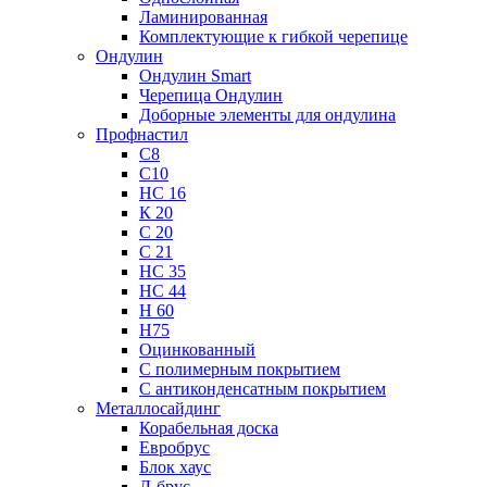
Ламинированная
Комплектующие к гибкой черепице
Ондулин
Ондулин Smart
Черепица Ондулин
Доборные элементы для ондулина
Профнастил
С8
С10
НС 16
К 20
С 20
С 21
НС 35
НС 44
Н 60
Н75
Оцинкованный
С полимерным покрытием
С антиконденсатным покрытием
Металлосайдинг
Корабельная доска
Евробрус
Блок хаус
Л-брус