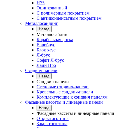
Н75
Оцинкованный
С полимерным покрытием
С антиконденсатным покрытием
Металлосайдинг
Назад
Металлосайдинг
Корабельная доска
Евробрус
Блок хаус
Л-брус
Софит Л-брус
Лайн Про
Сэндвич панели
Назад
Сэндвич панели
Стеновые сэндвич-панели
Кровельные сэндвич-панели
Комплектующие к сэндвич панелям
Фасадные кассеты и линеарные панели
Назад
Фасадные кассеты и линеарные панели
Открытого типа
Закрытого типа