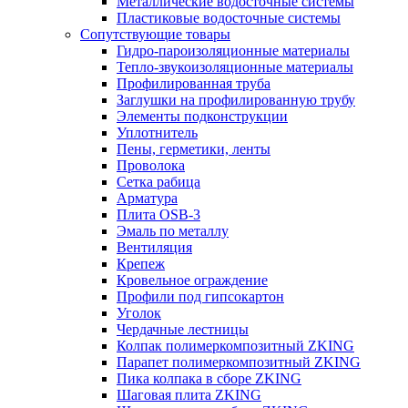
Металлические водосточные системы
Пластиковые водосточные системы
Сопутствующие товары
Гидро-пароизоляционные материалы
Тепло-звукоизоляционные материалы
Профилированная труба
Заглушки на профилированную трубу
Элементы подконструкции
Уплотнитель
Пены, герметики, ленты
Проволока
Сетка рабица
Арматура
Плита OSB-3
Эмаль по металлу
Вентиляция
Крепеж
Кровельное ограждение
Профили под гипсокартон
Уголок
Чердачные лестницы
Колпак полимеркомпозитный ZKING
Парапет полимеркомпозитный ZKING
Пика колпака в сборе ZKING
Шаговая плита ZKING