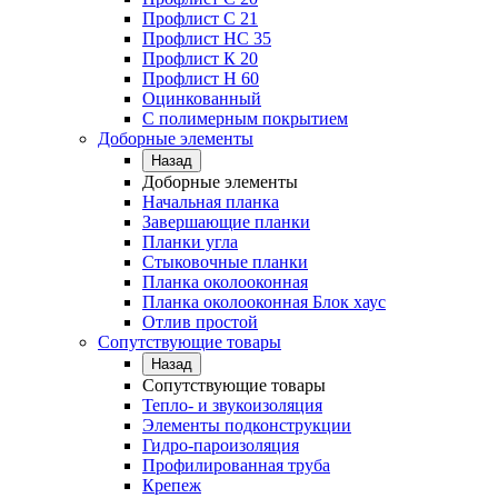
Профлист C 21
Профлист НС 35
Профлист К 20
Профлист Н 60
Оцинкованный
С полимерным покрытием
Доборные элементы
Назад
Доборные элементы
Начальная планка
Завершающие планки
Планки угла
Стыковочные планки
Планка околооконная
Планка околооконная Блок хаус
Отлив простой
Сопутствующие товары
Назад
Сопутствующие товары
Тепло- и звукоизоляция
Элементы подконструкции
Гидро-пароизоляция
Профилированная труба
Крепеж