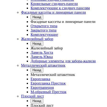
Кровельные сэндвич-панели
Комплектующие к сэндвич панелям
Фасадные кассеты и линеарные панели
Назад
Фасадные кассеты и линеарные панели
Открытого типа
Закрытого типа
Комплектующие
Жалюзийный забор
Назад
Жалюзийный забор
Ламель Хоста
Ламель Юкка
Доборные элементы для забора-жалюзи
Металлический штакетник
Назад
Металлический штакетник
Европланка
Европланка Престиж
Евротрапеция
М-образный Престиж
Плоский лист
Назад
Плоский лист