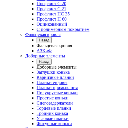
Профлист С 20
Профлист C 21
Профлист НС 35
Профлист Н 60
Оцинкованный
С полимерным покрытием
Фальцевая кровля
Назад
Фальцевая кровля
АЗКиФ
Доборные элементы
Назад
Доборные элементы
Заглушки конька
Карнизные планки
Планки ендовы
Планки примыкания
Полукруглые коньки
Простые коньки
Снегозадержатели
Торцевые планки
Тройник конька
Угловые планки
Фигурные коньки