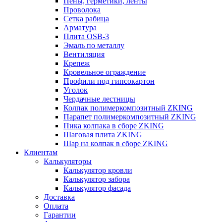
Пены, герметики, ленты
Проволока
Сетка рабица
Арматура
Плита OSB-3
Эмаль по металлу
Вентиляция
Крепеж
Кровельное ограждение
Профили под гипсокартон
Уголок
Чердачные лестницы
Колпак полимеркомпозитный ZKING
Парапет полимеркомпозитный ZKING
Пика колпака в сборе ZKING
Шаговая плита ZKING
Шар на колпак в сборе ZKING
Клиентам
Калькуляторы
Калькулятор кровли
Калькулятор забора
Калькулятор фасада
Доставка
Оплата
Гарантии