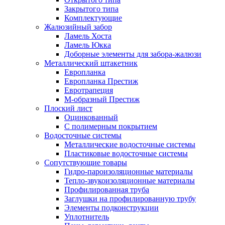
Закрытого типа
Комплектующие
Жалюзийный забор
Ламель Хоста
Ламель Юкка
Доборные элементы для забора-жалюзи
Металлический штакетник
Европланка
Европланка Престиж
Евротрапеция
М-образный Престиж
Плоский лист
Оцинкованный
С полимерным покрытием
Водосточные системы
Металлические водосточные системы
Пластиковые водосточные системы
Сопутствующие товары
Гидро-пароизоляционные материалы
Тепло-звукоизоляционные материалы
Профилированная труба
Заглушки на профилированную трубу
Элементы подконструкции
Уплотнитель