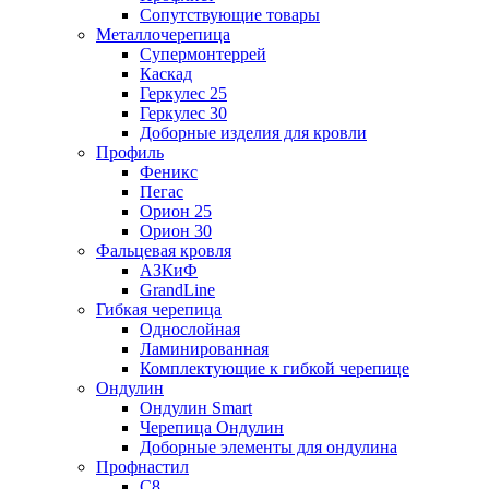
Сопутствующие товары
Металлочерепица
Супермонтеррей
Каскад
Геркулес 25
Геркулес 30
Доборные изделия для кровли
Профиль
Феникс
Пегас
Орион 25
Орион 30
Фальцевая кровля
АЗКиФ
GrandLine
Гибкая черепица
Однослойная
Ламинированная
Комплектующие к гибкой черепице
Ондулин
Ондулин Smart
Черепица Ондулин
Доборные элементы для ондулина
Профнастил
С8