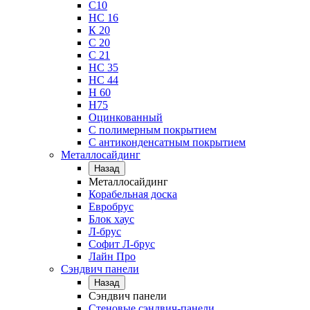
С10
НС 16
К 20
С 20
С 21
НС 35
НС 44
Н 60
Н75
Оцинкованный
С полимерным покрытием
С антиконденсатным покрытием
Металлосайдинг
Назад
Металлосайдинг
Корабельная доска
Евробрус
Блок хаус
Л-брус
Софит Л-брус
Лайн Про
Сэндвич панели
Назад
Сэндвич панели
Стеновые сэндвич-панели