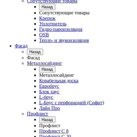
Сопутствующие товары
Назад
Сопутствующие товары
Крепеж
Уплотнитель
Гидро-пароизоляция
OSB
Тепло- и звукоизоляция
Фасад
Назад
Фасад
Металлосайдинг
Назад
Металлосайдинг
Корабельная доска
Евробрус
Блок хаус
L-брус
L-Брус с перфорацией (Софит)
Лайн Про
Профлист
Назад
Профлист
Профлист С 8
Профлист С 20