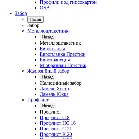
Профили под гипсокартон
OSB
Забор
Назад
Забор
Металлоштакетник
Назад
Металлоштакетник
Европланка
Европланка Престиж
Евротрапеция
М-образный Престиж
Жалюзийный забор
Назад
Жалюзийный забор
Ламель Хоста
Ламель Юкка
Профлист
Назад
Профлист
Профлист С 8
Профлист НС 16
Профлист C 21
Профлист К 20