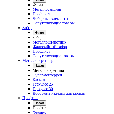
Фасад
Металлосайдинг
Профлист
Доборные элементы
Сопутствующие товары
Забор
Назад
Забор
Металлоштакетник
Жалюзийный забор
Профлист
Сопутствующие товары
Металлочерепица
Назад
Металлочерепица
Супермонтеррей
Каскад
Геркулес 25
Геркулес 30
Доборные изделия для кровли
Профиль
Назад
Профиль
Феникс