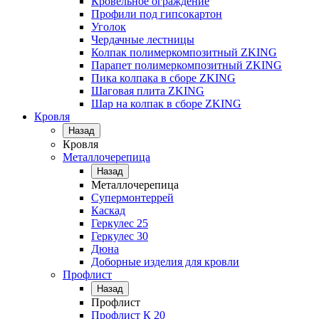
Кровельное ограждение
Профили под гипсокартон
Уголок
Чердачные лестницы
Колпак полимеркомпозитный ZKING
Парапет полимеркомпозитный ZKING
Пика колпака в сборе ZKING
Шаговая плита ZKING
Шар на колпак в сборе ZKING
Кровля
Назад
Кровля
Металлочерепица
Назад
Металлочерепица
Супермонтеррей
Каскад
Геркулес 25
Геркулес 30
Дюна
Доборные изделия для кровли
Профлист
Назад
Профлист
Профлист К 20