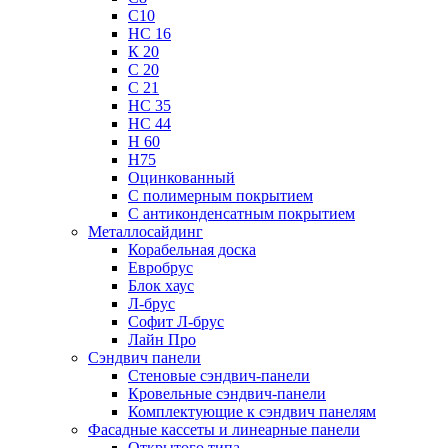
С10
НС 16
К 20
С 20
С 21
НС 35
НС 44
Н 60
Н75
Оцинкованный
С полимерным покрытием
С антиконденсатным покрытием
Металлосайдинг
Корабельная доска
Евробрус
Блок хаус
Л-брус
Софит Л-брус
Лайн Про
Сэндвич панели
Стеновые сэндвич-панели
Кровельные сэндвич-панели
Комплектующие к сэндвич панелям
Фасадные кассеты и линеарные панели
Открытого типа