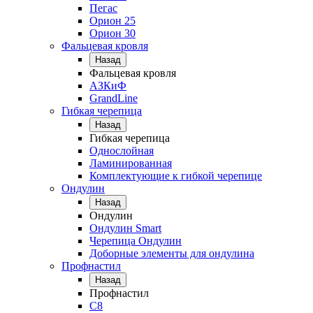
Пегас
Орион 25
Орион 30
Фальцевая кровля
Назад
Фальцевая кровля
АЗКиФ
GrandLine
Гибкая черепица
Назад
Гибкая черепица
Однослойная
Ламинированная
Комплектующие к гибкой черепице
Ондулин
Назад
Ондулин
Ондулин Smart
Черепица Ондулин
Доборные элементы для ондулина
Профнастил
Назад
Профнастил
С8