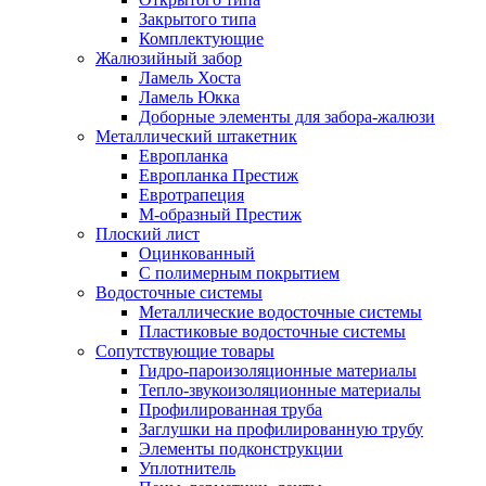
Закрытого типа
Комплектующие
Жалюзийный забор
Ламель Хоста
Ламель Юкка
Доборные элементы для забора-жалюзи
Металлический штакетник
Европланка
Европланка Престиж
Евротрапеция
М-образный Престиж
Плоский лист
Оцинкованный
С полимерным покрытием
Водосточные системы
Металлические водосточные системы
Пластиковые водосточные системы
Сопутствующие товары
Гидро-пароизоляционные материалы
Тепло-звукоизоляционные материалы
Профилированная труба
Заглушки на профилированную трубу
Элементы подконструкции
Уплотнитель