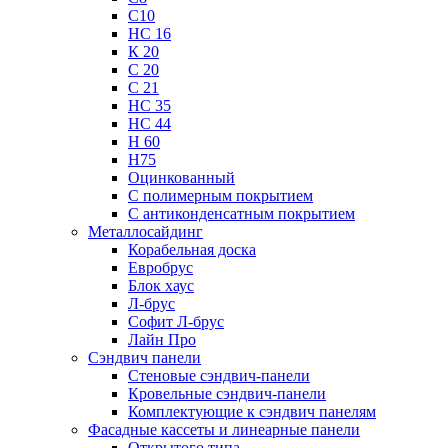
С10
НС 16
К 20
С 20
С 21
НС 35
НС 44
Н 60
Н75
Оцинкованный
С полимерным покрытием
С антиконденсатным покрытием
Металлосайдинг
Корабельная доска
Евробрус
Блок хаус
Л-брус
Софит Л-брус
Лайн Про
Сэндвич панели
Стеновые сэндвич-панели
Кровельные сэндвич-панели
Комплектующие к сэндвич панелям
Фасадные кассеты и линеарные панели
Открытого типа