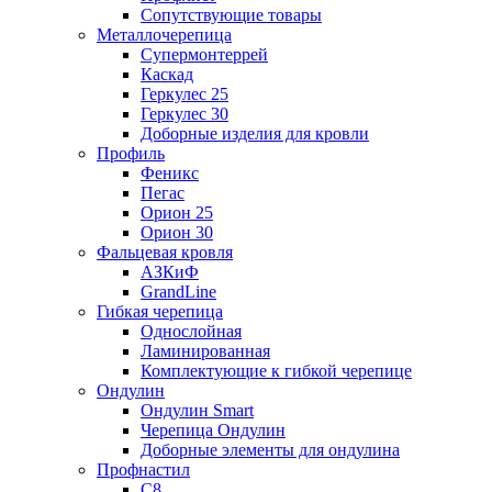
Сопутствующие товары
Металлочерепица
Супермонтеррей
Каскад
Геркулес 25
Геркулес 30
Доборные изделия для кровли
Профиль
Феникс
Пегас
Орион 25
Орион 30
Фальцевая кровля
АЗКиФ
GrandLine
Гибкая черепица
Однослойная
Ламинированная
Комплектующие к гибкой черепице
Ондулин
Ондулин Smart
Черепица Ондулин
Доборные элементы для ондулина
Профнастил
С8