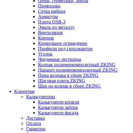
Пены, герметики, ленты
Проволока
Сетка рабица
Арматура
Плита OSB-3
Эмаль по металлу
Вентиляция
Крепеж
Кровельное ограждение
Профили под гипсокартон
Уголок
Чердачные лестницы
Колпак полимеркомпозитный ZKING
Парапет полимеркомпозитный ZKING
Пика колпака в сборе ZKING
Шаговая плита ZKING
Шар на колпак в сборе ZKING
Клиентам
Калькуляторы
Калькулятор кровли
Калькулятор забора
Калькулятор фасада
Доставка
Оплата
Гарантии