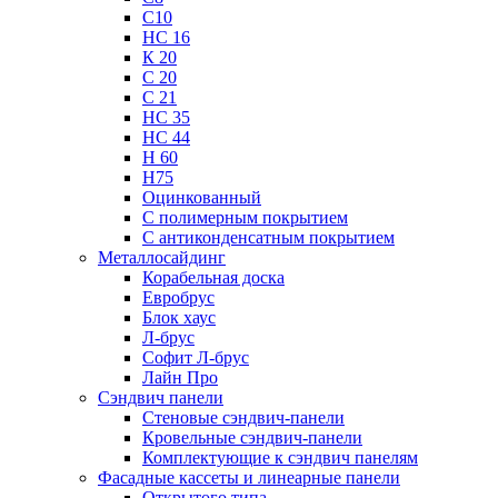
С10
НС 16
К 20
С 20
С 21
НС 35
НС 44
Н 60
Н75
Оцинкованный
С полимерным покрытием
С антиконденсатным покрытием
Металлосайдинг
Корабельная доска
Евробрус
Блок хаус
Л-брус
Софит Л-брус
Лайн Про
Сэндвич панели
Стеновые сэндвич-панели
Кровельные сэндвич-панели
Комплектующие к сэндвич панелям
Фасадные кассеты и линеарные панели
Открытого типа