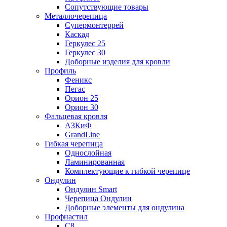
Сопутствующие товары
Металлочерепица
Супермонтеррей
Каскад
Геркулес 25
Геркулес 30
Доборные изделия для кровли
Профиль
Феникс
Пегас
Орион 25
Орион 30
Фальцевая кровля
АЗКиФ
GrandLine
Гибкая черепица
Однослойная
Ламинированная
Комплектующие к гибкой черепице
Ондулин
Ондулин Smart
Черепица Ондулин
Доборные элементы для ондулина
Профнастил
С8