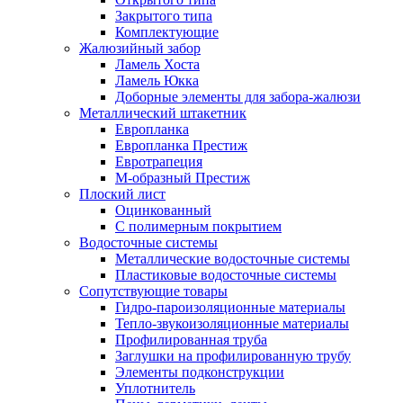
Закрытого типа
Комплектующие
Жалюзийный забор
Ламель Хоста
Ламель Юкка
Доборные элементы для забора-жалюзи
Металлический штакетник
Европланка
Европланка Престиж
Евротрапеция
М-образный Престиж
Плоский лист
Оцинкованный
С полимерным покрытием
Водосточные системы
Металлические водосточные системы
Пластиковые водосточные системы
Сопутствующие товары
Гидро-пароизоляционные материалы
Тепло-звукоизоляционные материалы
Профилированная труба
Заглушки на профилированную трубу
Элементы подконструкции
Уплотнитель