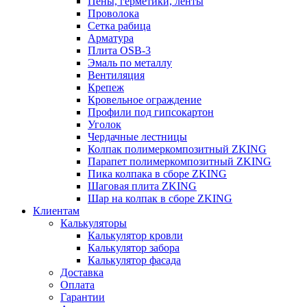
Пены, герметики, ленты
Проволока
Сетка рабица
Арматура
Плита OSB-3
Эмаль по металлу
Вентиляция
Крепеж
Кровельное ограждение
Профили под гипсокартон
Уголок
Чердачные лестницы
Колпак полимеркомпозитный ZKING
Парапет полимеркомпозитный ZKING
Пика колпака в сборе ZKING
Шаговая плита ZKING
Шар на колпак в сборе ZKING
Клиентам
Калькуляторы
Калькулятор кровли
Калькулятор забора
Калькулятор фасада
Доставка
Оплата
Гарантии