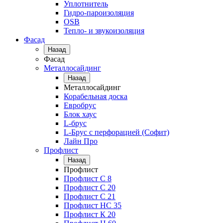
Уплотнитель
Гидро-пароизоляция
OSB
Тепло- и звукоизоляция
Фасад
Назад
Фасад
Металлосайдинг
Назад
Металлосайдинг
Корабельная доска
Евробрус
Блок хаус
L-брус
L-Брус с перфорацией (Софит)
Лайн Про
Профлист
Назад
Профлист
Профлист С 8
Профлист С 20
Профлист C 21
Профлист НС 35
Профлист К 20