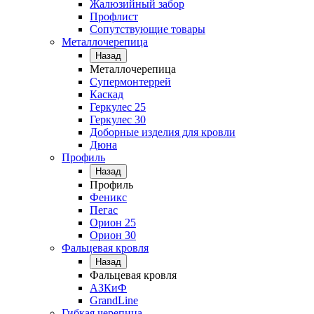
Жалюзийный забор
Профлист
Сопутствующие товары
Металлочерепица
Назад
Металлочерепица
Супермонтеррей
Каскад
Геркулес 25
Геркулес 30
Доборные изделия для кровли
Дюна
Профиль
Назад
Профиль
Феникс
Пегас
Орион 25
Орион 30
Фальцевая кровля
Назад
Фальцевая кровля
АЗКиФ
GrandLine
Гибкая черепица