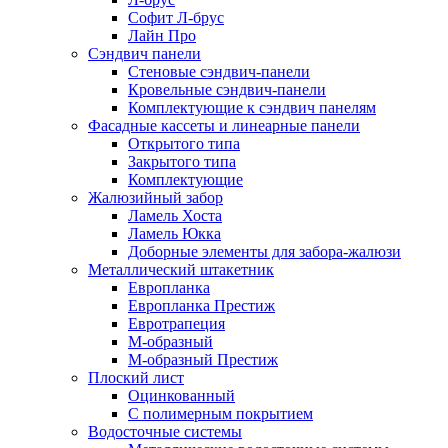
Софит Л-брус
Лайн Про
Сэндвич панели
Стеновые сэндвич-панели
Кровельные сэндвич-панели
Комплектующие к сэндвич панелям
Фасадные кассеты и линеарные панели
Открытого типа
Закрытого типа
Комплектующие
Жалюзийный забор
Ламель Хоста
Ламель Юкка
Доборные элементы для забора-жалюзи
Металлический штакетник
Европланка
Европланка Престиж
Евротрапеция
М-образный
М-образный Престиж
Плоский лист
Оцинкованный
С полимерным покрытием
Водосточные системы