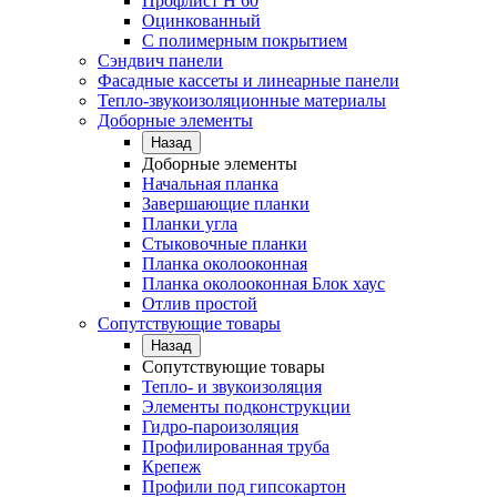
Профлист Н 60
Оцинкованный
С полимерным покрытием
Сэндвич панели
Фасадные кассеты и линеарные панели
Тепло-звукоизоляционные материалы
Доборные элементы
Назад
Доборные элементы
Начальная планка
Завершающие планки
Планки угла
Стыковочные планки
Планка околооконная
Планка околооконная Блок хаус
Отлив простой
Сопутствующие товары
Назад
Сопутствующие товары
Тепло- и звукоизоляция
Элементы подконструкции
Гидро-пароизоляция
Профилированная труба
Крепеж
Профили под гипсокартон