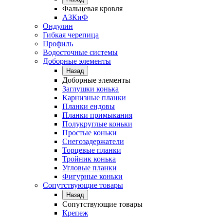
Фальцевая кровля
АЗКиФ
Ондулин
Гибкая черепица
Профиль
Водосточные системы
Доборные элементы
Назад
Доборные элементы
Заглушки конька
Карнизные планки
Планки ендовы
Планки примыкания
Полукруглые коньки
Простые коньки
Снегозадержатели
Торцевые планки
Тройник конька
Угловые планки
Фигурные коньки
Сопутствующие товары
Назад
Сопутствующие товары
Крепеж