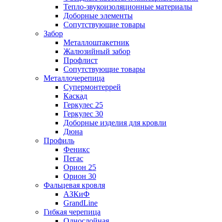
Тепло-звукоизоляционные материалы
Доборные элементы
Сопутствующие товары
Забор
Металлоштакетник
Жалюзийный забор
Профлист
Сопутствующие товары
Металлочерепица
Супермонтеррей
Каскад
Геркулес 25
Геркулес 30
Доборные изделия для кровли
Дюна
Профиль
Феникс
Пегас
Орион 25
Орион 30
Фальцевая кровля
АЗКиФ
GrandLine
Гибкая черепица
Однослойная