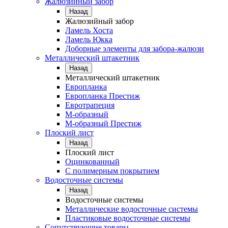
Жалюзийный забор
Назад
Жалюзийный забор
Ламель Хоста
Ламель Юкка
Доборные элементы для забора-жалюзи
Металлический штакетник
Назад
Металлический штакетник
Европланка
Европланка Престиж
Евротрапеция
М-образный
М-образный Престиж
Плоский лист
Назад
Плоский лист
Оцинкованный
С полимерным покрытием
Водосточные системы
Назад
Водосточные системы
Металлические водосточные системы
Пластиковые водосточные системы
Сопутствующие товары