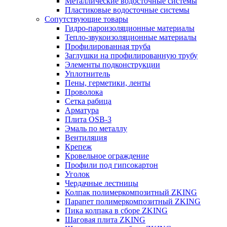
Металлические водосточные системы
Пластиковые водосточные системы
Сопутствующие товары
Гидро-пароизоляционные материалы
Тепло-звукоизоляционные материалы
Профилированная труба
Заглушки на профилированную трубу
Элементы подконструкции
Уплотнитель
Пены, герметики, ленты
Проволока
Сетка рабица
Арматура
Плита OSB-3
Эмаль по металлу
Вентиляция
Крепеж
Кровельное ограждение
Профили под гипсокартон
Уголок
Чердачные лестницы
Колпак полимеркомпозитный ZKING
Парапет полимеркомпозитный ZKING
Пика колпака в сборе ZKING
Шаговая плита ZKING