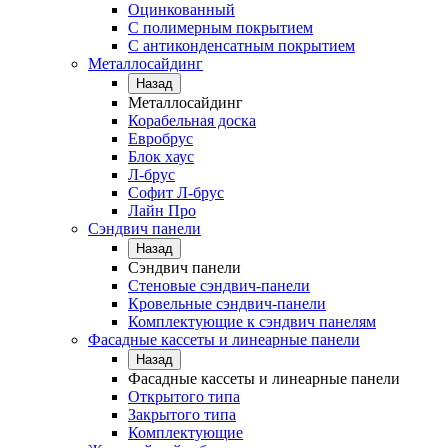
Оцинкованный
С полимерным покрытием
С антиконденсатным покрытием
Металлосайдинг
Назад
Металлосайдинг
Корабельная доска
Евробрус
Блок хаус
Л-брус
Софит Л-брус
Лайн Про
Сэндвич панели
Назад
Сэндвич панели
Стеновые сэндвич-панели
Кровельные сэндвич-панели
Комплектующие к сэндвич панелям
Фасадные кассеты и линеарные панели
Назад
Фасадные кассеты и линеарные панели
Открытого типа
Закрытого типа
Комплектующие