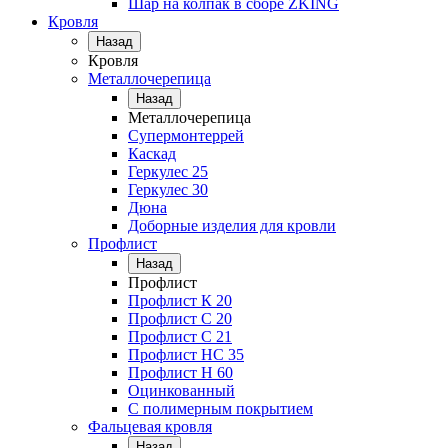
Шар на колпак в сборе ZKING
Кровля
Назад
Кровля
Металлочерепица
Назад
Металлочерепица
Супермонтеррей
Каскад
Геркулес 25
Геркулес 30
Дюна
Доборные изделия для кровли
Профлист
Назад
Профлист
Профлист К 20
Профлист С 20
Профлист C 21
Профлист НС 35
Профлист Н 60
Оцинкованный
С полимерным покрытием
Фальцевая кровля
Назад