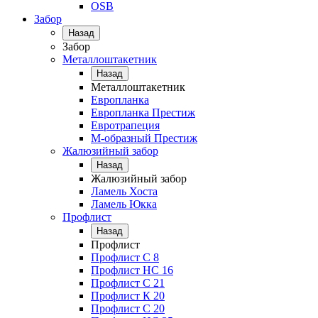
OSB
Забор
Назад
Забор
Металлоштакетник
Назад
Металлоштакетник
Европланка
Европланка Престиж
Евротрапеция
М-образный Престиж
Жалюзийный забор
Назад
Жалюзийный забор
Ламель Хоста
Ламель Юкка
Профлист
Назад
Профлист
Профлист С 8
Профлист НС 16
Профлист C 21
Профлист К 20
Профлист С 20