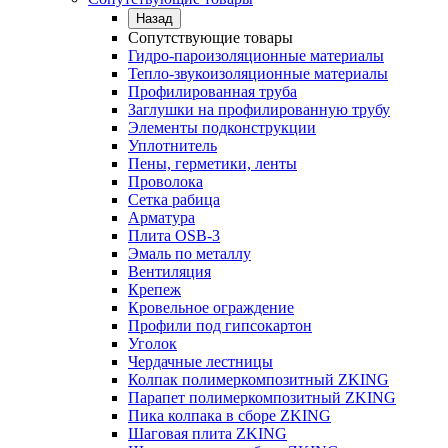
Назад
Сопутствующие товары
Гидро-пароизоляционные материалы
Тепло-звукоизоляционные материалы
Профилированная труба
Заглушки на профилированную трубу
Элементы подконструкции
Уплотнитель
Пены, герметики, ленты
Проволока
Сетка рабица
Арматура
Плита OSB-3
Эмаль по металлу
Вентиляция
Крепеж
Кровельное ограждение
Профили под гипсокартон
Уголок
Чердачные лестницы
Колпак полимеркомпозитный ZKING
Парапет полимеркомпозитный ZKING
Пика колпака в сборе ZKING
Шаговая плита ZKING