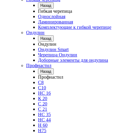
Назад
Гибкая черепица
Однослойная
Ламинированная
Комплектующие к гибкой черепице
Ондулин
Назад
Ондулин
Ондулин Smart
Черепица Ондулин
Доборные элементы для ондулина
Профнастил
Назад
Профнастил
С8
С10
НС 16
К 20
С 20
С 21
НС 35
НС 44
Н 60
Н75