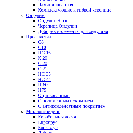
Ламинированная
Комплектующие к гибкой черепице
Ондулин
Ондулин Smart
Черепица Ондулин
Доборные элементы для ондулина
Профнастил
С8
С10
НС 16
К 20
С 20
С 21
НС 35
НС 44
Н 60
Н75
Оцинкованный
С полимерным покрытием
С антиконденсатным покрытием
Металлосайдинг
Корабельная доска
Евробрус
Блок хаус
Л-брус