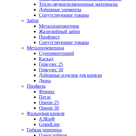
Тепло-звукоизоляционные материалы
Доборные элементы
Сопутствующие товары
Забор
Металлоштакетник
Жалюзийный забор
Профлист
Сопутствующие товары
Металлочерепица
Супермонтеррей
Каскад
Геркулес 25
Геркулес 30
Доборные изделия для кровли
Дюна
Профиль
Феникс
Пегас
Орион 25
Орион 30
Фальцевая кровля
АЗКиФ
GrandLine
Гибкая черепица
Однослойная