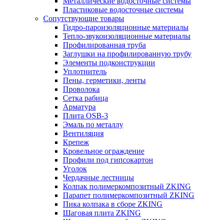
Металлические водосточные системы
Пластиковые водосточные системы
Сопутствующие товары
Гидро-пароизоляционные материалы
Тепло-звукоизоляционные материалы
Профилированная труба
Заглушки на профилированную трубу
Элементы подконструкции
Уплотнитель
Пены, герметики, ленты
Проволока
Сетка рабица
Арматура
Плита OSB-3
Эмаль по металлу
Вентиляция
Крепеж
Кровельное ограждение
Профили под гипсокартон
Уголок
Чердачные лестницы
Колпак полимеркомпозитный ZKING
Парапет полимеркомпозитный ZKING
Пика колпака в сборе ZKING
Шаговая плита ZKING