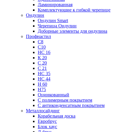
Ламинированная
Комплектующие к гибкой черепице
Ондулин
Ондулин Smart
Черепица Ондулин
Доборные элементы для ондулина
Профнастил
С8
С10
НС 16
К 20
С 20
С 21
НС 35
НС 44
Н 60
Н75
Оцинкованный
С полимерным покрытием
С антиконденсатным покрытием
Металлосайдинг
Корабельная доска
Евробрус
Блок хаус
Л-брус