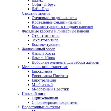
Софит Л-брус
Лайн Про
Сэндвич панели
Стеновые сэндвич-панели
Кровельные сэндвич-панели
Комплектующие к сэндвич панелям
Фасадные кассеты и линеарные панели
Открытого типа
Закрытого типа
Комплектующие
Жалюзийный забор
Ламель Хоста
Ламель Юкка
Доборные элементы для забора-жалюзи
Металлический штакетник
Европланка
Европланка Престиж
Евротрапеция
М-образный
М-образный Престиж
Плоский лист
Оцинкованный
С полимерным покрытием
Водосточные системы