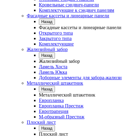
Кровельные сэндвич-панели
Комплектующие к сэндвич панелям
Фасадные кассеты и линеарные панели
Назад
Фасадные кассеты и линеарные панели
Открытого типа
Закрытого типа
Комплектующие
Жалюзийный забор
Назад
Жалюзийный забор
Ламель Хоста
Ламель Юкка
Доборные элементы для забора-жалюзи
Металлический штакетник
Назад
Металлический штакетник
Европланка
Европланка Престиж
Евротрапеция
М-образный Престиж
Плоский лист
Назад
Плоский лист