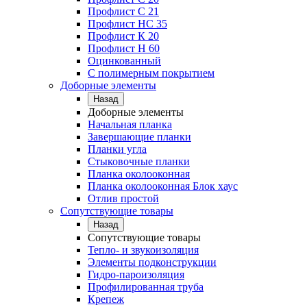
Профлист C 21
Профлист НС 35
Профлист К 20
Профлист Н 60
Оцинкованный
С полимерным покрытием
Доборные элементы
Назад
Доборные элементы
Начальная планка
Завершающие планки
Планки угла
Стыковочные планки
Планка околооконная
Планка околооконная Блок хаус
Отлив простой
Сопутствующие товары
Назад
Сопутствующие товары
Тепло- и звукоизоляция
Элементы подконструкции
Гидро-пароизоляция
Профилированная труба
Крепеж