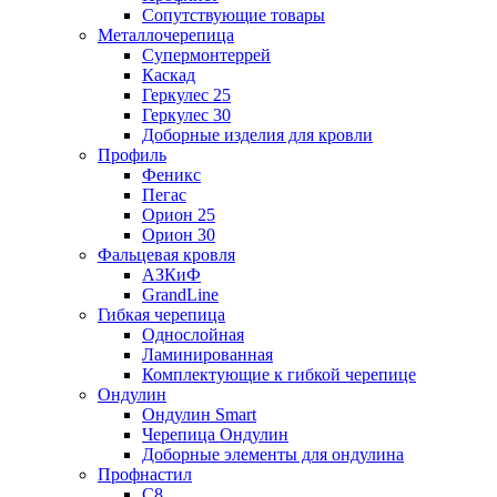
Сопутствующие товары
Металлочерепица
Супермонтеррей
Каскад
Геркулес 25
Геркулес 30
Доборные изделия для кровли
Профиль
Феникс
Пегас
Орион 25
Орион 30
Фальцевая кровля
АЗКиФ
GrandLine
Гибкая черепица
Однослойная
Ламинированная
Комплектующие к гибкой черепице
Ондулин
Ондулин Smart
Черепица Ондулин
Доборные элементы для ондулина
Профнастил
С8