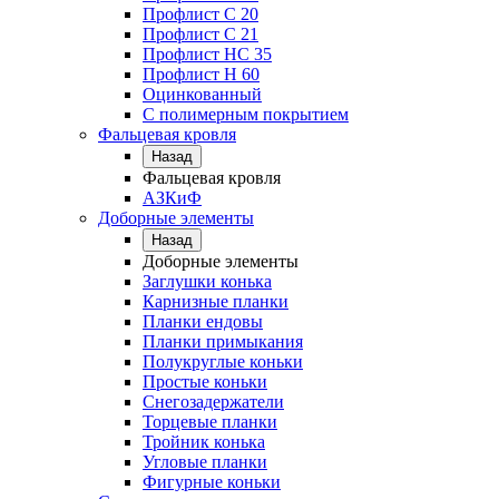
Профлист С 20
Профлист C 21
Профлист НС 35
Профлист Н 60
Оцинкованный
С полимерным покрытием
Фальцевая кровля
Назад
Фальцевая кровля
АЗКиФ
Доборные элементы
Назад
Доборные элементы
Заглушки конька
Карнизные планки
Планки ендовы
Планки примыкания
Полукруглые коньки
Простые коньки
Снегозадержатели
Торцевые планки
Тройник конька
Угловые планки
Фигурные коньки