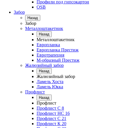
Профили под гипсокартон
OSB
Забор
Назад
Забор
Металлоштакетник
Назад
Металлоштакетник
Европланка
Европланка Престиж
Евротрапеция
М-образный Престиж
Жалюзийный забор
Назад
Жалюзийный забор
Ламель Хоста
Ламель Юкка
Профлист
Назад
Профлист
Профлист С 8
Профлист НС 16
Профлист C 21
Профлист К 20