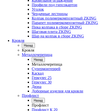
Кровельное ограждение
Профили под гипсокартон
Уголок
Чердачные лестницы
Колпак полимеркомпозитный ZKING
Парапет полимеркомпозитный ZKING
Пика колпака в сборе ZKING
Шаговая плита ZKING
Шар на колпак в сборе ZKING
Кровля
Назад
Кровля
Металлочерепица
Назад
Металлочерепица
Супермонтеррей
Каскад
Геркулес 25
Геркулес 30
Дюна
Доборные изделия для кровли
Профлист
Назад
Профлист
Профлист К 20