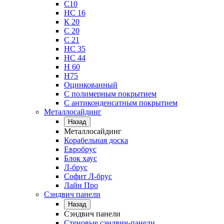
С10
НС 16
К 20
С 20
С 21
НС 35
НС 44
Н 60
Н75
Оцинкованный
С полимерным покрытием
С антиконденсатным покрытием
Металлосайдинг
Назад
Металлосайдинг
Корабельная доска
Евробрус
Блок хаус
Л-брус
Софит Л-брус
Лайн Про
Сэндвич панели
Назад
Сэндвич панели
Стеновые сэндвич-панели