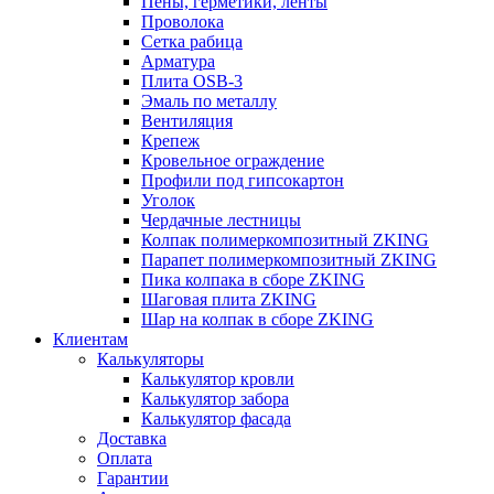
Пены, герметики, ленты
Проволока
Сетка рабица
Арматура
Плита OSB-3
Эмаль по металлу
Вентиляция
Крепеж
Кровельное ограждение
Профили под гипсокартон
Уголок
Чердачные лестницы
Колпак полимеркомпозитный ZKING
Парапет полимеркомпозитный ZKING
Пика колпака в сборе ZKING
Шаговая плита ZKING
Шар на колпак в сборе ZKING
Клиентам
Калькуляторы
Калькулятор кровли
Калькулятор забора
Калькулятор фасада
Доставка
Оплата
Гарантии