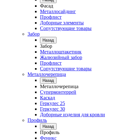
Фасад
Металлосайдинг
Профлист
Доборные элементы
Сопутствующие товары
Забор
Назад
Забор
Металлоштакетник
Жалюзийный забор
Профлист
Сопутствующие товары
Металлочерепица
Назад
Металлочерепица
Супермонтеррей
Каскад
Геркулес 25
Геркулес 30
Доборные изделия для кровли
Профиль
Назад
Профиль
Феникс