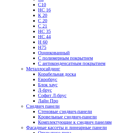
С10
НС 16
К 20
С 20
С 21
НС 35
НС 44
Н 60
Н75
Оцинкованный
С полимерным покрытием
С антиконденсатным покрытием
Металлосайдинг
Корабельная доска
Евробрус
Блок хаус
Л-брус
Софит Л-брус
Лайн Про
Сэндвич панели
Стеновые сэндвич-панели
Кровельные сэндвич-панели
Комплектующие к сэндвич панелям
Фасадные кассеты и линеарные панели
Открытого типа