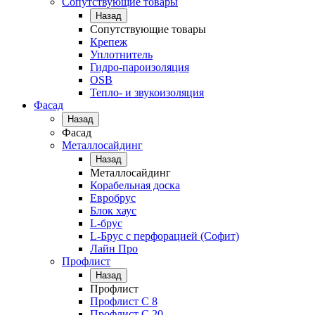
Сопутствующие товары
Назад
Сопутствующие товары
Крепеж
Уплотнитель
Гидро-пароизоляция
OSB
Тепло- и звукоизоляция
Фасад
Назад
Фасад
Металлосайдинг
Назад
Металлосайдинг
Корабельная доска
Евробрус
Блок хаус
L-брус
L-Брус с перфорацией (Софит)
Лайн Про
Профлист
Назад
Профлист
Профлист С 8
Профлист С 20