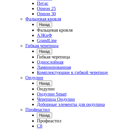
Пегас
Орион 25
Орион 30
Фальцевая кровля
Назад
Фальцевая кровля
АЗКиФ
GrandLine
Гибкая черепица
Назад
Гибкая черепица
Однослойная
Ламинированная
Комплектующие к гибкой черепице
Ондулин
Назад
Ондулин
Ондулин Smart
Черепица Ондулин
Доборные элементы для ондулина
Профнастил
Назад
Профнастил
С8