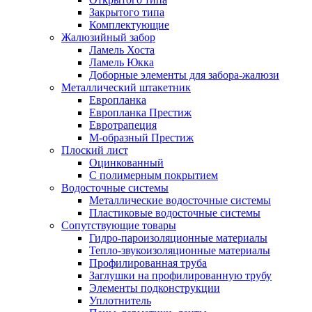
Закрытого типа
Комплектующие
Жалюзийный забор
Ламель Хоста
Ламель Юкка
Доборные элементы для забора-жалюзи
Металлический штакетник
Европланка
Европланка Престиж
Евротрапеция
М-образный Престиж
Плоский лист
Оцинкованный
С полимерным покрытием
Водосточные системы
Металлические водосточные системы
Пластиковые водосточные системы
Сопутствующие товары
Гидро-пароизоляционные материалы
Тепло-звукоизоляционные материалы
Профилированная труба
Заглушки на профилированную трубу
Элементы подконструкции
Уплотнитель