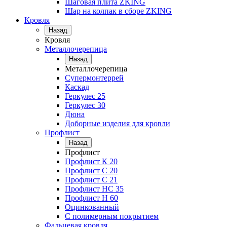
Шаговая плита ZKING
Шар на колпак в сборе ZKING
Кровля
Назад
Кровля
Металлочерепица
Назад
Металлочерепица
Супермонтеррей
Каскад
Геркулес 25
Геркулес 30
Дюна
Доборные изделия для кровли
Профлист
Назад
Профлист
Профлист К 20
Профлист С 20
Профлист C 21
Профлист НС 35
Профлист Н 60
Оцинкованный
С полимерным покрытием
Фальцевая кровля