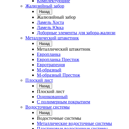
Комплектующие
Жалюзийный забор
Назад
Жалюзийный забор
Ламель Хоста
Ламель Юкка
Доборные элементы для забора-жалюзи
Металлический штакетник
Назад
Металлический штакетник
Европланка
Европланка Престиж
Евротрапеция
М-образный
М-образный Престиж
Плоский лист
Назад
Плоский лист
Оцинкованный
С полимерным покрытием
Водосточные системы
Назад
Водосточные системы
Металлические водосточные системы
Пластиковые водосточные системы