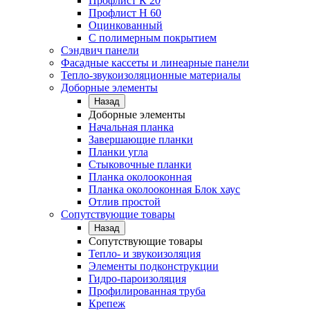
Профлист К 20
Профлист Н 60
Оцинкованный
С полимерным покрытием
Сэндвич панели
Фасадные кассеты и линеарные панели
Тепло-звукоизоляционные материалы
Доборные элементы
Назад
Доборные элементы
Начальная планка
Завершающие планки
Планки угла
Стыковочные планки
Планка околооконная
Планка околооконная Блок хаус
Отлив простой
Сопутствующие товары
Назад
Сопутствующие товары
Тепло- и звукоизоляция
Элементы подконструкции
Гидро-пароизоляция
Профилированная труба
Крепеж