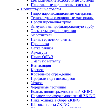
Металлические водосточные системы
Пластиковые водосточные системы
Сопутствующие товары
Гидро-пароизоляционные материалы
Тепло-звукоизоляционные материалы
Профилированная труба
Заглушки на профилированную трубу
Элементы подконструкции
Уплотнитель
Пены, герметики, ленты
Проволока
Сетка рабица
Арматура
Плита OSB-3
Эмаль по металлу
Вентиляция
Крепеж
Кровельное ограждение
Профили под гипсокартон
Уголок
Чердачные лестницы
Колпак полимеркомпозитный ZKING
Парапет полимеркомпозитный ZKING
Пика колпака в сборе ZKING
Шаговая плита ZKING