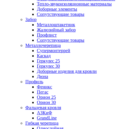
Тепло-звукоизоляционные материалы
Доборные элементы
Сопутствующие товары
Забор
Металлоштакетник
Жалюзийный забор
Профлист
Сопутствующие товары
Металлочерепица
Супермонтеррей
Каскад
Геркулес 25
Геркулес 30
Доборные изделия для кровли
Дюна
Профиль
Феникс
Пегас
Орион 25
Орион 30
Фальцевая кровля
АЗКиФ
GrandLine
Гибкая черепица
Однослойная