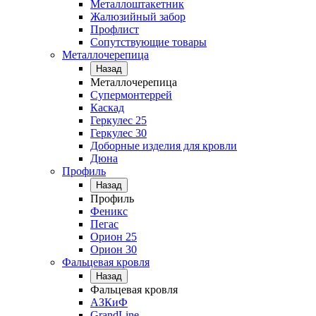
Металлоштакетник
Жалюзийный забор
Профлист
Сопутствующие товары
Металлочерепица
Назад
Металлочерепица
Супермонтеррей
Каскад
Геркулес 25
Геркулес 30
Доборные изделия для кровли
Дюна
Профиль
Назад
Профиль
Феникс
Пегас
Орион 25
Орион 30
Фальцевая кровля
Назад
Фальцевая кровля
АЗКиФ
GrandLine