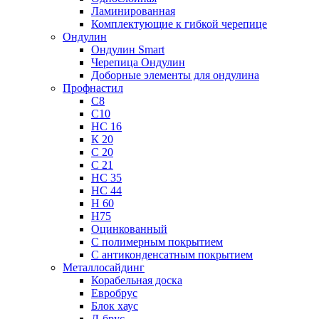
Ламинированная
Комплектующие к гибкой черепице
Ондулин
Ондулин Smart
Черепица Ондулин
Доборные элементы для ондулина
Профнастил
С8
С10
НС 16
К 20
С 20
С 21
НС 35
НС 44
Н 60
Н75
Оцинкованный
С полимерным покрытием
С антиконденсатным покрытием
Металлосайдинг
Корабельная доска
Евробрус
Блок хаус
Л-брус