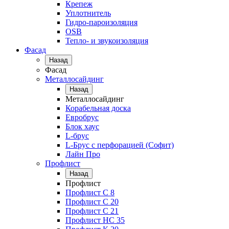
Крепеж
Уплотнитель
Гидро-пароизоляция
OSB
Тепло- и звукоизоляция
Фасад
Назад
Фасад
Металлосайдинг
Назад
Металлосайдинг
Корабельная доска
Евробрус
Блок хаус
L-брус
L-Брус с перфорацией (Софит)
Лайн Про
Профлист
Назад
Профлист
Профлист С 8
Профлист С 20
Профлист C 21
Профлист НС 35