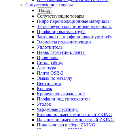
Сопутствующие товары
Назад
Сопутствующие товары
Гидро-пароизоляционные материалы
Тепло-звукоизоляционные материалы
Профилированная труба
Заглушки на профилированную трубу
Элементы подконструкции
Уплотнитель
Пены, герметики, ленты
Проволока
Сетка рабица
Арматура
Плита OSB-3
Эмаль по металлу
Вентиляция
Крепеж
Кровельное ограждение
Профили под гипсокартон
Уголок
Чердачные лестницы
Колпак полимеркомпозитный ZKING
Парапет полимеркомпозитный ZKING
Пика колпака в сборе ZKING