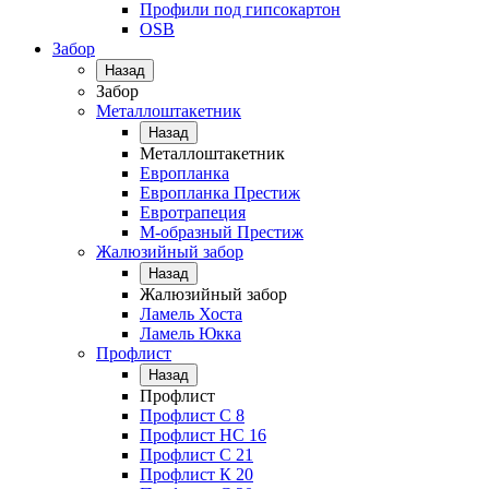
Профили под гипсокартон
OSB
Забор
Назад
Забор
Металлоштакетник
Назад
Металлоштакетник
Европланка
Европланка Престиж
Евротрапеция
М-образный Престиж
Жалюзийный забор
Назад
Жалюзийный забор
Ламель Хоста
Ламель Юкка
Профлист
Назад
Профлист
Профлист С 8
Профлист НС 16
Профлист C 21
Профлист К 20