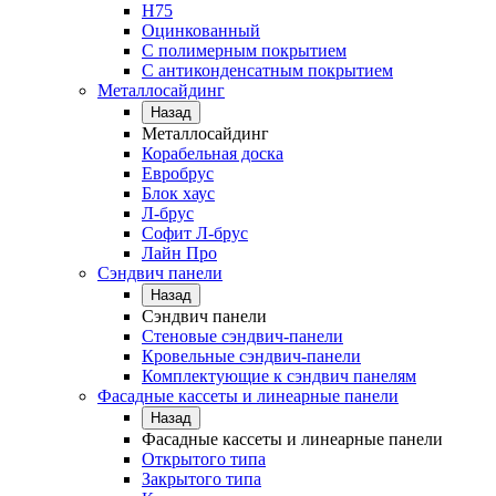
Н75
Оцинкованный
С полимерным покрытием
С антиконденсатным покрытием
Металлосайдинг
Назад
Металлосайдинг
Корабельная доска
Евробрус
Блок хаус
Л-брус
Софит Л-брус
Лайн Про
Сэндвич панели
Назад
Сэндвич панели
Стеновые сэндвич-панели
Кровельные сэндвич-панели
Комплектующие к сэндвич панелям
Фасадные кассеты и линеарные панели
Назад
Фасадные кассеты и линеарные панели
Открытого типа
Закрытого типа