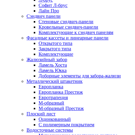
Софит Л-брус
Лайн Про
Сэндвич панели
Стеновые сэндвич-панели
Кровельные сэндвич-панели
Комплектующие к сэндвич панелям
Фасадные кассеты и линеарные панели
Открытого типа
Закрытого типа
Комплектующие
Жалюзийный забор
Ламель Хоста
Ламель Юкка
Доборные элементы для забора-жалюзи
Металлический штакетник
Европланка
Европланка Престиж
Евротрапеция
М-образный
М-образный Престиж
Плоский лист
Оцинкованный
С полимерным покрытием
Водосточные системы