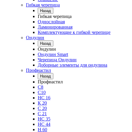
Гибкая черепица
Назад
Гибкая черепица
Однослойная
Ламинированная
Комплектующие к гибкой черепице
Ондулин
Назад
Ондулин
Ондулин Smart
Черепица Ондулин
Доборные элементы для ондулина
Профнастил
Назад
Профнастил
С8
С10
НС 16
К 20
С 20
С 21
НС 35
НС 44
Н 60