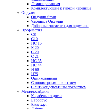
Ламинированная
Комплектующие к гибкой черепице
Ондулин
Ондулин Smart
Черепица Ондулин
Доборные элементы для ондулина
Профнастил
С8
С10
НС 16
К 20
С 20
С 21
НС 35
НС 44
Н 60
Н75
Оцинкованный
С полимерным покрытием
С антиконденсатным покрытием
Металлосайдинг
Корабельная доска
Евробрус
Блок хаус
Л-брус