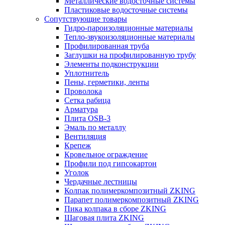
Металлические водосточные системы
Пластиковые водосточные системы
Сопутствующие товары
Гидро-пароизоляционные материалы
Тепло-звукоизоляционные материалы
Профилированная труба
Заглушки на профилированную трубу
Элементы подконструкции
Уплотнитель
Пены, герметики, ленты
Проволока
Сетка рабица
Арматура
Плита OSB-3
Эмаль по металлу
Вентиляция
Крепеж
Кровельное ограждение
Профили под гипсокартон
Уголок
Чердачные лестницы
Колпак полимеркомпозитный ZKING
Парапет полимеркомпозитный ZKING
Пика колпака в сборе ZKING
Шаговая плита ZKING