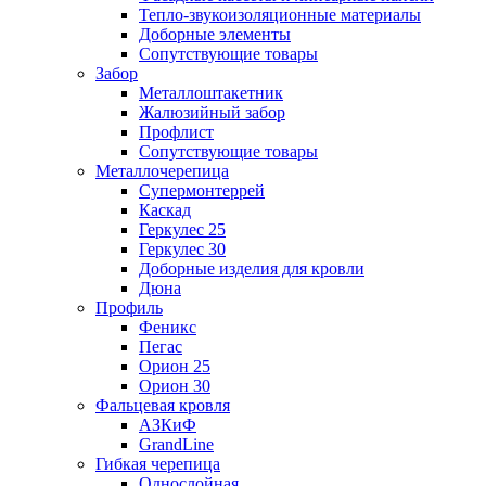
Тепло-звукоизоляционные материалы
Доборные элементы
Сопутствующие товары
Забор
Металлоштакетник
Жалюзийный забор
Профлист
Сопутствующие товары
Металлочерепица
Супермонтеррей
Каскад
Геркулес 25
Геркулес 30
Доборные изделия для кровли
Дюна
Профиль
Феникс
Пегас
Орион 25
Орион 30
Фальцевая кровля
АЗКиФ
GrandLine
Гибкая черепица
Однослойная