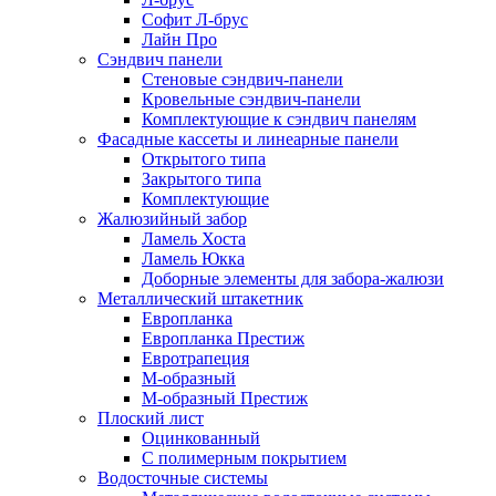
Софит Л-брус
Лайн Про
Сэндвич панели
Стеновые сэндвич-панели
Кровельные сэндвич-панели
Комплектующие к сэндвич панелям
Фасадные кассеты и линеарные панели
Открытого типа
Закрытого типа
Комплектующие
Жалюзийный забор
Ламель Хоста
Ламель Юкка
Доборные элементы для забора-жалюзи
Металлический штакетник
Европланка
Европланка Престиж
Евротрапеция
М-образный
М-образный Престиж
Плоский лист
Оцинкованный
С полимерным покрытием
Водосточные системы