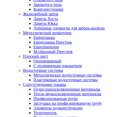
Закрытого типа
Комплектующие
Жалюзийный забор
Ламель Хоста
Ламель Юкка
Доборные элементы для забора-жалюзи
Металлический штакетник
Европланка
Европланка Престиж
Евротрапеция
М-образный Престиж
Плоский лист
Оцинкованный
С полимерным покрытием
Водосточные системы
Металлические водосточные системы
Пластиковые водосточные системы
Сопутствующие товары
Гидро-пароизоляционные материалы
Тепло-звукоизоляционные материалы
Профилированная труба
Заглушки на профилированную трубу
Элементы подконструкции
Уплотнитель