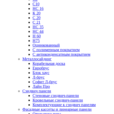
С10
НС 16
К 20
С 20
С 21
НС 35
НС 44
Н 60
Н75
Оцинкованный
С полимерным покрытием
С антиконденсатным покрытием
Металлосайдинг
Корабельная доска
Евробрус
Блок хаус
Л-брус
Софит Л-брус
Лайн Про
Сэндвич панели
Стеновые сэндвич-панели
Кровельные сэндвич-панели
Комплектующие к сэндвич панелям
Фасадные кассеты и линеарные панели
Открытого типа