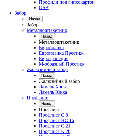
Профили под гипсокартон
OSB
Забор
Назад
Забор
Металлоштакетник
Назад
Металлоштакетник
Европланка
Европланка Престиж
Евротрапеция
М-образный Престиж
Жалюзийный забор
Назад
Жалюзийный забор
Ламель Хоста
Ламель Юкка
Профлист
Назад
Профлист
Профлист С 8
Профлист НС 16
Профлист C 21
Профлист К 20