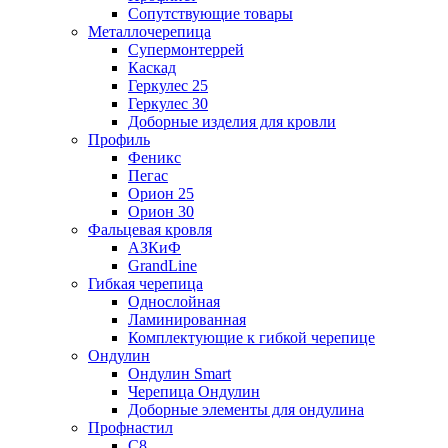
Сопутствующие товары
Металлочерепица
Супермонтеррей
Каскад
Геркулес 25
Геркулес 30
Доборные изделия для кровли
Профиль
Феникс
Пегас
Орион 25
Орион 30
Фальцевая кровля
АЗКиФ
GrandLine
Гибкая черепица
Однослойная
Ламинированная
Комплектующие к гибкой черепице
Ондулин
Ондулин Smart
Черепица Ондулин
Доборные элементы для ондулина
Профнастил
С8