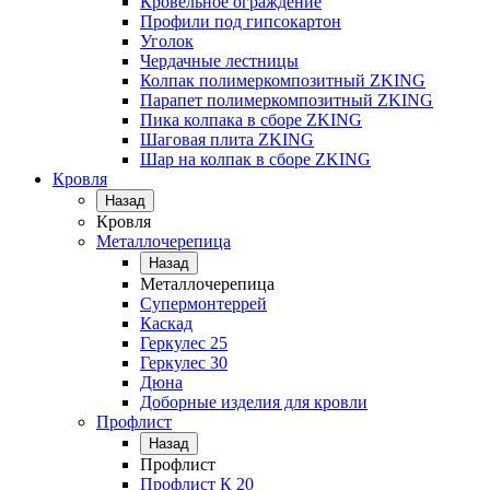
Кровельное ограждение
Профили под гипсокартон
Уголок
Чердачные лестницы
Колпак полимеркомпозитный ZKING
Парапет полимеркомпозитный ZKING
Пика колпака в сборе ZKING
Шаговая плита ZKING
Шар на колпак в сборе ZKING
Кровля
Назад
Кровля
Металлочерепица
Назад
Металлочерепица
Супермонтеррей
Каскад
Геркулес 25
Геркулес 30
Дюна
Доборные изделия для кровли
Профлист
Назад
Профлист
Профлист К 20