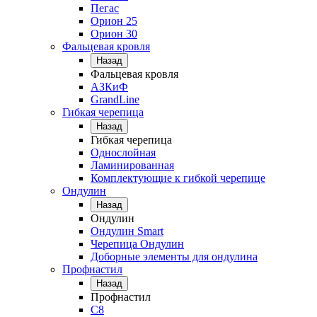
Пегас
Орион 25
Орион 30
Фальцевая кровля
Назад
Фальцевая кровля
АЗКиФ
GrandLine
Гибкая черепица
Назад
Гибкая черепица
Однослойная
Ламинированная
Комплектующие к гибкой черепице
Ондулин
Назад
Ондулин
Ондулин Smart
Черепица Ондулин
Доборные элементы для ондулина
Профнастил
Назад
Профнастил
С8