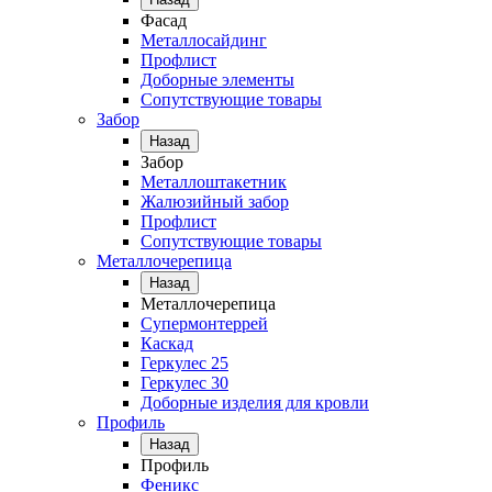
Фасад
Металлосайдинг
Профлист
Доборные элементы
Сопутствующие товары
Забор
Назад
Забор
Металлоштакетник
Жалюзийный забор
Профлист
Сопутствующие товары
Металлочерепица
Назад
Металлочерепица
Супермонтеррей
Каскад
Геркулес 25
Геркулес 30
Доборные изделия для кровли
Профиль
Назад
Профиль
Феникс