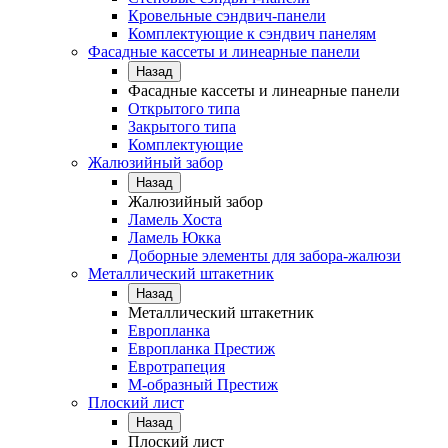
Кровельные сэндвич-панели
Комплектующие к сэндвич панелям
Фасадные кассеты и линеарные панели
Назад
Фасадные кассеты и линеарные панели
Открытого типа
Закрытого типа
Комплектующие
Жалюзийный забор
Назад
Жалюзийный забор
Ламель Хоста
Ламель Юкка
Доборные элементы для забора-жалюзи
Металлический штакетник
Назад
Металлический штакетник
Европланка
Европланка Престиж
Евротрапеция
М-образный Престиж
Плоский лист
Назад
Плоский лист