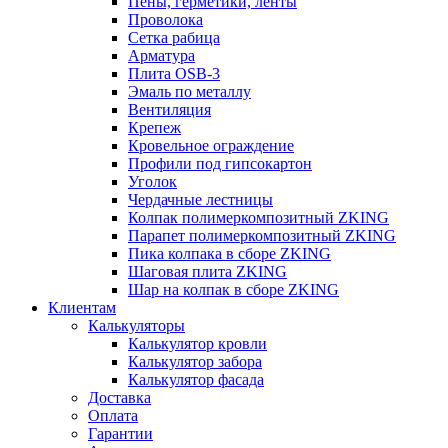
Пены, герметики, ленты
Проволока
Сетка рабица
Арматура
Плита OSB-3
Эмаль по металлу
Вентиляция
Крепеж
Кровельное ограждение
Профили под гипсокартон
Уголок
Чердачные лестницы
Колпак полимеркомпозитный ZKING
Парапет полимеркомпозитный ZKING
Пика колпака в сборе ZKING
Шаговая плита ZKING
Шар на колпак в сборе ZKING
Клиентам
Калькуляторы
Калькулятор кровли
Калькулятор забора
Калькулятор фасада
Доставка
Оплата
Гарантии