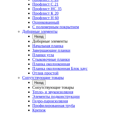
Профлист C 21
Профлист НС 35
Профлист К 20
Профлист Н 60
Оцинкованный
С полимерным покрытием
Доборные элементы
Назад
Доборные элементы
Начальная планка
Завершающие планки
Планки угла
Стыковочные планки
Планка околооконная
Планка околооконная Блок хаус
Отлив простой
Сопутствующие товары
Назад
Сопутствующие товары
Тепло- и звукоизоляция
Элементы подконструкции
Гидро-пароизоляция
Профилированная труба
Крепеж