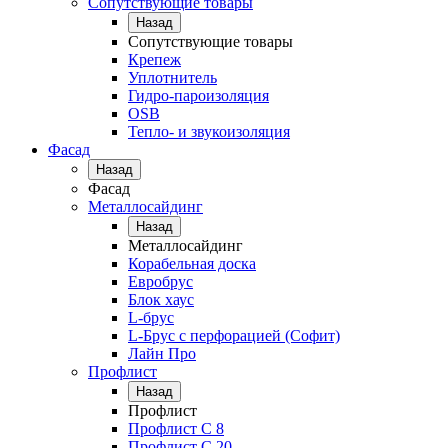
Сопутствующие товары
Назад
Сопутствующие товары
Крепеж
Уплотнитель
Гидро-пароизоляция
OSB
Тепло- и звукоизоляция
Фасад
Назад
Фасад
Металлосайдинг
Назад
Металлосайдинг
Корабельная доска
Евробрус
Блок хаус
L-брус
L-Брус с перфорацией (Софит)
Лайн Про
Профлист
Назад
Профлист
Профлист С 8
Профлист С 20