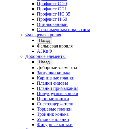
Профлист С 20
Профлист C 21
Профлист НС 35
Профлист Н 60
Оцинкованный
С полимерным покрытием
Фальцевая кровля
Назад
Фальцевая кровля
АЗКиФ
Доборные элементы
Назад
Доборные элементы
Заглушки конька
Карнизные планки
Планки ендовы
Планки примыкания
Полукруглые коньки
Простые коньки
Снегозадержатели
Торцевые планки
Тройник конька
Угловые планки
Фигурные коньки