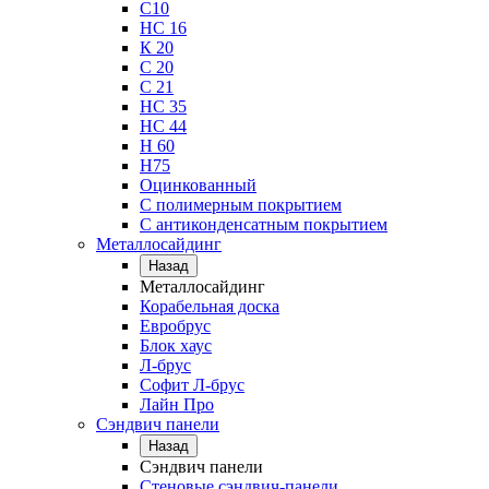
С10
НС 16
К 20
С 20
С 21
НС 35
НС 44
Н 60
Н75
Оцинкованный
С полимерным покрытием
С антиконденсатным покрытием
Металлосайдинг
Назад
Металлосайдинг
Корабельная доска
Евробрус
Блок хаус
Л-брус
Софит Л-брус
Лайн Про
Сэндвич панели
Назад
Сэндвич панели
Стеновые сэндвич-панели