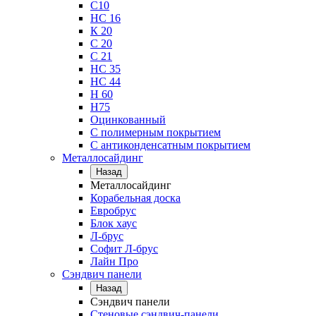
С10
НС 16
К 20
С 20
С 21
НС 35
НС 44
Н 60
Н75
Оцинкованный
С полимерным покрытием
С антиконденсатным покрытием
Металлосайдинг
Назад
Металлосайдинг
Корабельная доска
Евробрус
Блок хаус
Л-брус
Софит Л-брус
Лайн Про
Сэндвич панели
Назад
Сэндвич панели
Стеновые сэндвич-панели