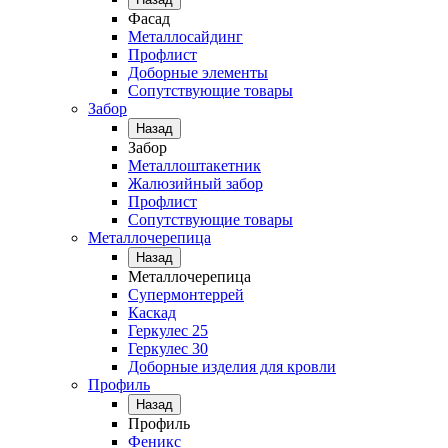
Фасад
Металлосайдинг
Профлист
Доборные элементы
Сопутствующие товары
Забор
Назад
Забор
Металлоштакетник
Жалюзийный забор
Профлист
Сопутствующие товары
Металлочерепица
Назад
Металлочерепица
Супермонтеррей
Каскад
Геркулес 25
Геркулес 30
Доборные изделия для кровли
Профиль
Назад
Профиль
Феникс