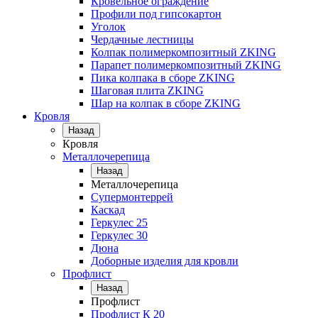
Кровельное ограждение
Профили под гипсокартон
Уголок
Чердачные лестницы
Колпак полимеркомпозитный ZKING
Парапет полимеркомпозитный ZKING
Пика колпака в сборе ZKING
Шаговая плита ZKING
Шар на колпак в сборе ZKING
Кровля
Назад
Кровля
Металлочерепица
Назад
Металлочерепица
Супермонтеррей
Каскад
Геркулес 25
Геркулес 30
Дюна
Доборные изделия для кровли
Профлист
Назад
Профлист
Профлист К 20