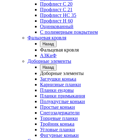
Профлист С 20
Профлист C 21
Профлист НС 35
Профлист Н 60
Оцинкованный
С полимерным покрытием
Фальцевая кровля
Назад
Фальцевая кровля
АЗКиФ
Доборные элементы
Назад
Доборные элементы
Заглушки конька
Карнизные планки
Планки ендовы
Планки примыкания
Полукруглые коньки
Простые коньки
Снегозадержатели
Торцевые планки
Тройник конька
Угловые планки
Фигурные коньки