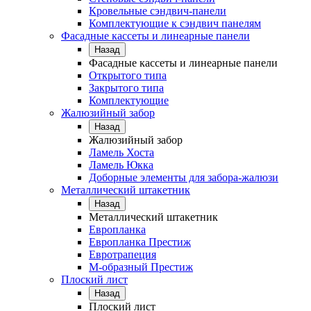
Кровельные сэндвич-панели
Комплектующие к сэндвич панелям
Фасадные кассеты и линеарные панели
Назад
Фасадные кассеты и линеарные панели
Открытого типа
Закрытого типа
Комплектующие
Жалюзийный забор
Назад
Жалюзийный забор
Ламель Хоста
Ламель Юкка
Доборные элементы для забора-жалюзи
Металлический штакетник
Назад
Металлический штакетник
Европланка
Европланка Престиж
Евротрапеция
М-образный Престиж
Плоский лист
Назад
Плоский лист