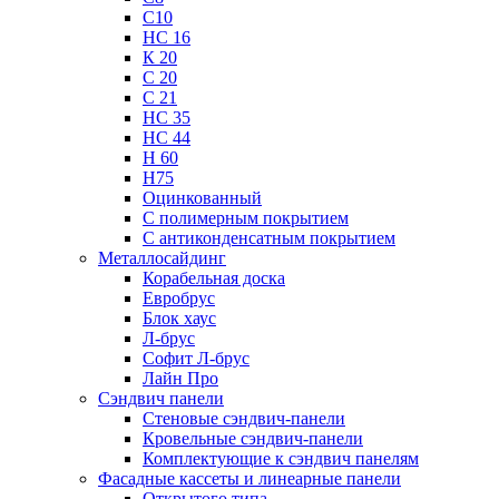
С10
НС 16
К 20
С 20
С 21
НС 35
НС 44
Н 60
Н75
Оцинкованный
С полимерным покрытием
С антиконденсатным покрытием
Металлосайдинг
Корабельная доска
Евробрус
Блок хаус
Л-брус
Софит Л-брус
Лайн Про
Сэндвич панели
Стеновые сэндвич-панели
Кровельные сэндвич-панели
Комплектующие к сэндвич панелям
Фасадные кассеты и линеарные панели
Открытого типа