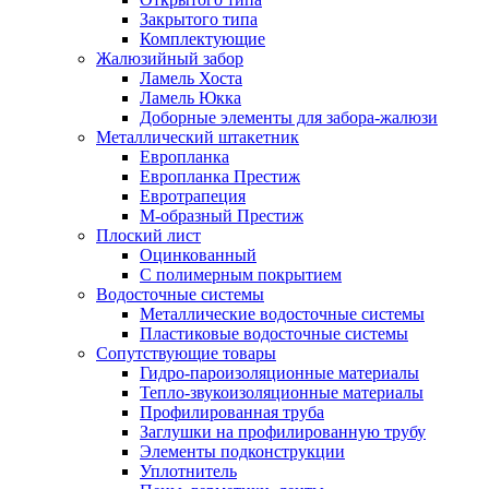
Закрытого типа
Комплектующие
Жалюзийный забор
Ламель Хоста
Ламель Юкка
Доборные элементы для забора-жалюзи
Металлический штакетник
Европланка
Европланка Престиж
Евротрапеция
М-образный Престиж
Плоский лист
Оцинкованный
С полимерным покрытием
Водосточные системы
Металлические водосточные системы
Пластиковые водосточные системы
Сопутствующие товары
Гидро-пароизоляционные материалы
Тепло-звукоизоляционные материалы
Профилированная труба
Заглушки на профилированную трубу
Элементы подконструкции
Уплотнитель