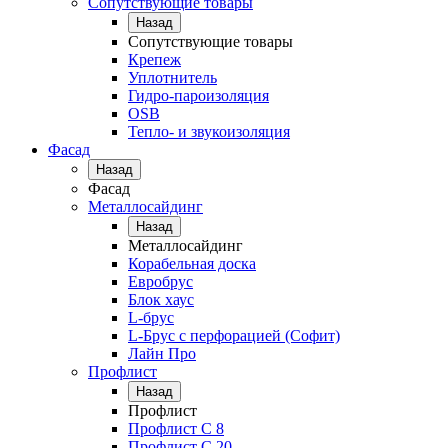
Сопутствующие товары
Назад
Сопутствующие товары
Крепеж
Уплотнитель
Гидро-пароизоляция
OSB
Тепло- и звукоизоляция
Фасад
Назад
Фасад
Металлосайдинг
Назад
Металлосайдинг
Корабельная доска
Евробрус
Блок хаус
L-брус
L-Брус с перфорацией (Софит)
Лайн Про
Профлист
Назад
Профлист
Профлист С 8
Профлист С 20