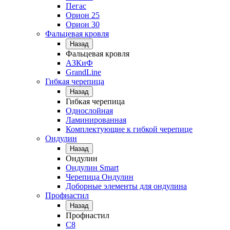
Пегас
Орион 25
Орион 30
Фальцевая кровля
Назад
Фальцевая кровля
АЗКиФ
GrandLine
Гибкая черепица
Назад
Гибкая черепица
Однослойная
Ламинированная
Комплектующие к гибкой черепице
Ондулин
Назад
Ондулин
Ондулин Smart
Черепица Ондулин
Доборные элементы для ондулина
Профнастил
Назад
Профнастил
С8