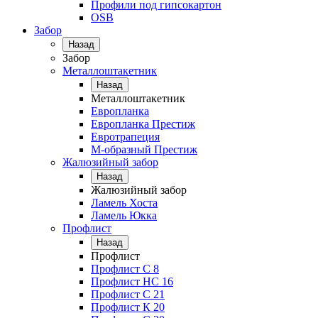
Профили под гипсокартон
OSB
Забор
Назад
Забор
Металлоштакетник
Назад
Металлоштакетник
Европланка
Европланка Престиж
Евротрапеция
М-образный Престиж
Жалюзийный забор
Назад
Жалюзийный забор
Ламель Хоста
Ламель Юкка
Профлист
Назад
Профлист
Профлист С 8
Профлист НС 16
Профлист C 21
Профлист К 20