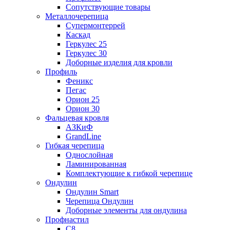
Сопутствующие товары
Металлочерепица
Супермонтеррей
Каскад
Геркулес 25
Геркулес 30
Доборные изделия для кровли
Профиль
Феникс
Пегас
Орион 25
Орион 30
Фальцевая кровля
АЗКиФ
GrandLine
Гибкая черепица
Однослойная
Ламинированная
Комплектующие к гибкой черепице
Ондулин
Ондулин Smart
Черепица Ондулин
Доборные элементы для ондулина
Профнастил
С8