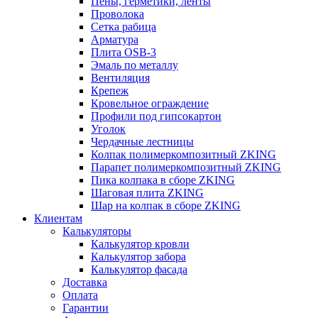
Пены, герметики, ленты
Проволока
Сетка рабица
Арматура
Плита OSB-3
Эмаль по металлу
Вентиляция
Крепеж
Кровельное ограждение
Профили под гипсокартон
Уголок
Чердачные лестницы
Колпак полимеркомпозитный ZKING
Парапет полимеркомпозитный ZKING
Пика колпака в сборе ZKING
Шаговая плита ZKING
Шар на колпак в сборе ZKING
Клиентам
Калькуляторы
Калькулятор кровли
Калькулятор забора
Калькулятор фасада
Доставка
Оплата
Гарантии