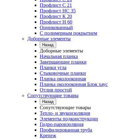
Профлист C 21
Профлист НС 35
Профлист К 20
Профлист Н 60
Оцинкованный
С полимерным покрытием
Доборные элементы
Назад
Доборные элементы
Начальная планка
Завершающие планки
Планки угла
Стыковочные планки
Планка околооконная
Планка околооконная Блок хаус
Отлив простой
Сопутствующие товары
Назад
Сопутствующие товары
Тепло- и звукоизоляция
Элементы подконструкции
Гидро-пароизоляция
Профилированная труба
Крепеж