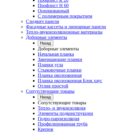
Профлист К 20
Профлист Н 60
Оцинкованный
С полимерным покрытием
Сэндвич панели
Фасадные кассеты и линеарные панели
Тепло-звукоизоляционные материалы
Доборные элементы
Назад
Доборные элементы
Начальная планка
Завершающие планки
Планки угла
Стыковочные планки
Планка околооконная
Планка околооконная Блок хаус
Отлив простой
Сопутствующие товары
Назад
Сопутствующие товары
Тепло- и звукоизоляция
Элементы подконструкции
Гидро-пароизоляция
Профилированная труба
Крепеж