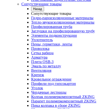
Сопутствующие товары
Назад
Сопутствующие товары
Гидро-пароизоляционные материалы
Тепло-звукоизоляционные материалы
Профилированная труба
Заглушки на профилированную трубу
Элементы подконструкции
Уплотнитель
Пены, герметики, ленты
Проволока
Сетка рабица
Арматура
Плита OSB-3
Эмаль по металлу
Вентиляция
Крепеж
Кровельное ограждение
Профили под гипсокартон
Уголок
Чердачные лестницы
Колпак полимеркомпозитный ZKING
Парапет полимеркомпозитный ZKING
Пика колпака в сборе ZKING