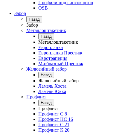
Профили под гипсокартон
OSB
Забор
Назад
Забор
Металлоштакетник
Назад
Металлоштакетник
Европланка
Европланка Престиж
Евротрапеция
М-образный Престиж
Жалюзийный забор
Назад
Жалюзийный забор
Ламель Хоста
Ламель Юкка
Профлист
Назад
Профлист
Профлист С 8
Профлист НС 16
Профлист C 21
Профлист К 20