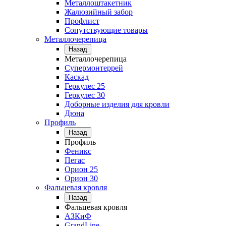
Металлоштакетник
Жалюзийный забор
Профлист
Сопутствующие товары
Металлочерепица
Назад
Металлочерепица
Супермонтеррей
Каскад
Геркулес 25
Геркулес 30
Доборные изделия для кровли
Дюна
Профиль
Назад
Профиль
Феникс
Пегас
Орион 25
Орион 30
Фальцевая кровля
Назад
Фальцевая кровля
АЗКиФ
GrandLine