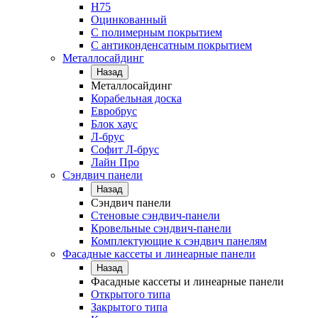
Н75
Оцинкованный
С полимерным покрытием
С антиконденсатным покрытием
Металлосайдинг
Назад
Металлосайдинг
Корабельная доска
Евробрус
Блок хаус
Л-брус
Софит Л-брус
Лайн Про
Сэндвич панели
Назад
Сэндвич панели
Стеновые сэндвич-панели
Кровельные сэндвич-панели
Комплектующие к сэндвич панелям
Фасадные кассеты и линеарные панели
Назад
Фасадные кассеты и линеарные панели
Открытого типа
Закрытого типа