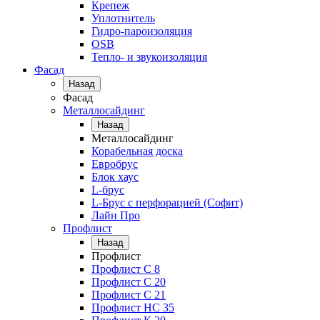
Крепеж
Уплотнитель
Гидро-пароизоляция
OSB
Тепло- и звукоизоляция
Фасад
Назад
Фасад
Металлосайдинг
Назад
Металлосайдинг
Корабельная доска
Евробрус
Блок хаус
L-брус
L-Брус с перфорацией (Софит)
Лайн Про
Профлист
Назад
Профлист
Профлист С 8
Профлист С 20
Профлист C 21
Профлист НС 35