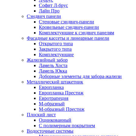
Софит Л-брус
Лайн Про
Сэндвич панели
Стеновые сэндвич-панели
Кровельные сэндвич-панели
Комплектующие к сэндвич панелям
Фасадные кассеты и линеарные панели
Открытого типа
Закрытого типа
Комплектующие
Жалюзийный забор
Ламель Хоста
Ламель Юкка
Доборные элементы для забора-жалюзи
Металлический штакетник
Европланка
Европланка Престиж
Евротрапеция
М-образный
М-образный Престиж
Плоский лист
Оцинкованный
С полимерным покрытием
Водосточные системы