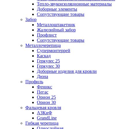
Тепло-звукоизоляционные материалы
Доборные элементы
Сопутствующие товары
Забор
Металлоштакетник
Жалюзийный забор
Профлист
Сопутствующие товары
Металлочерепица
Супермонтеррей
Каскад
Геркулес 25
Геркулес 30
Доборные изделия для кровли
Дюна
Профиль
Феникс
Пегас
Орион 25
Орион 30
Фальцевая кровля
АЗКиФ
GrandLine
Гибкая черепица
Однослойная