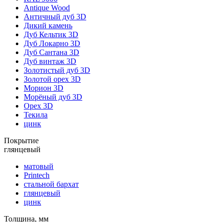
Antique Wood
Античный дуб 3D
Дикий камень
Дуб Кельтик 3D
Дуб Локарно 3D
Дуб Сантана 3D
Дуб винтаж 3D
Золотистый дуб 3D
Золотой орех 3D
Морион 3D
Морёный дуб 3D
Орех 3D
Текила
цинк
Покрытие
глянцевый
матовый
Printech
стальной бархат
глянцевый
цинк
Толщина, мм