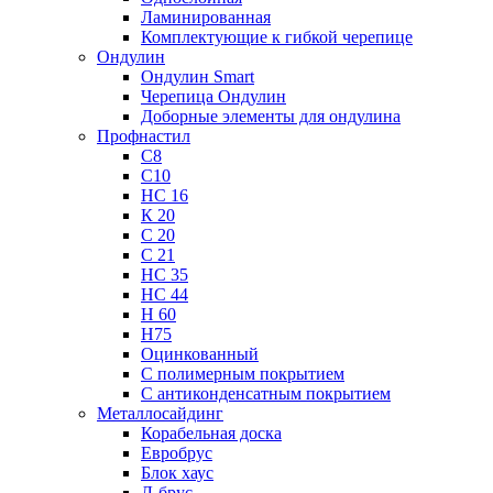
Ламинированная
Комплектующие к гибкой черепице
Ондулин
Ондулин Smart
Черепица Ондулин
Доборные элементы для ондулина
Профнастил
С8
С10
НС 16
К 20
С 20
С 21
НС 35
НС 44
Н 60
Н75
Оцинкованный
С полимерным покрытием
С антиконденсатным покрытием
Металлосайдинг
Корабельная доска
Евробрус
Блок хаус
Л-брус