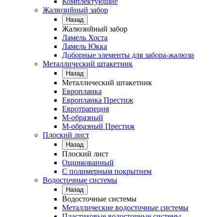
Комплектующие
Жалюзийный забор
Назад
Жалюзийный забор
Ламель Хоста
Ламель Юкка
Доборные элементы для забора-жалюзи
Металлический штакетник
Назад
Металлический штакетник
Европланка
Европланка Престиж
Евротрапеция
М-образный
М-образный Престиж
Плоский лист
Назад
Плоский лист
Оцинкованный
С полимерным покрытием
Водосточные системы
Назад
Водосточные системы
Металлические водосточные системы
Пластиковые водосточные системы