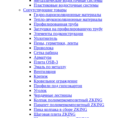
Металлические водосточные системы
Пластиковые водосточные системы
Сопутствующие товары
Гидро-пароизоляционные материалы
Тепло-звукоизоляционные материалы
Профилированная труба
Заглушки на профилированную трубу
Элементы подконструкции
Уплотнитель
Пены, герметики, ленты
Проволока
Сетка рабица
Арматура
Плита OSB-3
Эмаль по металлу
Вентиляция
Крепеж
Кровельное ограждение
Профили под гипсокартон
Уголок
Чердачные лестницы
Колпак полимеркомпозитный ZKING
Парапет полимеркомпозитный ZKING
Пика колпака в сборе ZKING
Шаговая плита ZKING