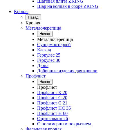
Шаговая плита ZKING
Шар на колпак в сборе ZKING
Кровля
Назад
Кровля
Металлочерепица
Назад
Металлочерепица
Супермонтеррей
Каскад
Геркулес 25
Геркулес 30
Дюна
Доборные изделия для кровли
Профлист
Назад
Профлист
Профлист К 20
Профлист С 20
Профлист C 21
Профлист НС 35
Профлист Н 60
Оцинкованный
С полимерным покрытием
Фальцевая кровля