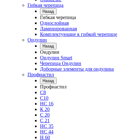
Гибкая черепица
Назад
Гибкая черепица
Однослойная
Ламинированная
Комплектующие к гибкой черепице
Ондулин
Назад
Ондулин
Ондулин Smart
Черепица Ондулин
Доборные элементы для ондулина
Профнастил
Назад
Профнастил
С8
С10
НС 16
К 20
С 20
С 21
НС 35
НС 44
Н 60