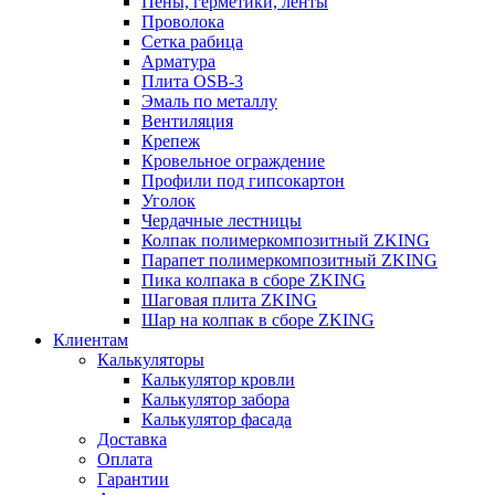
Пены, герметики, ленты
Проволока
Сетка рабица
Арматура
Плита OSB-3
Эмаль по металлу
Вентиляция
Крепеж
Кровельное ограждение
Профили под гипсокартон
Уголок
Чердачные лестницы
Колпак полимеркомпозитный ZKING
Парапет полимеркомпозитный ZKING
Пика колпака в сборе ZKING
Шаговая плита ZKING
Шар на колпак в сборе ZKING
Клиентам
Калькуляторы
Калькулятор кровли
Калькулятор забора
Калькулятор фасада
Доставка
Оплата
Гарантии