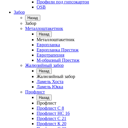
Профили под гипсокартон
OSB
Забор
Назад
Забор
Металлоштакетник
Назад
Металлоштакетник
Европланка
Европланка Престиж
Евротрапеция
М-образный Престиж
Жалюзийный забор
Назад
Жалюзийный забор
Ламель Хоста
Ламель Юкка
Профлист
Назад
Профлист
Профлист С 8
Профлист НС 16
Профлист C 21
Профлист К 20