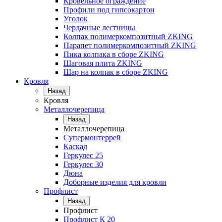
Кровельное ограждение
Профили под гипсокартон
Уголок
Чердачные лестницы
Колпак полимеркомпозитный ZKING
Парапет полимеркомпозитный ZKING
Пика колпака в сборе ZKING
Шаговая плита ZKING
Шар на колпак в сборе ZKING
Кровля
Назад
Кровля
Металлочерепица
Назад
Металлочерепица
Супермонтеррей
Каскад
Геркулес 25
Геркулес 30
Дюна
Доборные изделия для кровли
Профлист
Назад
Профлист
Профлист К 20