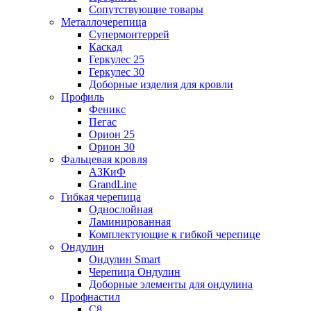
Сопутствующие товары
Металлочерепица
Супермонтеррей
Каскад
Геркулес 25
Геркулес 30
Доборные изделия для кровли
Профиль
Феникс
Пегас
Орион 25
Орион 30
Фальцевая кровля
АЗКиФ
GrandLine
Гибкая черепица
Однослойная
Ламинированная
Комплектующие к гибкой черепице
Ондулин
Ондулин Smart
Черепица Ондулин
Доборные элементы для ондулина
Профнастил
С8