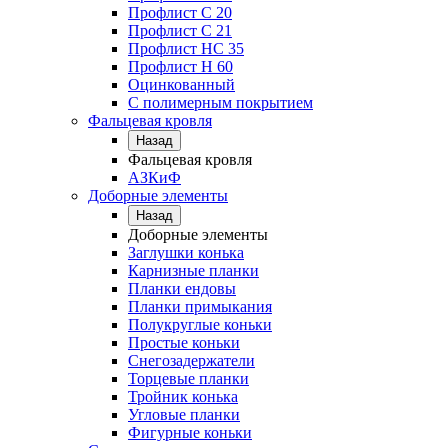
Профлист С 20
Профлист C 21
Профлист НС 35
Профлист Н 60
Оцинкованный
С полимерным покрытием
Фальцевая кровля
Назад
Фальцевая кровля
АЗКиФ
Доборные элементы
Назад
Доборные элементы
Заглушки конька
Карнизные планки
Планки ендовы
Планки примыкания
Полукруглые коньки
Простые коньки
Снегозадержатели
Торцевые планки
Тройник конька
Угловые планки
Фигурные коньки