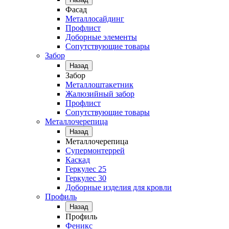
Фасад
Металлосайдинг
Профлист
Доборные элементы
Сопутствующие товары
Забор
Назад
Забор
Металлоштакетник
Жалюзийный забор
Профлист
Сопутствующие товары
Металлочерепица
Назад
Металлочерепица
Супермонтеррей
Каскад
Геркулес 25
Геркулес 30
Доборные изделия для кровли
Профиль
Назад
Профиль
Феникс