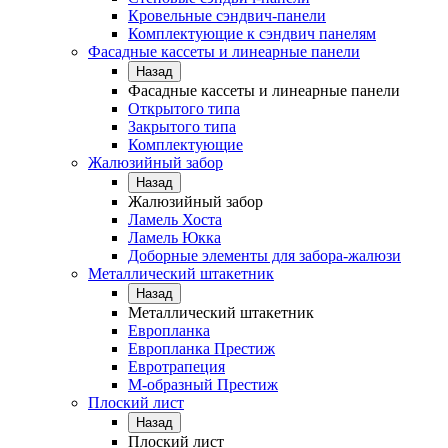
Кровельные сэндвич-панели
Комплектующие к сэндвич панелям
Фасадные кассеты и линеарные панели
Назад
Фасадные кассеты и линеарные панели
Открытого типа
Закрытого типа
Комплектующие
Жалюзийный забор
Назад
Жалюзийный забор
Ламель Хоста
Ламель Юкка
Доборные элементы для забора-жалюзи
Металлический штакетник
Назад
Металлический штакетник
Европланка
Европланка Престиж
Евротрапеция
М-образный Престиж
Плоский лист
Назад
Плоский лист