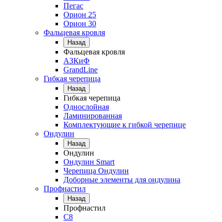
Пегас
Орион 25
Орион 30
Фальцевая кровля
Назад
Фальцевая кровля
АЗКиФ
GrandLine
Гибкая черепица
Назад
Гибкая черепица
Однослойная
Ламинированная
Комплектующие к гибкой черепице
Ондулин
Назад
Ондулин
Ондулин Smart
Черепица Ондулин
Доборные элементы для ондулина
Профнастил
Назад
Профнастил
С8