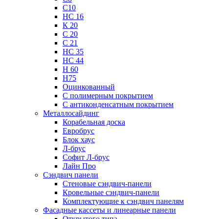
С10
НС 16
К 20
С 20
С 21
НС 35
НС 44
Н 60
Н75
Оцинкованный
С полимерным покрытием
С антиконденсатным покрытием
Металлосайдинг
Корабельная доска
Евробрус
Блок хаус
Л-брус
Софит Л-брус
Лайн Про
Сэндвич панели
Стеновые сэндвич-панели
Кровельные сэндвич-панели
Комплектующие к сэндвич панелям
Фасадные кассеты и линеарные панели
Открытого типа