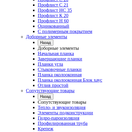
Профлист C 21
Профлист НС 35
Профлист К 20
Профлист Н 60
Оцинкованный
С полимерным покрытием
Доборные элементы
Назад
Доборные элементы
Начальная планка
Завершающие планки
Планки угла
Стыковочные планки
Планка околооконная
Планка околооконная Блок хаус
Отлив простой
Сопутствующие товары
Назад
Сопутствующие товары
Тепло- и звукоизоляция
Элементы подконструкции
Гидро-пароизоляция
Профилированная труба
Крепеж