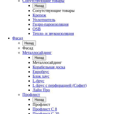
Сопутствующие товары
Назад
Сопутствующие товары
Крепеж
Уплотнитель
Гидро-пароизоляция
OSB
Тепло- и звукоизоляция
Фасад
Назад
Фасад
Металлосайдинг
Назад
Металлосайдинг
Корабельная доска
Евробрус
Блок хаус
L-брус
L-Брус с перфорацией (Софит)
Лайн Про
Профлист
Назад
Профлист
Профлист С 8
Профлист С 20