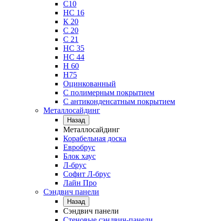
С10
НС 16
К 20
С 20
С 21
НС 35
НС 44
Н 60
Н75
Оцинкованный
С полимерным покрытием
С антиконденсатным покрытием
Металлосайдинг
Назад
Металлосайдинг
Корабельная доска
Евробрус
Блок хаус
Л-брус
Софит Л-брус
Лайн Про
Сэндвич панели
Назад
Сэндвич панели
Стеновые сэндвич-панели