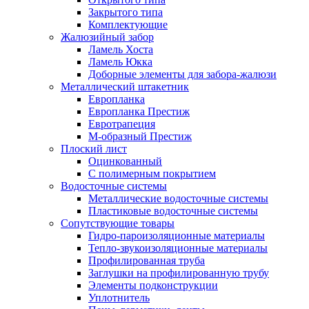
Закрытого типа
Комплектующие
Жалюзийный забор
Ламель Хоста
Ламель Юкка
Доборные элементы для забора-жалюзи
Металлический штакетник
Европланка
Европланка Престиж
Евротрапеция
М-образный Престиж
Плоский лист
Оцинкованный
С полимерным покрытием
Водосточные системы
Металлические водосточные системы
Пластиковые водосточные системы
Сопутствующие товары
Гидро-пароизоляционные материалы
Тепло-звукоизоляционные материалы
Профилированная труба
Заглушки на профилированную трубу
Элементы подконструкции
Уплотнитель