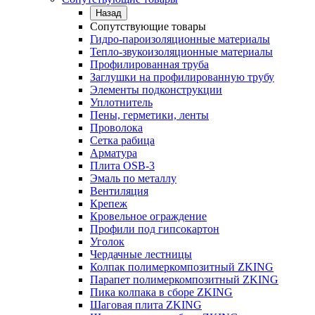
Назад
Сопутствующие товары
Гидро-пароизоляционные материалы
Тепло-звукоизоляционные материалы
Профилированная труба
Заглушки на профилированную трубу
Элементы подконструкции
Уплотнитель
Пены, герметики, ленты
Проволока
Сетка рабица
Арматура
Плита OSB-3
Эмаль по металлу
Вентиляция
Крепеж
Кровельное ограждение
Профили под гипсокартон
Уголок
Чердачные лестницы
Колпак полимеркомпозитный ZKING
Парапет полимеркомпозитный ZKING
Пика колпака в сборе ZKING
Шаговая плита ZKING