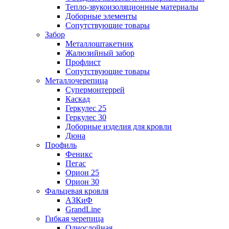
Тепло-звукоизоляционные материалы
Доборные элементы
Сопутствующие товары
Забор
Металлоштакетник
Жалюзийный забор
Профлист
Сопутствующие товары
Металлочерепица
Супермонтеррей
Каскад
Геркулес 25
Геркулес 30
Доборные изделия для кровли
Дюна
Профиль
Феникс
Пегас
Орион 25
Орион 30
Фальцевая кровля
АЗКиФ
GrandLine
Гибкая черепица
Однослойная