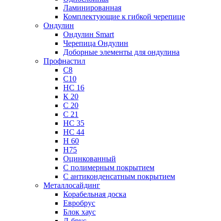
Ламинированная
Комплектующие к гибкой черепице
Ондулин
Ондулин Smart
Черепица Ондулин
Доборные элементы для ондулина
Профнастил
С8
С10
НС 16
К 20
С 20
С 21
НС 35
НС 44
Н 60
Н75
Оцинкованный
С полимерным покрытием
С антиконденсатным покрытием
Металлосайдинг
Корабельная доска
Евробрус
Блок хаус
Л-брус