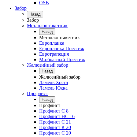
OSB
Забор
Назад
Забор
Металлоштакетник
Назад
Металлоштакетник
Европланка
Европланка Престиж
Евротрапеция
М-образный Престиж
Жалюзийный забор
Назад
Жалюзийный забор
Ламель Хоста
Ламель Юкка
Профлист
Назад
Профлист
Профлист С 8
Профлист НС 16
Профлист C 21
Профлист К 20
Профлист С 20