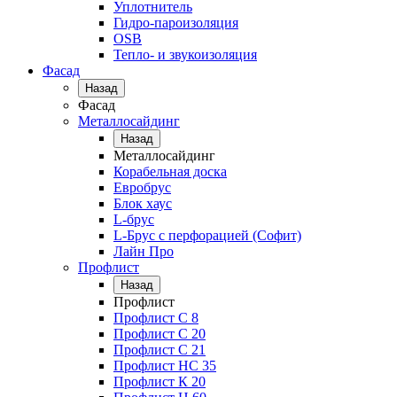
Уплотнитель
Гидро-пароизоляция
OSB
Тепло- и звукоизоляция
Фасад
Назад
Фасад
Металлосайдинг
Назад
Металлосайдинг
Корабельная доска
Евробрус
Блок хаус
L-брус
L-Брус с перфорацией (Софит)
Лайн Про
Профлист
Назад
Профлист
Профлист С 8
Профлист С 20
Профлист C 21
Профлист НС 35
Профлист К 20