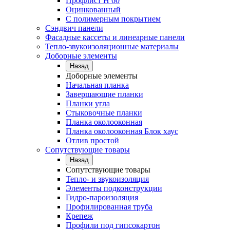
Профлист Н 60
Оцинкованный
С полимерным покрытием
Сэндвич панели
Фасадные кассеты и линеарные панели
Тепло-звукоизоляционные материалы
Доборные элементы
Назад
Доборные элементы
Начальная планка
Завершающие планки
Планки угла
Стыковочные планки
Планка околооконная
Планка околооконная Блок хаус
Отлив простой
Сопутствующие товары
Назад
Сопутствующие товары
Тепло- и звукоизоляция
Элементы подконструкции
Гидро-пароизоляция
Профилированная труба
Крепеж
Профили под гипсокартон