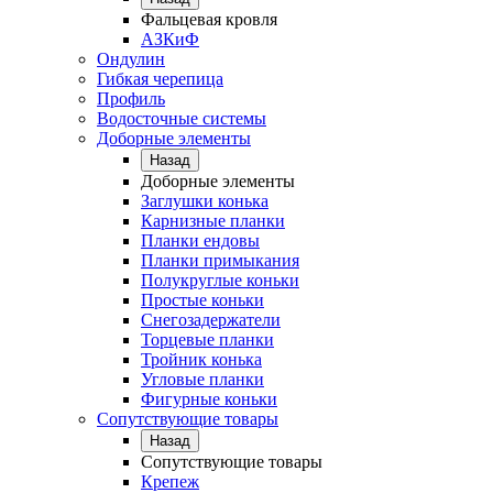
Фальцевая кровля
АЗКиФ
Ондулин
Гибкая черепица
Профиль
Водосточные системы
Доборные элементы
Назад
Доборные элементы
Заглушки конька
Карнизные планки
Планки ендовы
Планки примыкания
Полукруглые коньки
Простые коньки
Снегозадержатели
Торцевые планки
Тройник конька
Угловые планки
Фигурные коньки
Сопутствующие товары
Назад
Сопутствующие товары
Крепеж