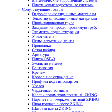
Металлические водосточные системы
Пластиковые водосточные системы
Сопутствующие товары
Гидро-пароизоляционные материалы
Тепло-звукоизоляционные материалы
Профилированная труба
Заглушки на профилированную трубу
Элементы подконструкции
Уплотнитель
Пены, герметики, ленты
Проволока
Сетка рабица
Арматура
Плита OSB-3
Эмаль по металлу
Вентиляция
Крепеж
Кровельное ограждение
Профили под гипсокартон
Уголок
Чердачные лестницы
Колпак полимеркомпозитный ZKING
Парапет полимеркомпозитный ZKING
Пика колпака в сборе ZKING
Шаговая плита ZKING