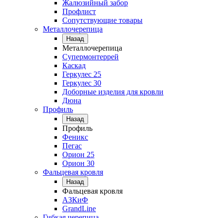
Жалюзийный забор
Профлист
Сопутствующие товары
Металлочерепица
Назад
Металлочерепица
Супермонтеррей
Каскад
Геркулес 25
Геркулес 30
Доборные изделия для кровли
Дюна
Профиль
Назад
Профиль
Феникс
Пегас
Орион 25
Орион 30
Фальцевая кровля
Назад
Фальцевая кровля
АЗКиФ
GrandLine
Гибкая черепица