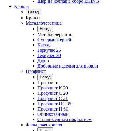
Шар на колпак в сборе ZKING
Кровля
Назад
Кровля
Металлочерепица
Назад
Металлочерепица
Супермонтеррей
Каскад
Геркулес 25
Геркулес 30
Дюна
Доборные изделия для кровли
Профлист
Назад
Профлист
Профлист К 20
Профлист С 20
Профлист C 21
Профлист НС 35
Профлист Н 60
Оцинкованный
С полимерным покрытием
Фальцевая кровля
Назад