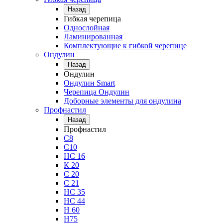
Назад
Гибкая черепица
Однослойная
Ламинированная
Комплектующие к гибкой черепице
Ондулин
Назад
Ондулин
Ондулин Smart
Черепица Ондулин
Доборные элементы для ондулина
Профнастил
Назад
Профнастил
С8
С10
НС 16
К 20
С 20
С 21
НС 35
НС 44
Н 60
Н75