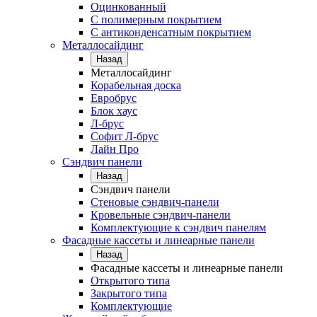
Оцинкованный
С полимерным покрытием
С антиконденсатным покрытием
Металлосайдинг
Назад
Металлосайдинг
Корабельная доска
Евробрус
Блок хаус
Л-брус
Софит Л-брус
Лайн Про
Сэндвич панели
Назад
Сэндвич панели
Стеновые сэндвич-панели
Кровельные сэндвич-панели
Комплектующие к сэндвич панелям
Фасадные кассеты и линеарные панели
Назад
Фасадные кассеты и линеарные панели
Открытого типа
Закрытого типа
Комплектующие