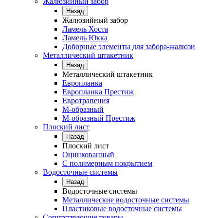
Жалюзийный забор
Назад
Жалюзийный забор
Ламель Хоста
Ламель Юкка
Доборные элементы для забора-жалюзи
Металлический штакетник
Назад
Металлический штакетник
Европланка
Европланка Престиж
Евротрапеция
М-образный
М-образный Престиж
Плоский лист
Назад
Плоский лист
Оцинкованный
С полимерным покрытием
Водосточные системы
Назад
Водосточные системы
Металлические водосточные системы
Пластиковые водосточные системы
Сопутствующие товары