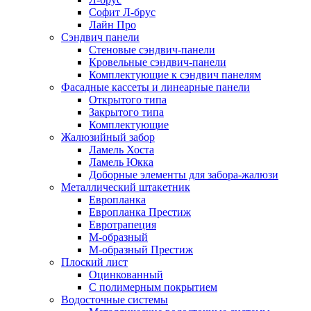
Софит Л-брус
Лайн Про
Сэндвич панели
Стеновые сэндвич-панели
Кровельные сэндвич-панели
Комплектующие к сэндвич панелям
Фасадные кассеты и линеарные панели
Открытого типа
Закрытого типа
Комплектующие
Жалюзийный забор
Ламель Хоста
Ламель Юкка
Доборные элементы для забора-жалюзи
Металлический штакетник
Европланка
Европланка Престиж
Евротрапеция
М-образный
М-образный Престиж
Плоский лист
Оцинкованный
С полимерным покрытием
Водосточные системы