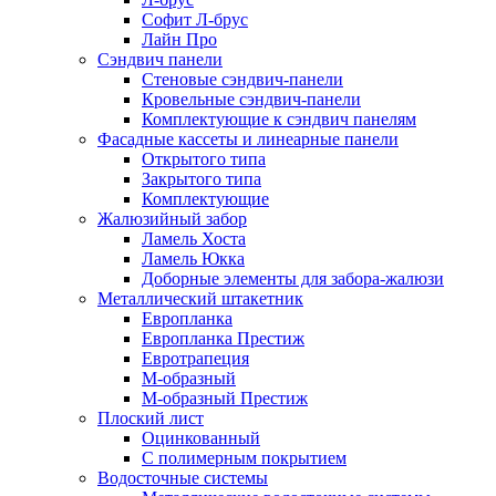
Софит Л-брус
Лайн Про
Сэндвич панели
Стеновые сэндвич-панели
Кровельные сэндвич-панели
Комплектующие к сэндвич панелям
Фасадные кассеты и линеарные панели
Открытого типа
Закрытого типа
Комплектующие
Жалюзийный забор
Ламель Хоста
Ламель Юкка
Доборные элементы для забора-жалюзи
Металлический штакетник
Европланка
Европланка Престиж
Евротрапеция
М-образный
М-образный Престиж
Плоский лист
Оцинкованный
С полимерным покрытием
Водосточные системы