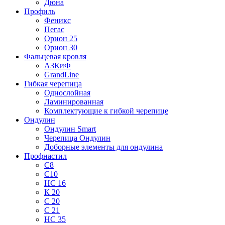
Дюна
Профиль
Феникс
Пегас
Орион 25
Орион 30
Фальцевая кровля
АЗКиФ
GrandLine
Гибкая черепица
Однослойная
Ламинированная
Комплектующие к гибкой черепице
Ондулин
Ондулин Smart
Черепица Ондулин
Доборные элементы для ондулина
Профнастил
С8
С10
НС 16
К 20
С 20
С 21
НС 35