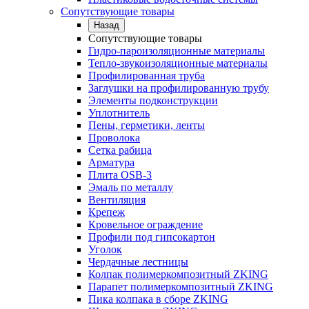
Сопутствующие товары
Назад
Сопутствующие товары
Гидро-пароизоляционные материалы
Тепло-звукоизоляционные материалы
Профилированная труба
Заглушки на профилированную трубу
Элементы подконструкции
Уплотнитель
Пены, герметики, ленты
Проволока
Сетка рабица
Арматура
Плита OSB-3
Эмаль по металлу
Вентиляция
Крепеж
Кровельное ограждение
Профили под гипсокартон
Уголок
Чердачные лестницы
Колпак полимеркомпозитный ZKING
Парапет полимеркомпозитный ZKING
Пика колпака в сборе ZKING