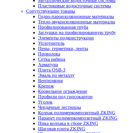
Металлические водосточные системы
Пластиковые водосточные системы
Сопутствующие товары
Гидро-пароизоляционные материалы
Тепло-звукоизоляционные материалы
Профилированная труба
Заглушки на профилированную трубу
Элементы подконструкции
Уплотнитель
Пены, герметики, ленты
Проволока
Сетка рабица
Арматура
Плита OSB-3
Эмаль по металлу
Вентиляция
Крепеж
Кровельное ограждение
Профили под гипсокартон
Уголок
Чердачные лестницы
Колпак полимеркомпозитный ZKING
Парапет полимеркомпозитный ZKING
Пика колпака в сборе ZKING
Шаговая плита ZKING