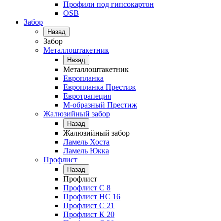
Профили под гипсокартон
OSB
Забор
Назад
Забор
Металлоштакетник
Назад
Металлоштакетник
Европланка
Европланка Престиж
Евротрапеция
М-образный Престиж
Жалюзийный забор
Назад
Жалюзийный забор
Ламель Хоста
Ламель Юкка
Профлист
Назад
Профлист
Профлист С 8
Профлист НС 16
Профлист C 21
Профлист К 20