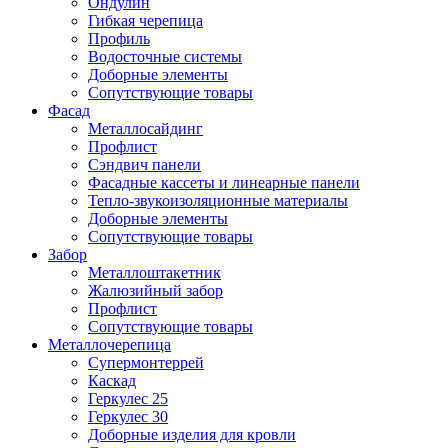
Ондулин
Гибкая черепица
Профиль
Водосточные системы
Доборные элементы
Сопутствующие товары
Фасад
Металлосайдинг
Профлист
Сэндвич панели
Фасадные кассеты и линеарные панели
Тепло-звукоизоляционные материалы
Доборные элементы
Сопутствующие товары
Забор
Металлоштакетник
Жалюзийный забор
Профлист
Сопутствующие товары
Металлочерепица
Супермонтеррей
Каскад
Геркулес 25
Геркулес 30
Доборные изделия для кровли