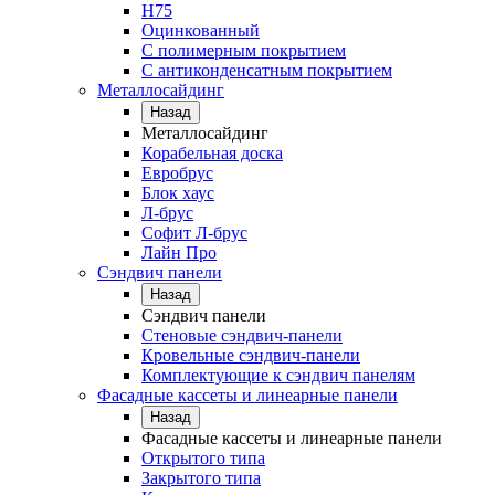
Н75
Оцинкованный
С полимерным покрытием
С антиконденсатным покрытием
Металлосайдинг
Назад
Металлосайдинг
Корабельная доска
Евробрус
Блок хаус
Л-брус
Софит Л-брус
Лайн Про
Сэндвич панели
Назад
Сэндвич панели
Стеновые сэндвич-панели
Кровельные сэндвич-панели
Комплектующие к сэндвич панелям
Фасадные кассеты и линеарные панели
Назад
Фасадные кассеты и линеарные панели
Открытого типа
Закрытого типа