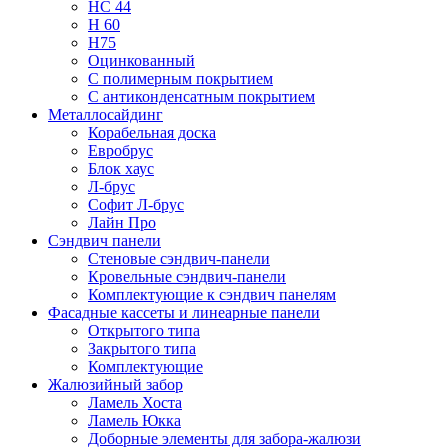
НС 44
Н 60
Н75
Оцинкованный
С полимерным покрытием
С антиконденсатным покрытием
Металлосайдинг
Корабельная доска
Евробрус
Блок хаус
Л-брус
Софит Л-брус
Лайн Про
Сэндвич панели
Стеновые сэндвич-панели
Кровельные сэндвич-панели
Комплектующие к сэндвич панелям
Фасадные кассеты и линеарные панели
Открытого типа
Закрытого типа
Комплектующие
Жалюзийный забор
Ламель Хоста
Ламель Юкка
Доборные элементы для забора-жалюзи