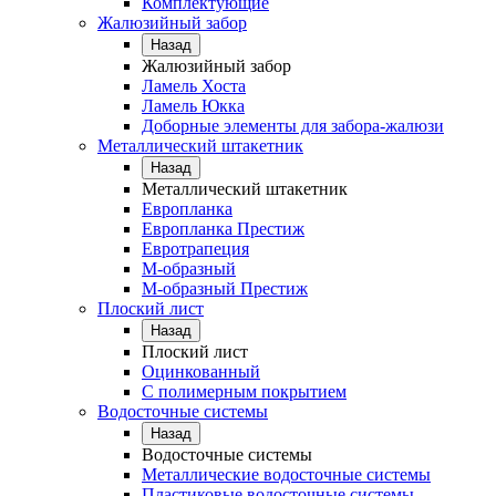
Комплектующие
Жалюзийный забор
Назад
Жалюзийный забор
Ламель Хоста
Ламель Юкка
Доборные элементы для забора-жалюзи
Металлический штакетник
Назад
Металлический штакетник
Европланка
Европланка Престиж
Евротрапеция
М-образный
М-образный Престиж
Плоский лист
Назад
Плоский лист
Оцинкованный
С полимерным покрытием
Водосточные системы
Назад
Водосточные системы
Металлические водосточные системы
Пластиковые водосточные системы