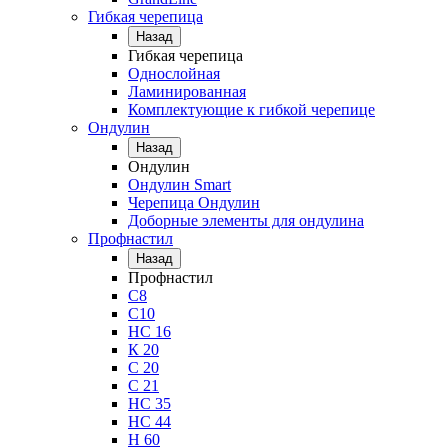
Гибкая черепица
Назад
Гибкая черепица
Однослойная
Ламинированная
Комплектующие к гибкой черепице
Ондулин
Назад
Ондулин
Ондулин Smart
Черепица Ондулин
Доборные элементы для ондулина
Профнастил
Назад
Профнастил
С8
С10
НС 16
К 20
С 20
С 21
НС 35
НС 44
Н 60