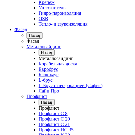
Крепеж
Уплотнитель
Гидро-пароизоляция
OSB
Тепло- и звукоизоляция
Фасад
Назад
Фасад
Металлосайдинг
Назад
Металлосайдинг
Корабельная доска
Евробрус
Блок хаус
L-брус
L-Брус с перфорацией (Софит)
Лайн Про
Профлист
Назад
Профлист
Профлист С 8
Профлист С 20
Профлист C 21
Профлист НС 35