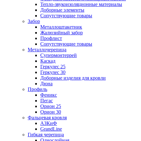
Тепло-звукоизоляционные материалы
Доборные элементы
Сопутствующие товары
Забор
Металлоштакетник
Жалюзийный забор
Профлист
Сопутствующие товары
Металлочерепица
Супермонтеррей
Каскад
Геркулес 25
Геркулес 30
Доборные изделия для кровли
Дюна
Профиль
Феникс
Пегас
Орион 25
Орион 30
Фальцевая кровля
АЗКиФ
GrandLine
Гибкая черепица
Однослойная