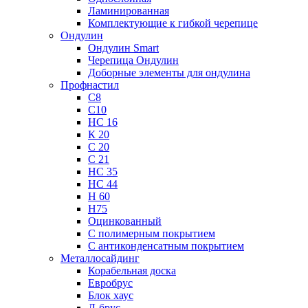
Ламинированная
Комплектующие к гибкой черепице
Ондулин
Ондулин Smart
Черепица Ондулин
Доборные элементы для ондулина
Профнастил
С8
С10
НС 16
К 20
С 20
С 21
НС 35
НС 44
Н 60
Н75
Оцинкованный
С полимерным покрытием
С антиконденсатным покрытием
Металлосайдинг
Корабельная доска
Евробрус
Блок хаус
Л-брус