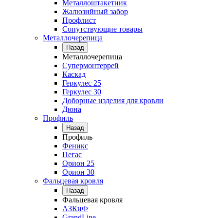
Металлоштакетник
Жалюзийный забор
Профлист
Сопутствующие товары
Металлочерепица
Назад
Металлочерепица
Супермонтеррей
Каскад
Геркулес 25
Геркулес 30
Доборные изделия для кровли
Дюна
Профиль
Назад
Профиль
Феникс
Пегас
Орион 25
Орион 30
Фальцевая кровля
Назад
Фальцевая кровля
АЗКиФ
GrandLine