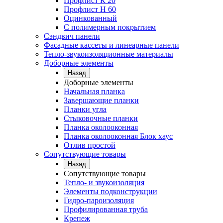
Профлист К 20
Профлист Н 60
Оцинкованный
С полимерным покрытием
Сэндвич панели
Фасадные кассеты и линеарные панели
Тепло-звукоизоляционные материалы
Доборные элементы
Назад
Доборные элементы
Начальная планка
Завершающие планки
Планки угла
Стыковочные планки
Планка околооконная
Планка околооконная Блок хаус
Отлив простой
Сопутствующие товары
Назад
Сопутствующие товары
Тепло- и звукоизоляция
Элементы подконструкции
Гидро-пароизоляция
Профилированная труба
Крепеж