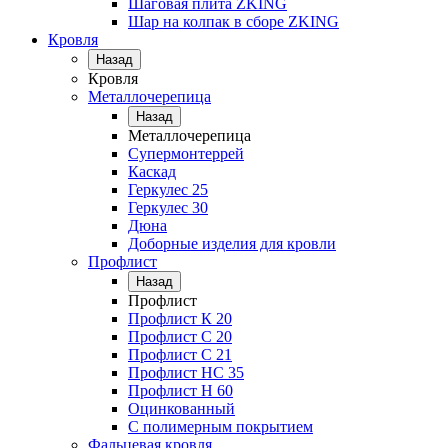
Шаговая плита ZKING
Шар на колпак в сборе ZKING
Кровля
Назад
Кровля
Металлочерепица
Назад
Металлочерепица
Супермонтеррей
Каскад
Геркулес 25
Геркулес 30
Дюна
Доборные изделия для кровли
Профлист
Назад
Профлист
Профлист К 20
Профлист С 20
Профлист C 21
Профлист НС 35
Профлист Н 60
Оцинкованный
С полимерным покрытием
Фальцевая кровля