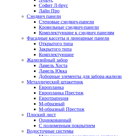
Софит Л-брус
Лайн Про
Сэндвич панели
Стеновые сэндвич-панели
Кровельные сэндвич-панели
Комплектующие к сэндвич панелям
Фасадные кассеты и линеарные панели
Открытого типа
Закрытого типа
Комплектующие
Жалюзийный забор
Ламель Хоста
Ламель Юкка
Доборные элементы для забора-жалюзи
Металлический штакетник
Европланка
Европланка Престиж
Евротрапеция
М-образный
М-образный Престиж
Плоский лист
Оцинкованный
С полимерным покрытием
Водосточные системы