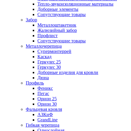
Тепло-звукоизоляционные материалы
Доборные элементы
Сопутствующие товары
Забор
Металлоштакетник
Жалюзийный забор
Профлист
Сопутствующие товары
Металлочерепица
Супермонтеррей
Каскад
Геркулес 25
Геркулес 30
Доборные изделия для кровли
Дюна
Профиль
Феникс
Пегас
Орион 25
Орион 30
Фальцевая кровля
АЗКиФ
GrandLine
Гибкая черепица
Однослойная