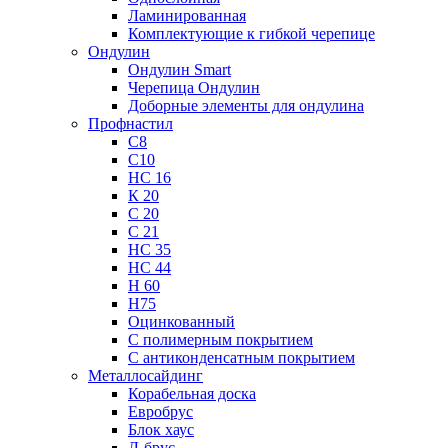
Ламинированная
Комплектующие к гибкой черепице
Ондулин
Ондулин Smart
Черепица Ондулин
Доборные элементы для ондулина
Профнастил
С8
С10
НС 16
К 20
С 20
С 21
НС 35
НС 44
Н 60
Н75
Оцинкованный
С полимерным покрытием
С антиконденсатным покрытием
Металлосайдинг
Корабельная доска
Евробрус
Блок хаус
Л-брус