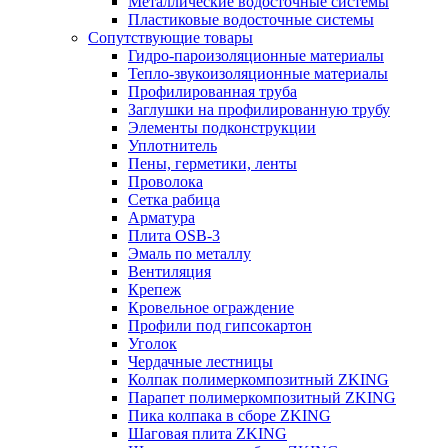
Металлические водосточные системы
Пластиковые водосточные системы
Сопутствующие товары
Гидро-пароизоляционные материалы
Тепло-звукоизоляционные материалы
Профилированная труба
Заглушки на профилированную трубу
Элементы подконструкции
Уплотнитель
Пены, герметики, ленты
Проволока
Сетка рабица
Арматура
Плита OSB-3
Эмаль по металлу
Вентиляция
Крепеж
Кровельное ограждение
Профили под гипсокартон
Уголок
Чердачные лестницы
Колпак полимеркомпозитный ZKING
Парапет полимеркомпозитный ZKING
Пика колпака в сборе ZKING
Шаговая плита ZKING