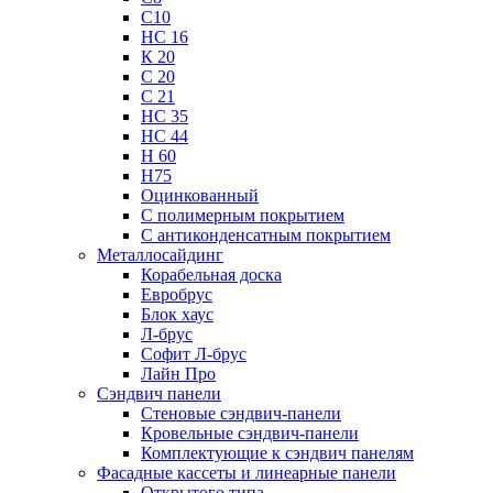
С10
НС 16
К 20
С 20
С 21
НС 35
НС 44
Н 60
Н75
Оцинкованный
С полимерным покрытием
С антиконденсатным покрытием
Металлосайдинг
Корабельная доска
Евробрус
Блок хаус
Л-брус
Софит Л-брус
Лайн Про
Сэндвич панели
Стеновые сэндвич-панели
Кровельные сэндвич-панели
Комплектующие к сэндвич панелям
Фасадные кассеты и линеарные панели
Открытого типа