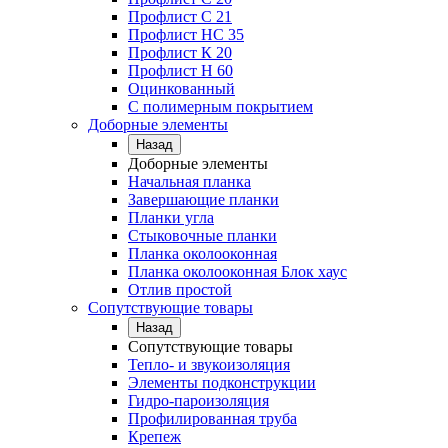
Профлист C 21
Профлист НС 35
Профлист К 20
Профлист Н 60
Оцинкованный
С полимерным покрытием
Доборные элементы
Назад
Доборные элементы
Начальная планка
Завершающие планки
Планки угла
Стыковочные планки
Планка околооконная
Планка околооконная Блок хаус
Отлив простой
Сопутствующие товары
Назад
Сопутствующие товары
Тепло- и звукоизоляция
Элементы подконструкции
Гидро-пароизоляция
Профилированная труба
Крепеж