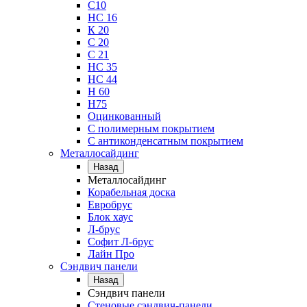
С10
НС 16
К 20
С 20
С 21
НС 35
НС 44
Н 60
Н75
Оцинкованный
С полимерным покрытием
С антиконденсатным покрытием
Металлосайдинг
Назад
Металлосайдинг
Корабельная доска
Евробрус
Блок хаус
Л-брус
Софит Л-брус
Лайн Про
Сэндвич панели
Назад
Сэндвич панели
Стеновые сэндвич-панели