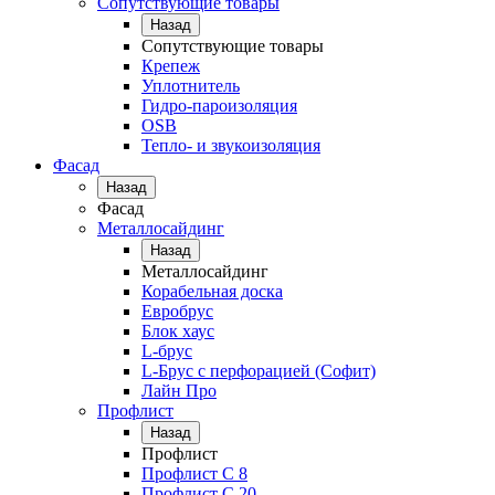
Сопутствующие товары
Назад
Сопутствующие товары
Крепеж
Уплотнитель
Гидро-пароизоляция
OSB
Тепло- и звукоизоляция
Фасад
Назад
Фасад
Металлосайдинг
Назад
Металлосайдинг
Корабельная доска
Евробрус
Блок хаус
L-брус
L-Брус с перфорацией (Софит)
Лайн Про
Профлист
Назад
Профлист
Профлист С 8
Профлист С 20