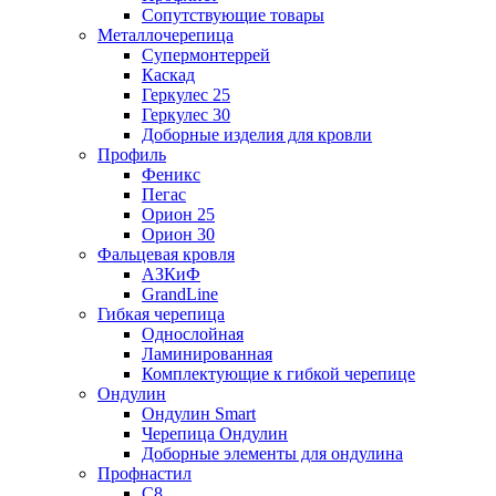
Сопутствующие товары
Металлочерепица
Супермонтеррей
Каскад
Геркулес 25
Геркулес 30
Доборные изделия для кровли
Профиль
Феникс
Пегас
Орион 25
Орион 30
Фальцевая кровля
АЗКиФ
GrandLine
Гибкая черепица
Однослойная
Ламинированная
Комплектующие к гибкой черепице
Ондулин
Ондулин Smart
Черепица Ондулин
Доборные элементы для ондулина
Профнастил
С8