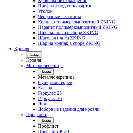
Кровельное ограждение
Профили под гипсокартон
Уголок
Чердачные лестницы
Колпак полимеркомпозитный ZKING
Парапет полимеркомпозитный ZKING
Пика колпака в сборе ZKING
Шаговая плита ZKING
Шар на колпак в сборе ZKING
Кровля
Назад
Кровля
Металлочерепица
Назад
Металлочерепица
Супермонтеррей
Каскад
Геркулес 25
Геркулес 30
Дюна
Доборные изделия для кровли
Профлист
Назад
Профлист
Профлист К 20