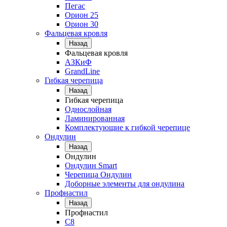
Пегас
Орион 25
Орион 30
Фальцевая кровля
Назад
Фальцевая кровля
АЗКиФ
GrandLine
Гибкая черепица
Назад
Гибкая черепица
Однослойная
Ламинированная
Комплектующие к гибкой черепице
Ондулин
Назад
Ондулин
Ондулин Smart
Черепица Ондулин
Доборные элементы для ондулина
Профнастил
Назад
Профнастил
С8