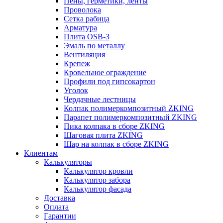
Пены, герметики, ленты
Проволока
Сетка рабица
Арматура
Плита OSB-3
Эмаль по металлу
Вентиляция
Крепеж
Кровельное ограждение
Профили под гипсокартон
Уголок
Чердачные лестницы
Колпак полимеркомпозитный ZKING
Парапет полимеркомпозитный ZKING
Пика колпака в сборе ZKING
Шаговая плита ZKING
Шар на колпак в сборе ZKING
Клиентам
Калькуляторы
Калькулятор кровли
Калькулятор забора
Калькулятор фасада
Доставка
Оплата
Гарантии