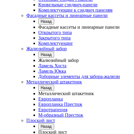
Кровельные сэндвич-панели
Комплектующие к сэндвич панелям
Фасадные кассеты и линеарные панели
Назад
Фасадные кассеты и линеарные панели
Открытого типа
Закрытого типа
Комплектующие
Жалюзийный забор
Назад
Жалюзийный забор
Ламель Хоста
Ламель Юкка
Доборные элементы для забора-жалюзи
Металлический штакетник
Назад
Металлический штакетник
Европланка
Европланка Престиж
Евротрапеция
М-образный Престиж
Плоский лист
Назад
Плоский лист