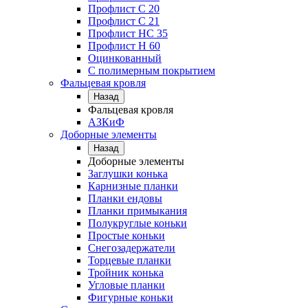
Профлист С 20
Профлист C 21
Профлист НС 35
Профлист Н 60
Оцинкованный
С полимерным покрытием
Фальцевая кровля
Назад
Фальцевая кровля
АЗКиФ
Доборные элементы
Назад
Доборные элементы
Заглушки конька
Карнизные планки
Планки ендовы
Планки примыкания
Полукруглые коньки
Простые коньки
Снегозадержатели
Торцевые планки
Тройник конька
Угловые планки
Фигурные коньки