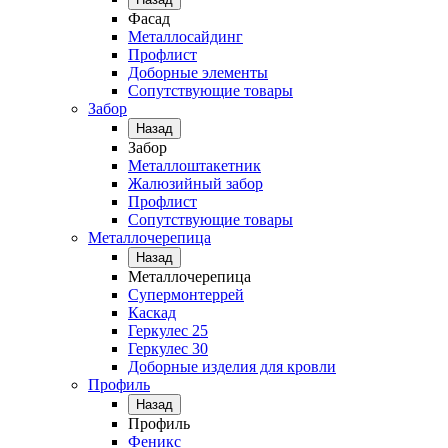
Фасад
Металлосайдинг
Профлист
Доборные элементы
Сопутствующие товары
Забор
Назад
Забор
Металлоштакетник
Жалюзийный забор
Профлист
Сопутствующие товары
Металлочерепица
Назад
Металлочерепица
Супермонтеррей
Каскад
Геркулес 25
Геркулес 30
Доборные изделия для кровли
Профиль
Назад
Профиль
Феникс