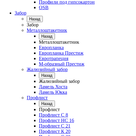
Профили под гипсокартон
OSB
Забор
Назад
Забор
Металлоштакетник
Назад
Металлоштакетник
Европланка
Европланка Престиж
Евротрапеция
М-образный Престиж
Жалюзийный забор
Назад
Жалюзийный забор
Ламель Хоста
Ламель Юкка
Профлист
Назад
Профлист
Профлист С 8
Профлист НС 16
Профлист C 21
Профлист К 20