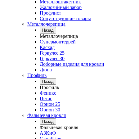
Металлоштакетник
Жалюзийный забор
Профлист
Сопутствующие товары
Металлочерепица
Назад
Металлочерепица
Супермонтеррей
Каскад
Геркулес 25
Геркулес 30
Доборные изделия для кровли
Дюна
Профиль
Назад
Профиль
Феникс
Пегас
Орион 25
Орион 30
Фальцевая кровля
Назад
Фальцевая кровля
АЗКиФ
GrandLine