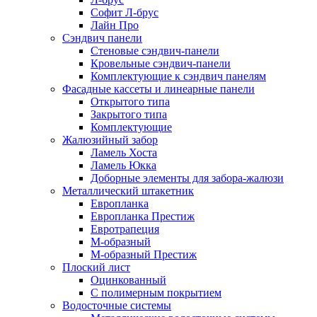
Софит Л-брус
Лайн Про
Сэндвич панели
Стеновые сэндвич-панели
Кровельные сэндвич-панели
Комплектующие к сэндвич панелям
Фасадные кассеты и линеарные панели
Открытого типа
Закрытого типа
Комплектующие
Жалюзийный забор
Ламель Хоста
Ламель Юкка
Доборные элементы для забора-жалюзи
Металлический штакетник
Европланка
Европланка Престиж
Евротрапеция
М-образный
М-образный Престиж
Плоский лист
Оцинкованный
С полимерным покрытием
Водосточные системы