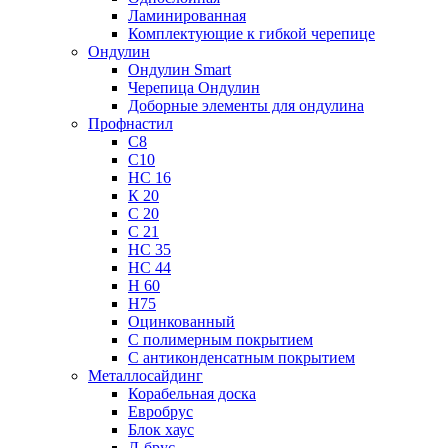
Ламинированная
Комплектующие к гибкой черепице
Ондулин
Ондулин Smart
Черепица Ондулин
Доборные элементы для ондулина
Профнастил
С8
С10
НС 16
К 20
С 20
С 21
НС 35
НС 44
Н 60
Н75
Оцинкованный
С полимерным покрытием
С антиконденсатным покрытием
Металлосайдинг
Корабельная доска
Евробрус
Блок хаус
Л-брус