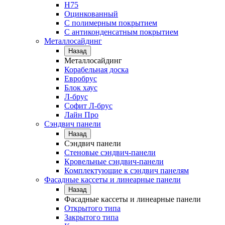
Н75
Оцинкованный
С полимерным покрытием
С антиконденсатным покрытием
Металлосайдинг
Назад
Металлосайдинг
Корабельная доска
Евробрус
Блок хаус
Л-брус
Софит Л-брус
Лайн Про
Сэндвич панели
Назад
Сэндвич панели
Стеновые сэндвич-панели
Кровельные сэндвич-панели
Комплектующие к сэндвич панелям
Фасадные кассеты и линеарные панели
Назад
Фасадные кассеты и линеарные панели
Открытого типа
Закрытого типа