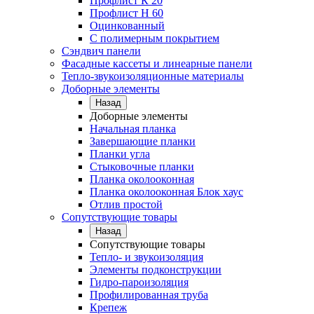
Профлист К 20
Профлист Н 60
Оцинкованный
С полимерным покрытием
Сэндвич панели
Фасадные кассеты и линеарные панели
Тепло-звукоизоляционные материалы
Доборные элементы
Назад
Доборные элементы
Начальная планка
Завершающие планки
Планки угла
Стыковочные планки
Планка околооконная
Планка околооконная Блок хаус
Отлив простой
Сопутствующие товары
Назад
Сопутствующие товары
Тепло- и звукоизоляция
Элементы подконструкции
Гидро-пароизоляция
Профилированная труба
Крепеж