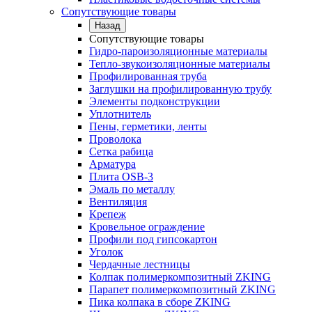
Сопутствующие товары
Назад
Сопутствующие товары
Гидро-пароизоляционные материалы
Тепло-звукоизоляционные материалы
Профилированная труба
Заглушки на профилированную трубу
Элементы подконструкции
Уплотнитель
Пены, герметики, ленты
Проволока
Сетка рабица
Арматура
Плита OSB-3
Эмаль по металлу
Вентиляция
Крепеж
Кровельное ограждение
Профили под гипсокартон
Уголок
Чердачные лестницы
Колпак полимеркомпозитный ZKING
Парапет полимеркомпозитный ZKING
Пика колпака в сборе ZKING