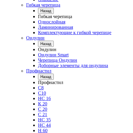
Гибкая черепица
Назад
Гибкая черепица
Однослойная
Ламинированная
Комплектующие к гибкой черепице
Ондулин
Назад
Ондулин
Ондулин Smart
Черепица Ондулин
Доборные элементы для ондулина
Профнастил
Назад
Профнастил
С8
С10
НС 16
К 20
С 20
С 21
НС 35
НС 44
Н 60