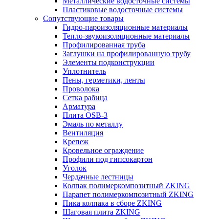
Металлические водосточные системы
Пластиковые водосточные системы
Сопутствующие товары
Гидро-пароизоляционные материалы
Тепло-звукоизоляционные материалы
Профилированная труба
Заглушки на профилированную трубу
Элементы подконструкции
Уплотнитель
Пены, герметики, ленты
Проволока
Сетка рабица
Арматура
Плита OSB-3
Эмаль по металлу
Вентиляция
Крепеж
Кровельное ограждение
Профили под гипсокартон
Уголок
Чердачные лестницы
Колпак полимеркомпозитный ZKING
Парапет полимеркомпозитный ZKING
Пика колпака в сборе ZKING
Шаговая плита ZKING