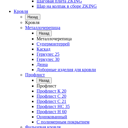
Шаговая плита ZKING
Шар на колпак в сборе ZKING
Кровля
Назад
Кровля
Металлочерепица
Назад
Металлочерепица
Супермонтеррей
Каскад
Геркулес 25
Геркулес 30
Дюна
Доборные изделия для кровли
Профлист
Назад
Профлист
Профлист К 20
Профлист С 20
Профлист C 21
Профлист НС 35
Профлист Н 60
Оцинкованный
С полимерным покрытием
Фальцевая кровля