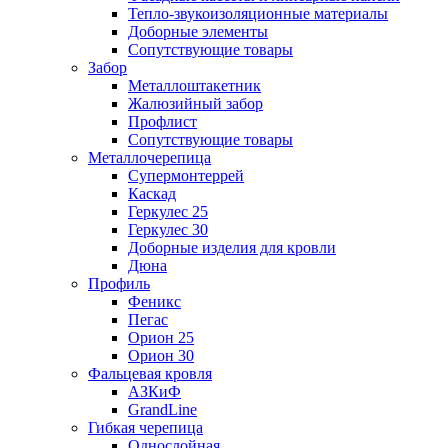
Тепло-звукоизоляционные материалы
Доборные элементы
Сопутствующие товары
Забор
Металлоштакетник
Жалюзийный забор
Профлист
Сопутствующие товары
Металлочерепица
Супермонтеррей
Каскад
Геркулес 25
Геркулес 30
Доборные изделия для кровли
Дюна
Профиль
Феникс
Пегас
Орион 25
Орион 30
Фальцевая кровля
АЗКиФ
GrandLine
Гибкая черепица
Однослойная