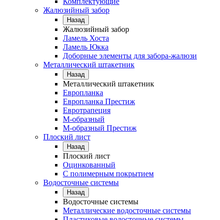
Комплектующие
Жалюзийный забор
Назад
Жалюзийный забор
Ламель Хоста
Ламель Юкка
Доборные элементы для забора-жалюзи
Металлический штакетник
Назад
Металлический штакетник
Европланка
Европланка Престиж
Евротрапеция
М-образный
М-образный Престиж
Плоский лист
Назад
Плоский лист
Оцинкованный
С полимерным покрытием
Водосточные системы
Назад
Водосточные системы
Металлические водосточные системы
Пластиковые водосточные системы