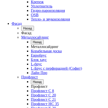
Крепеж
Уплотнитель
Гидро-пароизоляция
OSB
Тепло- и звукоизоляция
Фасад
Назад
Фасад
Металлосайдинг
Назад
Металлосайдинг
Корабельная доска
Евробрус
Блок хаус
L-брус
L-Брус с перфорацией (Софит)
Лайн Про
Профлист
Назад
Профлист
Профлист С 8
Профлист С 20
Профлист C 21
Профлист НС 35