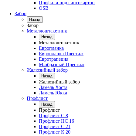
Профили под гипсокартон
OSB
Забор
Назад
Забор
Металлоштакетник
Назад
Металлоштакетник
Европланка
Европланка Престиж
Евротрапеция
М-образный Престиж
Жалюзийный забор
Назад
Жалюзийный забор
Ламель Хоста
Ламель Юкка
Профлист
Назад
Профлист
Профлист С 8
Профлист НС 16
Профлист C 21
Профлист К 20