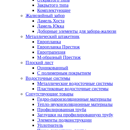
Закрытого типа
Комплектующие
Жалюзийный забор
Ламель Хоста
Ламель Юкка
Доборные элементы для забора-жалюзи
Металлический штакетник
Европланка
Европланка Престиж
Евротрапеция
М-образный Престиж
Плоский лист
Оцинкованный
С полимерным покрытием
Водосточные системы
Металлические водосточные системы
Пластиковые водосточные системы
Сопутствующие товары
Гидро-пароизоляционные материалы
Тепло-звукоизоляционные материалы
Профилированная труба
Заглушки на профилированную трубу
Элементы подконструкции
Уплотнитель