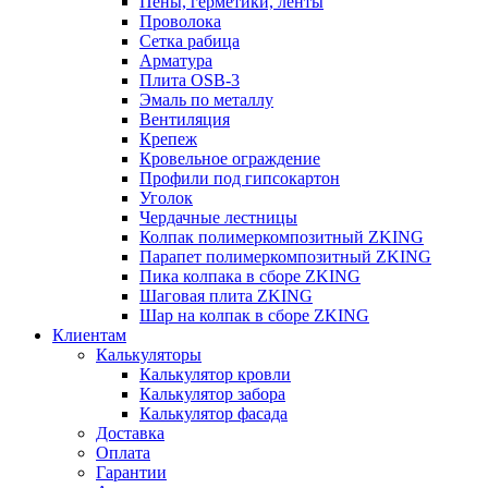
Пены, герметики, ленты
Проволока
Сетка рабица
Арматура
Плита OSB-3
Эмаль по металлу
Вентиляция
Крепеж
Кровельное ограждение
Профили под гипсокартон
Уголок
Чердачные лестницы
Колпак полимеркомпозитный ZKING
Парапет полимеркомпозитный ZKING
Пика колпака в сборе ZKING
Шаговая плита ZKING
Шар на колпак в сборе ZKING
Клиентам
Калькуляторы
Калькулятор кровли
Калькулятор забора
Калькулятор фасада
Доставка
Оплата
Гарантии