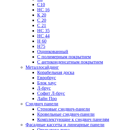
С10
НС 16
К 20
С 20
С 21
НС 35
НС 44
Н 60
Н75
Оцинкованный
С полимерным покрытием
С антиконденсатным покрытием
Металлосайдинг
Корабельная доска
Евробрус
Блок хаус
Л-брус
Софит Л-брус
Лайн Про
Сэндвич панели
Стеновые сэндвич-панели
Кровельные сэндвич-панели
Комплектующие к сэндвич панелям
Фасадные кассеты и линеарные панели
Открытого типа