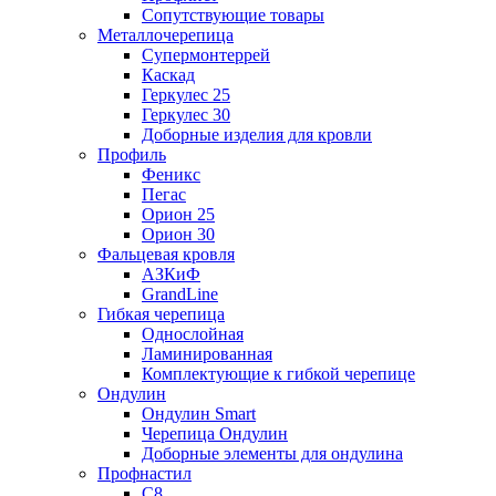
Сопутствующие товары
Металлочерепица
Супермонтеррей
Каскад
Геркулес 25
Геркулес 30
Доборные изделия для кровли
Профиль
Феникс
Пегас
Орион 25
Орион 30
Фальцевая кровля
АЗКиФ
GrandLine
Гибкая черепица
Однослойная
Ламинированная
Комплектующие к гибкой черепице
Ондулин
Ондулин Smart
Черепица Ондулин
Доборные элементы для ондулина
Профнастил
С8