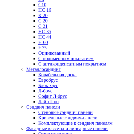
С10
НС 16
К 20
С 20
С 21
НС 35
НС 44
Н 60
Н75
Оцинкованный
С полимерным покрытием
С антиконденсатным покрытием
Металлосайдинг
Корабельная доска
Евробрус
Блок хаус
Л-брус
Софит Л-брус
Лайн Про
Сэндвич панели
Стеновые сэндвич-панели
Кровельные сэндвич-панели
Комплектующие к сэндвич панелям
Фасадные кассеты и линеарные панели
Открытого типа