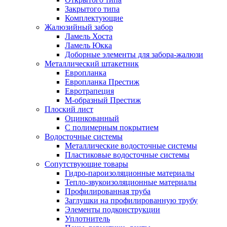
Закрытого типа
Комплектующие
Жалюзийный забор
Ламель Хоста
Ламель Юкка
Доборные элементы для забора-жалюзи
Металлический штакетник
Европланка
Европланка Престиж
Евротрапеция
М-образный Престиж
Плоский лист
Оцинкованный
С полимерным покрытием
Водосточные системы
Металлические водосточные системы
Пластиковые водосточные системы
Сопутствующие товары
Гидро-пароизоляционные материалы
Тепло-звукоизоляционные материалы
Профилированная труба
Заглушки на профилированную трубу
Элементы подконструкции
Уплотнитель