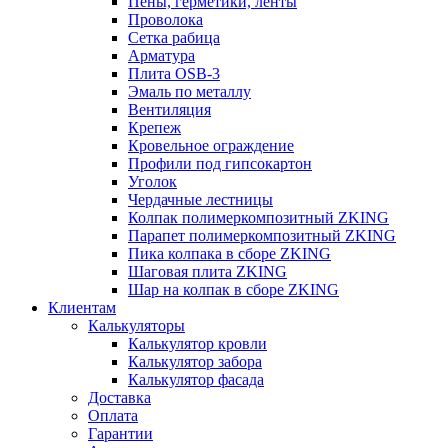
Пены, герметики, ленты
Проволока
Сетка рабица
Арматура
Плита OSB-3
Эмаль по металлу
Вентиляция
Крепеж
Кровельное ограждение
Профили под гипсокартон
Уголок
Чердачные лестницы
Колпак полимеркомпозитный ZKING
Парапет полимеркомпозитный ZKING
Пика колпака в сборе ZKING
Шаговая плита ZKING
Шар на колпак в сборе ZKING
Клиентам
Калькуляторы
Калькулятор кровли
Калькулятор забора
Калькулятор фасада
Доставка
Оплата
Гарантии