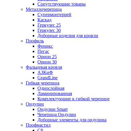
Сопутствующие товары
Металлочерепица
Супермонтеррей
Каскад
Геркулес 25
Геркулес 30
Доборные изделия для кровли
Профиль
Феникс
Пегас
Орион 25
Орион 30
Фальцевая кровля
АЗКиФ
GrandLine
Гибкая черепица
Однослойная
Ламинированная
Комплектующие к гибкой черепице
Ондулин
Ондулин Smart
Черепица Ондулин
Доборные элементы для ондулина
Профнастил
С8