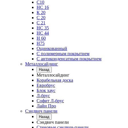
С10
НС 16
К 20
С 20
С 21
НС 35
НС 44
Н 60
Н75
Оцинкованный
С полимерным покрытием
С антиконденсатным покрытием
Металлосайдинг
Назад
Металлосайдинг
Корабельная доска
Евробрус
Блок хаус
Л-брус
Софит Л-брус
Лайн Про
Сэндвич панели
Назад
Сэндвич панели
Стеновые сэндвич-панели