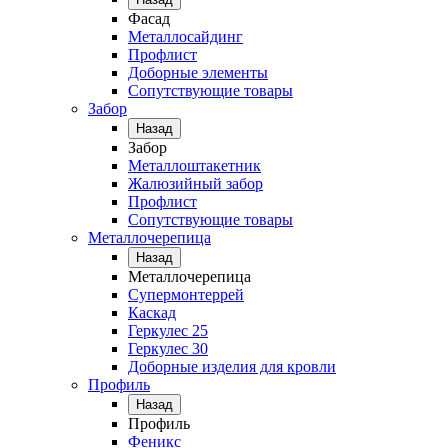
Фасад
Металлосайдинг
Профлист
Доборные элементы
Сопутствующие товары
Забор
Назад
Забор
Металлоштакетник
Жалюзийный забор
Профлист
Сопутствующие товары
Металлочерепица
Назад
Металлочерепица
Супермонтеррей
Каскад
Геркулес 25
Геркулес 30
Доборные изделия для кровли
Профиль
Назад
Профиль
Феникс