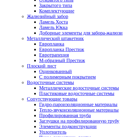
Закрытого типа
Комплектующие
Жалюзийный забор
Ламель Хоста
Ламель Юкка
Доборные элементы для забора-жалюзи
Металлический штакетник
Европланка
Европланка Престиж
Евротрапеция
М-образный Престиж
Плоский лист
Оцинкованный
С полимерным покрытием
Водосточные системы
Металлические водосточные системы
Пластиковые водосточные системы
Сопутствующие товары
Гидро-пароизоляционные материалы
Тепло-звукоизоляционные материалы
Профилированная труба
Заглушки на профилированную трубу
Элементы подконструкции
Уплотнитель