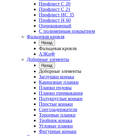
Профлист С 20
Профлист C 21
Профлист НС 35
Профлист Н 60
Оцинкованный
С полимерным покрытием
Фальцевая кровля
Назад
Фальцевая кровля
АЗКиФ
Доборные элементы
Назад
Доборные элементы
Заглушки конька
Карнизные планки
Планки ендовы
Планки примыкания
Полукруглые коньки
Простые коньки
Снегозадержатели
Торцевые планки
Тройник конька
Угловые планки
Фигурные коньки