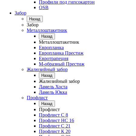
Профили под гипсокартон
OSB
Забор
Назад
Забор
Металлоштакетник
Назад
Металлоштакетник
Европланка
Европланка Престиж
Евротрапеция
М-образный Престиж
Жалюзийный забор
Назад
Жалюзийный забор
Ламель Хоста
Ламель Юкка
Профлист
Назад
Профлист
Профлист С 8
Профлист НС 16
Профлист C 21
Профлист К 20