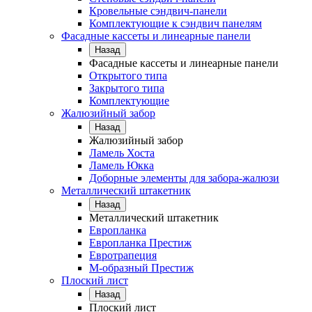
Кровельные сэндвич-панели
Комплектующие к сэндвич панелям
Фасадные кассеты и линеарные панели
Назад
Фасадные кассеты и линеарные панели
Открытого типа
Закрытого типа
Комплектующие
Жалюзийный забор
Назад
Жалюзийный забор
Ламель Хоста
Ламель Юкка
Доборные элементы для забора-жалюзи
Металлический штакетник
Назад
Металлический штакетник
Европланка
Европланка Престиж
Евротрапеция
М-образный Престиж
Плоский лист
Назад
Плоский лист