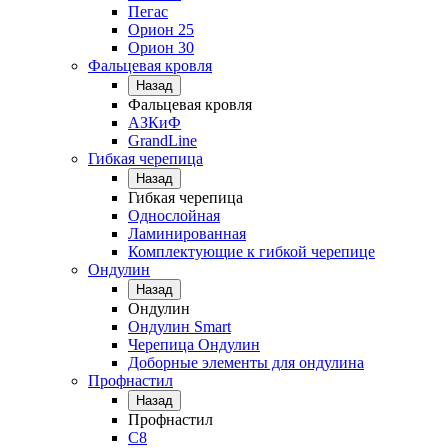
Пегас
Орион 25
Орион 30
Фальцевая кровля
Назад
Фальцевая кровля
АЗКиФ
GrandLine
Гибкая черепица
Назад
Гибкая черепица
Однослойная
Ламинированная
Комплектующие к гибкой черепице
Ондулин
Назад
Ондулин
Ондулин Smart
Черепица Ондулин
Доборные элементы для ондулина
Профнастил
Назад
Профнастил
С8