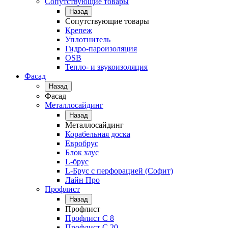
Сопутствующие товары
Назад
Сопутствующие товары
Крепеж
Уплотнитель
Гидро-пароизоляция
OSB
Тепло- и звукоизоляция
Фасад
Назад
Фасад
Металлосайдинг
Назад
Металлосайдинг
Корабельная доска
Евробрус
Блок хаус
L-брус
L-Брус с перфорацией (Софит)
Лайн Про
Профлист
Назад
Профлист
Профлист С 8
Профлист С 20