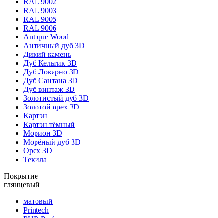
RAL 9002
RAL 9003
RAL 9005
RAL 9006
Antique Wood
Античный дуб 3D
Дикий камень
Дуб Кельтик 3D
Дуб Локарно 3D
Дуб Сантана 3D
Дуб винтаж 3D
Золотистый дуб 3D
Золотой орех 3D
Картэн
Картэн тёмный
Морион 3D
Морёный дуб 3D
Орех 3D
Текила
Покрытие
глянцевый
матовый
Printech