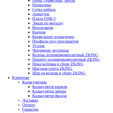
Пены, герметики, ленты
Проволока
Сетка рабица
Арматура
Плита OSB-3
Эмаль по металлу
Вентиляция
Крепеж
Кровельное ограждение
Профили под гипсокартон
Уголок
Чердачные лестницы
Колпак полимеркомпозитный ZKING
Парапет полимеркомпозитный ZKING
Пика колпака в сборе ZKING
Шаговая плита ZKING
Шар на колпак в сборе ZKING
Клиентам
Калькуляторы
Калькулятор кровли
Калькулятор забора
Калькулятор фасада
Доставка
Оплата
Гарантии