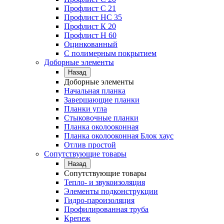
Профлист C 21
Профлист НС 35
Профлист К 20
Профлист Н 60
Оцинкованный
С полимерным покрытием
Доборные элементы
Назад
Доборные элементы
Начальная планка
Завершающие планки
Планки угла
Стыковочные планки
Планка околооконная
Планка околооконная Блок хаус
Отлив простой
Сопутствующие товары
Назад
Сопутствующие товары
Тепло- и звукоизоляция
Элементы подконструкции
Гидро-пароизоляция
Профилированная труба
Крепеж