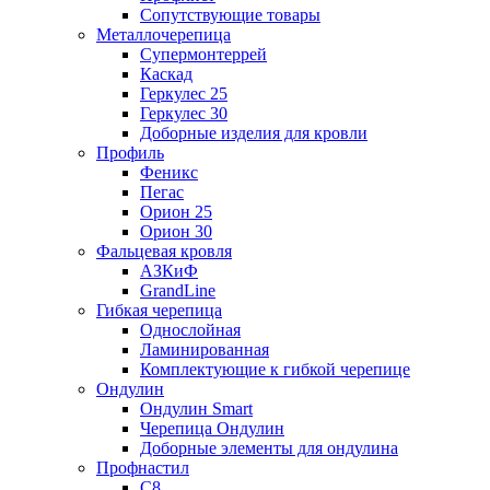
Сопутствующие товары
Металлочерепица
Супермонтеррей
Каскад
Геркулес 25
Геркулес 30
Доборные изделия для кровли
Профиль
Феникс
Пегас
Орион 25
Орион 30
Фальцевая кровля
АЗКиФ
GrandLine
Гибкая черепица
Однослойная
Ламинированная
Комплектующие к гибкой черепице
Ондулин
Ондулин Smart
Черепица Ондулин
Доборные элементы для ондулина
Профнастил
С8