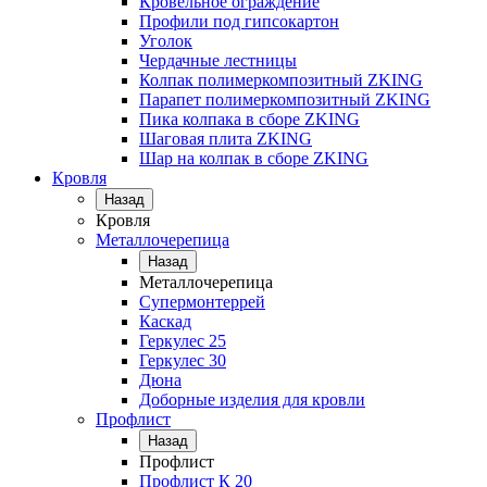
Кровельное ограждение
Профили под гипсокартон
Уголок
Чердачные лестницы
Колпак полимеркомпозитный ZKING
Парапет полимеркомпозитный ZKING
Пика колпака в сборе ZKING
Шаговая плита ZKING
Шар на колпак в сборе ZKING
Кровля
Назад
Кровля
Металлочерепица
Назад
Металлочерепица
Супермонтеррей
Каскад
Геркулес 25
Геркулес 30
Дюна
Доборные изделия для кровли
Профлист
Назад
Профлист
Профлист К 20