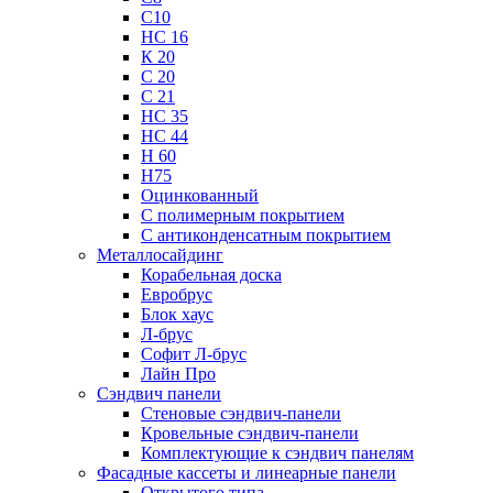
С10
НС 16
К 20
С 20
С 21
НС 35
НС 44
Н 60
Н75
Оцинкованный
С полимерным покрытием
С антиконденсатным покрытием
Металлосайдинг
Корабельная доска
Евробрус
Блок хаус
Л-брус
Софит Л-брус
Лайн Про
Сэндвич панели
Стеновые сэндвич-панели
Кровельные сэндвич-панели
Комплектующие к сэндвич панелям
Фасадные кассеты и линеарные панели
Открытого типа