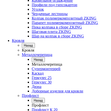
Кровельное ограждение
Профили под гипсокартон
Уголок
Чердачные лестницы
Колпак полимеркомпозитный ZKING
Парапет полимеркомпозитный ZKING
Пика колпака в сборе ZKING
Шаговая плита ZKING
Шар на колпак в сборе ZKING
Кровля
Назад
Кровля
Металлочерепица
Назад
Металлочерепица
Супермонтеррей
Каскад
Геркулес 25
Геркулес 30
Дюна
Доборные изделия для кровли
Профлист
Назад
Профлист
Профлист К 20