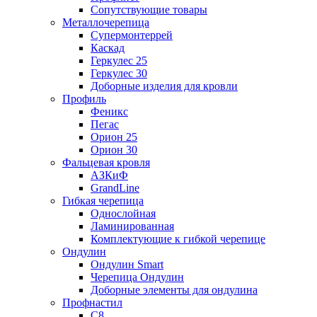
Сопутствующие товары
Металлочерепица
Супермонтеррей
Каскад
Геркулес 25
Геркулес 30
Доборные изделия для кровли
Профиль
Феникс
Пегас
Орион 25
Орион 30
Фальцевая кровля
АЗКиФ
GrandLine
Гибкая черепица
Однослойная
Ламинированная
Комплектующие к гибкой черепице
Ондулин
Ондулин Smart
Черепица Ондулин
Доборные элементы для ондулина
Профнастил
С8