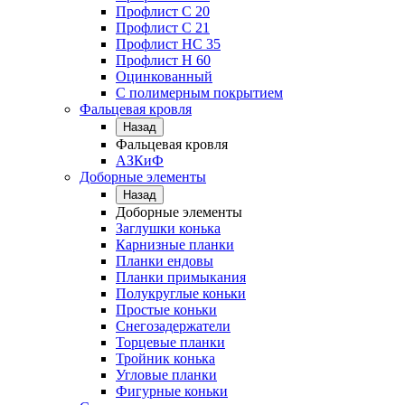
Профлист С 20
Профлист C 21
Профлист НС 35
Профлист Н 60
Оцинкованный
С полимерным покрытием
Фальцевая кровля
Назад
Фальцевая кровля
АЗКиФ
Доборные элементы
Назад
Доборные элементы
Заглушки конька
Карнизные планки
Планки ендовы
Планки примыкания
Полукруглые коньки
Простые коньки
Снегозадержатели
Торцевые планки
Тройник конька
Угловые планки
Фигурные коньки