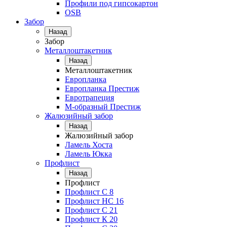
Профили под гипсокартон
OSB
Забор
Назад
Забор
Металлоштакетник
Назад
Металлоштакетник
Европланка
Европланка Престиж
Евротрапеция
М-образный Престиж
Жалюзийный забор
Назад
Жалюзийный забор
Ламель Хоста
Ламель Юкка
Профлист
Назад
Профлист
Профлист С 8
Профлист НС 16
Профлист C 21
Профлист К 20