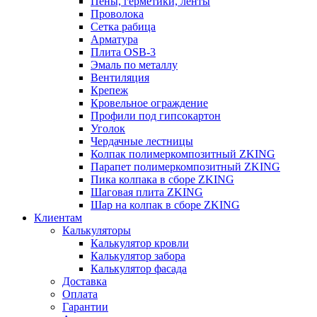
Пены, герметики, ленты
Проволока
Сетка рабица
Арматура
Плита OSB-3
Эмаль по металлу
Вентиляция
Крепеж
Кровельное ограждение
Профили под гипсокартон
Уголок
Чердачные лестницы
Колпак полимеркомпозитный ZKING
Парапет полимеркомпозитный ZKING
Пика колпака в сборе ZKING
Шаговая плита ZKING
Шар на колпак в сборе ZKING
Клиентам
Калькуляторы
Калькулятор кровли
Калькулятор забора
Калькулятор фасада
Доставка
Оплата
Гарантии