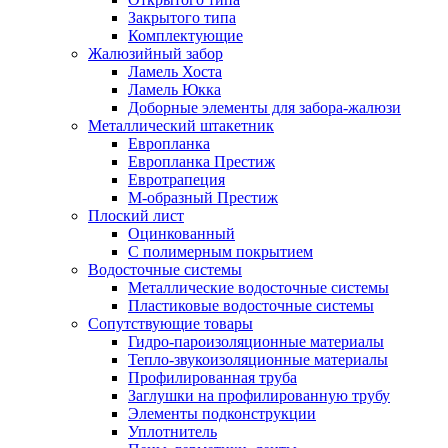
Закрытого типа
Комплектующие
Жалюзийный забор
Ламель Хоста
Ламель Юкка
Доборные элементы для забора-жалюзи
Металлический штакетник
Европланка
Европланка Престиж
Евротрапеция
М-образный Престиж
Плоский лист
Оцинкованный
С полимерным покрытием
Водосточные системы
Металлические водосточные системы
Пластиковые водосточные системы
Сопутствующие товары
Гидро-пароизоляционные материалы
Тепло-звукоизоляционные материалы
Профилированная труба
Заглушки на профилированную трубу
Элементы подконструкции
Уплотнитель