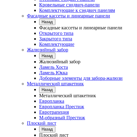
Кровельные сэндвич-панели
Комплектующие к сэндвич панелям
Фасадные кассеты и линеарные панели
Назад
Фасадные кассеты и линеарные панели
Открытого типа
Закрытого типа
Комплектующие
Жалюзийный забор
Назад
Жалюзийный забор
Ламель Хоста
Ламель Юкка
Доборные элементы для забора-жалюзи
Металлический штакетник
Назад
Металлический штакетник
Европланка
Европланка Престиж
Евротрапеция
М-образный Престиж
Плоский лист
Назад
Плоский лист