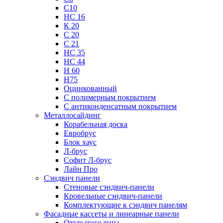
С10
НС 16
К 20
С 20
С 21
НС 35
НС 44
Н 60
Н75
Оцинкованный
С полимерным покрытием
С антиконденсатным покрытием
Металлосайдинг
Корабельная доска
Евробрус
Блок хаус
Л-брус
Софит Л-брус
Лайн Про
Сэндвич панели
Стеновые сэндвич-панели
Кровельные сэндвич-панели
Комплектующие к сэндвич панелям
Фасадные кассеты и линеарные панели
Открытого типа