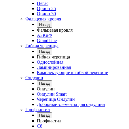
Пегас
Орион 25
Орион 30
Фальцевая кровля
Назад
Фальцевая кровля
АЗКиФ
GrandLine
Гибкая черепица
Назад
Гибкая черепица
Однослойная
Ламинированная
Комплектующие к гибкой черепице
Ондулин
Назад
Ондулин
Ондулин Smart
Черепица Ондулин
Доборные элементы для ондулина
Профнастил
Назад
Профнастил
С8