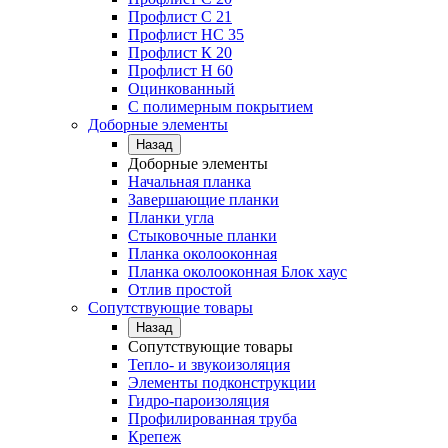
Профлист C 21
Профлист НС 35
Профлист К 20
Профлист Н 60
Оцинкованный
С полимерным покрытием
Доборные элементы
Назад
Доборные элементы
Начальная планка
Завершающие планки
Планки угла
Стыковочные планки
Планка околооконная
Планка околооконная Блок хаус
Отлив простой
Сопутствующие товары
Назад
Сопутствующие товары
Тепло- и звукоизоляция
Элементы подконструкции
Гидро-пароизоляция
Профилированная труба
Крепеж