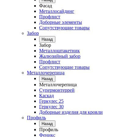
Фасад
Металлосайдинг
Профлист
Доборные элементы
Сопутствующие товары
Забор
Назад
Забор
Металлоштакетник
Жалюзийный забор
Профлист
Сопутствующие товары
Металлочерепица
Назад
Металлочерепица
Супермонтеррей
Каскад
Геркулес 25
Геркулес 30
Доборные изделия для кровли
Профиль
Назад
Профиль
Феникс