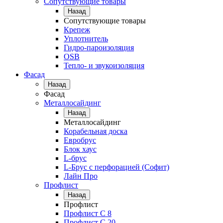
Сопутствующие товары
Назад
Сопутствующие товары
Крепеж
Уплотнитель
Гидро-пароизоляция
OSB
Тепло- и звукоизоляция
Фасад
Назад
Фасад
Металлосайдинг
Назад
Металлосайдинг
Корабельная доска
Евробрус
Блок хаус
L-брус
L-Брус с перфорацией (Софит)
Лайн Про
Профлист
Назад
Профлист
Профлист С 8
Профлист С 20