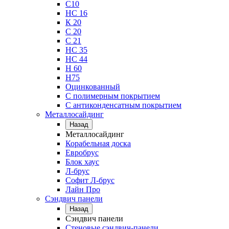
С10
НС 16
К 20
С 20
С 21
НС 35
НС 44
Н 60
Н75
Оцинкованный
С полимерным покрытием
С антиконденсатным покрытием
Металлосайдинг
Назад
Металлосайдинг
Корабельная доска
Евробрус
Блок хаус
Л-брус
Софит Л-брус
Лайн Про
Сэндвич панели
Назад
Сэндвич панели
Стеновые сэндвич-панели