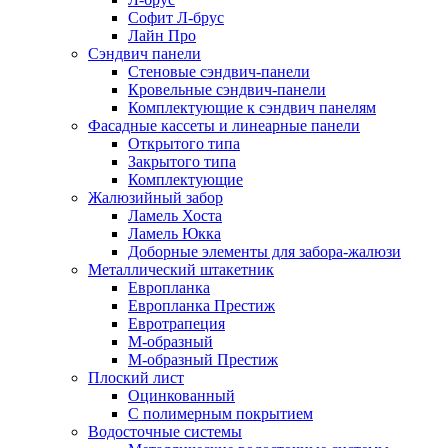
Софит Л-брус
Лайн Про
Сэндвич панели
Стеновые сэндвич-панели
Кровельные сэндвич-панели
Комплектующие к сэндвич панелям
Фасадные кассеты и линеарные панели
Открытого типа
Закрытого типа
Комплектующие
Жалюзийный забор
Ламель Хоста
Ламель Юкка
Доборные элементы для забора-жалюзи
Металлический штакетник
Европланка
Европланка Престиж
Евротрапеция
М-образный
М-образный Престиж
Плоский лист
Оцинкованный
С полимерным покрытием
Водосточные системы