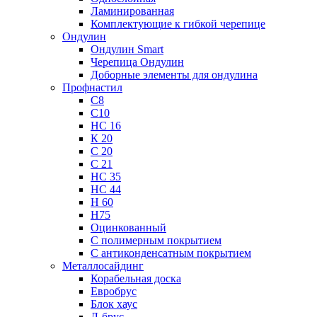
Ламинированная
Комплектующие к гибкой черепице
Ондулин
Ондулин Smart
Черепица Ондулин
Доборные элементы для ондулина
Профнастил
С8
С10
НС 16
К 20
С 20
С 21
НС 35
НС 44
Н 60
Н75
Оцинкованный
С полимерным покрытием
С антиконденсатным покрытием
Металлосайдинг
Корабельная доска
Евробрус
Блок хаус
Л-брус