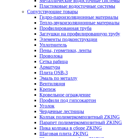
Металлические водосточные системы
Пластиковые водосточные системы
Сопутствующие товары
Гидро-пароизоляционные материалы
Тепло-звукоизоляционные материалы
Профилированная труба
Заглушки на профилированную трубу
Элементы подконструкции
Уплотнитель
Пены, герметики, ленты
Проволока
Сетка рабица
Арматура
Плита OSB-3
Эмаль по металлу
Вентиляция
Крепеж
Кровельное ограждение
Профили под гипсокартон
Уголок
Чердачные лестницы
Колпак полимеркомпозитный ZKING
Парапет полимеркомпозитный ZKING
Пика колпака в сборе ZKING
Шаговая плита ZKING