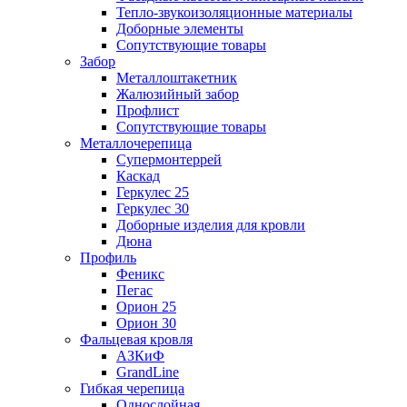
Тепло-звукоизоляционные материалы
Доборные элементы
Сопутствующие товары
Забор
Металлоштакетник
Жалюзийный забор
Профлист
Сопутствующие товары
Металлочерепица
Супермонтеррей
Каскад
Геркулес 25
Геркулес 30
Доборные изделия для кровли
Дюна
Профиль
Феникс
Пегас
Орион 25
Орион 30
Фальцевая кровля
АЗКиФ
GrandLine
Гибкая черепица
Однослойная