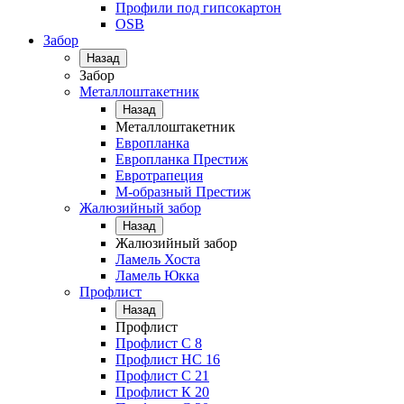
Профили под гипсокартон
OSB
Забор
Назад
Забор
Металлоштакетник
Назад
Металлоштакетник
Европланка
Европланка Престиж
Евротрапеция
М-образный Престиж
Жалюзийный забор
Назад
Жалюзийный забор
Ламель Хоста
Ламель Юкка
Профлист
Назад
Профлист
Профлист С 8
Профлист НС 16
Профлист C 21
Профлист К 20