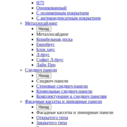
Н75
Оцинкованный
С полимерным покрытием
С антиконденсатным покрытием
Металлосайдинг
Назад
Металлосайдинг
Корабельная доска
Евробрус
Блок хаус
Л-брус
Софит Л-брус
Лайн Про
Сэндвич панели
Назад
Сэндвич панели
Стеновые сэндвич-панели
Кровельные сэндвич-панели
Комплектующие к сэндвич панелям
Фасадные кассеты и линеарные панели
Назад
Фасадные кассеты и линеарные панели
Открытого типа
Закрытого типа