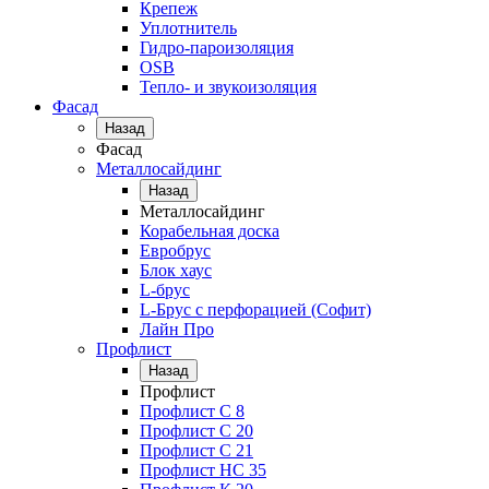
Крепеж
Уплотнитель
Гидро-пароизоляция
OSB
Тепло- и звукоизоляция
Фасад
Назад
Фасад
Металлосайдинг
Назад
Металлосайдинг
Корабельная доска
Евробрус
Блок хаус
L-брус
L-Брус с перфорацией (Софит)
Лайн Про
Профлист
Назад
Профлист
Профлист С 8
Профлист С 20
Профлист C 21
Профлист НС 35