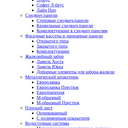
Софит Л-брус
Лайн Про
Сэндвич панели
Стеновые сэндвич-панели
Кровельные сэндвич-панели
Комплектующие к сэндвич панелям
Фасадные кассеты и линеарные панели
Открытого типа
Закрытого типа
Комплектующие
Жалюзийный забор
Ламель Хоста
Ламель Юкка
Доборные элементы для забора-жалюзи
Металлический штакетник
Европланка
Европланка Престиж
Евротрапеция
М-образный
М-образный Престиж
Плоский лист
Оцинкованный
С полимерным покрытием
Водосточные системы