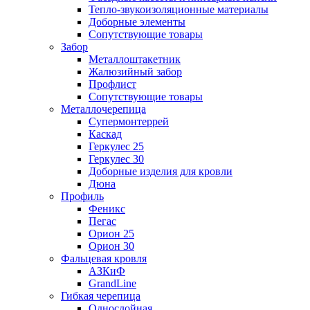
Тепло-звукоизоляционные материалы
Доборные элементы
Сопутствующие товары
Забор
Металлоштакетник
Жалюзийный забор
Профлист
Сопутствующие товары
Металлочерепица
Супермонтеррей
Каскад
Геркулес 25
Геркулес 30
Доборные изделия для кровли
Дюна
Профиль
Феникс
Пегас
Орион 25
Орион 30
Фальцевая кровля
АЗКиФ
GrandLine
Гибкая черепица
Однослойная