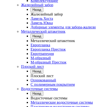
Комплектующие
Жалюзийный забор
Назад
Жалюзийный забор
Ламель Хоста
Ламель Юкка
Доборные элементы для забора-жалюзи
Металлический штакетник
Назад
Металлический штакетник
Европланка
Европланка Престиж
Евротрапеция
М-образный
М-образный Престиж
Плоский лист
Назад
Плоский лист
Оцинкованный
С полимерным покрытием
Водосточные системы
Назад
Водосточные системы
Металлические водосточные системы
Пластиковые водосточные системы