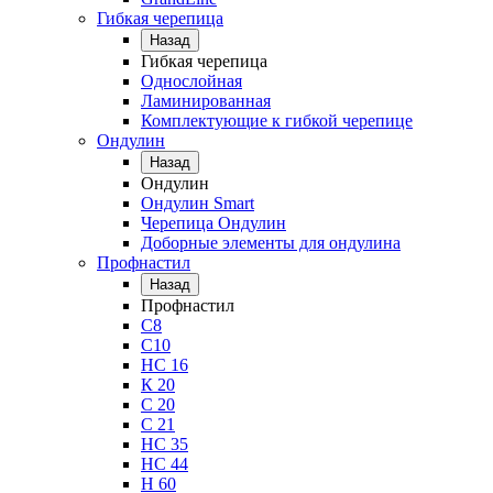
Гибкая черепица
Назад
Гибкая черепица
Однослойная
Ламинированная
Комплектующие к гибкой черепице
Ондулин
Назад
Ондулин
Ондулин Smart
Черепица Ондулин
Доборные элементы для ондулина
Профнастил
Назад
Профнастил
С8
С10
НС 16
К 20
С 20
С 21
НС 35
НС 44
Н 60