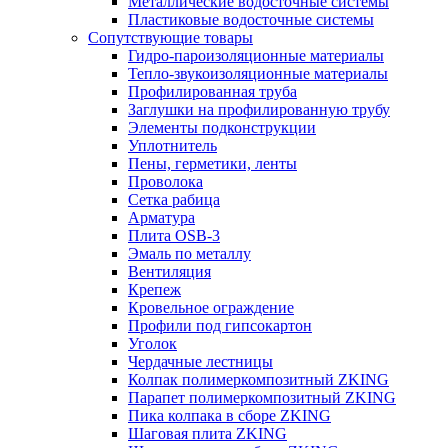
Металлические водосточные системы
Пластиковые водосточные системы
Сопутствующие товары
Гидро-пароизоляционные материалы
Тепло-звукоизоляционные материалы
Профилированная труба
Заглушки на профилированную трубу
Элементы подконструкции
Уплотнитель
Пены, герметики, ленты
Проволока
Сетка рабица
Арматура
Плита OSB-3
Эмаль по металлу
Вентиляция
Крепеж
Кровельное ограждение
Профили под гипсокартон
Уголок
Чердачные лестницы
Колпак полимеркомпозитный ZKING
Парапет полимеркомпозитный ZKING
Пика колпака в сборе ZKING
Шаговая плита ZKING