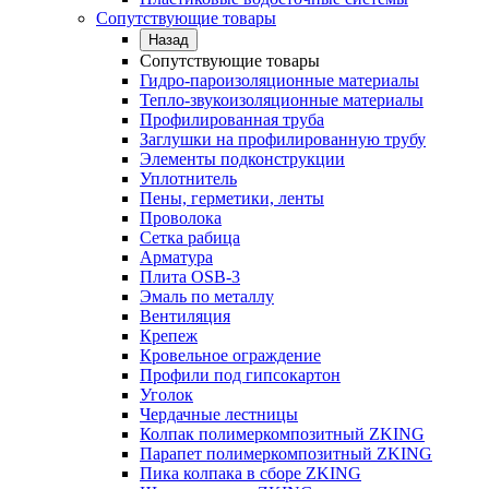
Сопутствующие товары
Назад
Сопутствующие товары
Гидро-пароизоляционные материалы
Тепло-звукоизоляционные материалы
Профилированная труба
Заглушки на профилированную трубу
Элементы подконструкции
Уплотнитель
Пены, герметики, ленты
Проволока
Сетка рабица
Арматура
Плита OSB-3
Эмаль по металлу
Вентиляция
Крепеж
Кровельное ограждение
Профили под гипсокартон
Уголок
Чердачные лестницы
Колпак полимеркомпозитный ZKING
Парапет полимеркомпозитный ZKING
Пика колпака в сборе ZKING