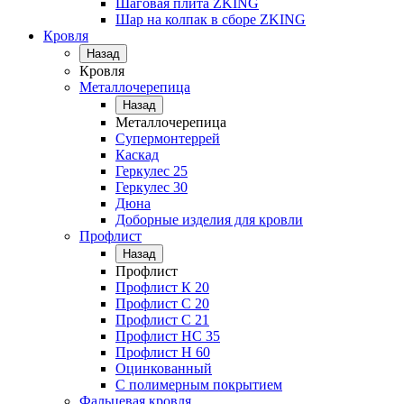
Шаговая плита ZKING
Шар на колпак в сборе ZKING
Кровля
Назад
Кровля
Металлочерепица
Назад
Металлочерепица
Супермонтеррей
Каскад
Геркулес 25
Геркулес 30
Дюна
Доборные изделия для кровли
Профлист
Назад
Профлист
Профлист К 20
Профлист С 20
Профлист C 21
Профлист НС 35
Профлист Н 60
Оцинкованный
С полимерным покрытием
Фальцевая кровля