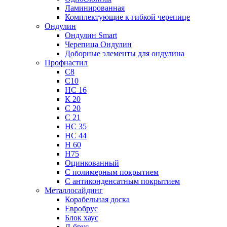
Ламинированная
Комплектующие к гибкой черепице
Ондулин
Ондулин Smart
Черепица Ондулин
Доборные элементы для ондулина
Профнастил
С8
С10
НС 16
К 20
С 20
С 21
НС 35
НС 44
Н 60
Н75
Оцинкованный
С полимерным покрытием
С антиконденсатным покрытием
Металлосайдинг
Корабельная доска
Евробрус
Блок хаус
Л-брус