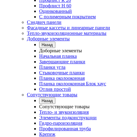
Профлист К 20
Профлист Н 60
Оцинкованный
С полимерным покрытием
Сэндвич панели
Фасадные кассеты и линеарные панели
Тепло-звукоизоляционные материалы
Доборные элементы
Назад
Доборные элементы
Начальная планка
Завершающие планки
Планки угла
Стыковочные планки
Планка околооконная
Планка околооконная Блок хаус
Отлив простой
Сопутствующие товары
Назад
Сопутствующие товары
Тепло- и звукоизоляция
Элементы подконструкции
Гидро-пароизоляция
Профилированная труба
Крепеж