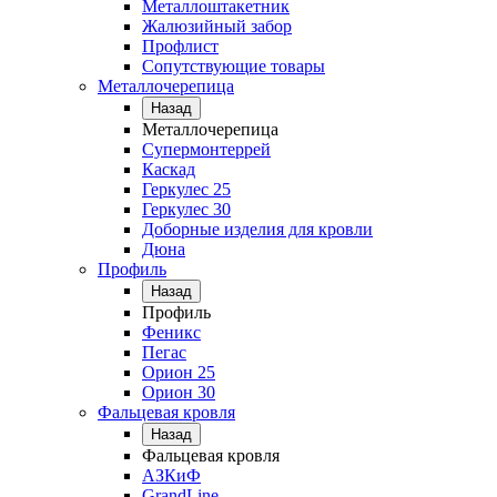
Металлоштакетник
Жалюзийный забор
Профлист
Сопутствующие товары
Металлочерепица
Назад
Металлочерепица
Супермонтеррей
Каскад
Геркулес 25
Геркулес 30
Доборные изделия для кровли
Дюна
Профиль
Назад
Профиль
Феникс
Пегас
Орион 25
Орион 30
Фальцевая кровля
Назад
Фальцевая кровля
АЗКиФ
GrandLine