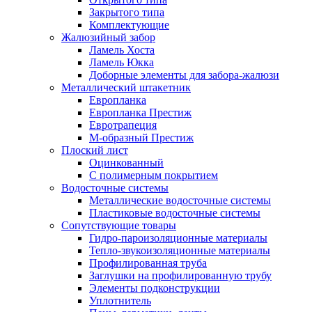
Закрытого типа
Комплектующие
Жалюзийный забор
Ламель Хоста
Ламель Юкка
Доборные элементы для забора-жалюзи
Металлический штакетник
Европланка
Европланка Престиж
Евротрапеция
М-образный Престиж
Плоский лист
Оцинкованный
С полимерным покрытием
Водосточные системы
Металлические водосточные системы
Пластиковые водосточные системы
Сопутствующие товары
Гидро-пароизоляционные материалы
Тепло-звукоизоляционные материалы
Профилированная труба
Заглушки на профилированную трубу
Элементы подконструкции
Уплотнитель