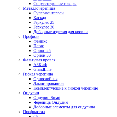
Сопутствующие товары
Металлочерепица
Супермонтеррей
Каскад
Геркулес 25
Геркулес 30
Доборные изделия для кровли
Профиль
Феникс
Пегас
Орион 25
Орион 30
Фальцевая кровля
АЗКиФ
GrandLine
Гибкая черепица
Однослойная
Ламинированная
Комплектующие к гибкой черепице
Ондулин
Ондулин Smart
Черепица Ондулин
Доборные элементы для ондулина
Профнастил
С8