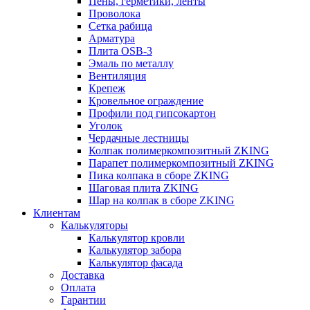
Пены, герметики, ленты
Проволока
Сетка рабица
Арматура
Плита OSB-3
Эмаль по металлу
Вентиляция
Крепеж
Кровельное ограждение
Профили под гипсокартон
Уголок
Чердачные лестницы
Колпак полимеркомпозитный ZKING
Парапет полимеркомпозитный ZKING
Пика колпака в сборе ZKING
Шаговая плита ZKING
Шар на колпак в сборе ZKING
Клиентам
Калькуляторы
Калькулятор кровли
Калькулятор забора
Калькулятор фасада
Доставка
Оплата
Гарантии