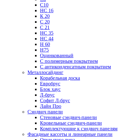
С10
НС 16
К 20
С 20
С 21
НС 35
НС 44
Н 60
Н75
Оцинкованный
С полимерным покрытием
С антиконденсатным покрытием
Металлосайдинг
Корабельная доска
Евробрус
Блок хаус
Л-брус
Софит Л-брус
Лайн Про
Сэндвич панели
Стеновые сэндвич-панели
Кровельные сэндвич-панели
Комплектующие к сэндвич панелям
Фасадные кассеты и линеарные панели
Открытого типа