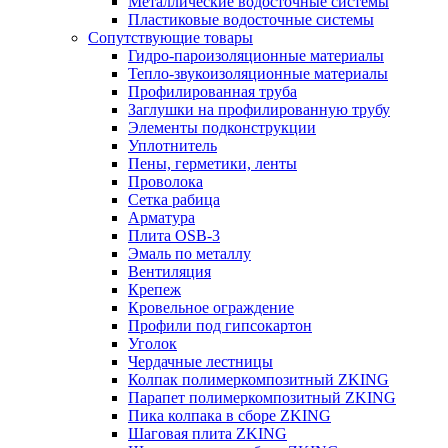
Металлические водосточные системы
Пластиковые водосточные системы
Сопутствующие товары
Гидро-пароизоляционные материалы
Тепло-звукоизоляционные материалы
Профилированная труба
Заглушки на профилированную трубу
Элементы подконструкции
Уплотнитель
Пены, герметики, ленты
Проволока
Сетка рабица
Арматура
Плита OSB-3
Эмаль по металлу
Вентиляция
Крепеж
Кровельное ограждение
Профили под гипсокартон
Уголок
Чердачные лестницы
Колпак полимеркомпозитный ZKING
Парапет полимеркомпозитный ZKING
Пика колпака в сборе ZKING
Шаговая плита ZKING