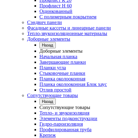
Профлист К 20
Профлист Н 60
Оцинкованный
С полимерным покрытием
Сэндвич панели
Фасадные кассеты и линеарные панели
Тепло-звукоизоляционные материалы
Доборные элементы
Назад
Доборные элементы
Начальная планка
Завершающие планки
Планки угла
Стыковочные планки
Планка околооконная
Планка околооконная Блок хаус
Отлив простой
Сопутствующие товары
Назад
Сопутствующие товары
Тепло- и звукоизоляция
Элементы подконструкции
Гидро-пароизоляция
Профилированная труба
Крепеж