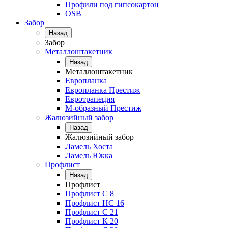
Профили под гипсокартон
OSB
Забор
Назад
Забор
Металлоштакетник
Назад
Металлоштакетник
Европланка
Европланка Престиж
Евротрапеция
М-образный Престиж
Жалюзийный забор
Назад
Жалюзийный забор
Ламель Хоста
Ламель Юкка
Профлист
Назад
Профлист
Профлист С 8
Профлист НС 16
Профлист C 21
Профлист К 20