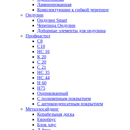
Ламинированная
Комплектующие к гибкой черепице
Ондулин
Ондулин Smart
Черепица Ондулин
Доборные элементы для ондулина
Профнастил
С8
С10
НС 16
К 20
С 20
С 21
НС 35
НС 44
Н 60
Н75
Оцинкованный
С полимерным покрытием
С антиконденсатным покрытием
Металлосайдинг
Корабельная доска
Евробрус
Блок хаус
Л-брус