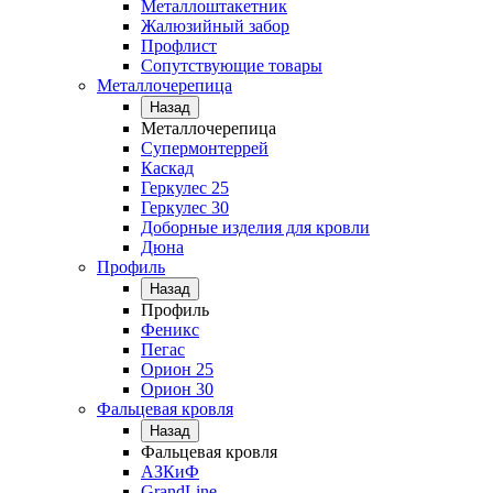
Металлоштакетник
Жалюзийный забор
Профлист
Сопутствующие товары
Металлочерепица
Назад
Металлочерепица
Супермонтеррей
Каскад
Геркулес 25
Геркулес 30
Доборные изделия для кровли
Дюна
Профиль
Назад
Профиль
Феникс
Пегас
Орион 25
Орион 30
Фальцевая кровля
Назад
Фальцевая кровля
АЗКиФ
GrandLine