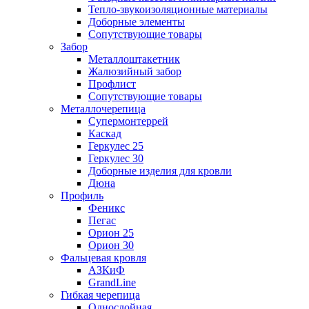
Тепло-звукоизоляционные материалы
Доборные элементы
Сопутствующие товары
Забор
Металлоштакетник
Жалюзийный забор
Профлист
Сопутствующие товары
Металлочерепица
Супермонтеррей
Каскад
Геркулес 25
Геркулес 30
Доборные изделия для кровли
Дюна
Профиль
Феникс
Пегас
Орион 25
Орион 30
Фальцевая кровля
АЗКиФ
GrandLine
Гибкая черепица
Однослойная