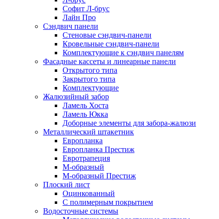
Софит Л-брус
Лайн Про
Сэндвич панели
Стеновые сэндвич-панели
Кровельные сэндвич-панели
Комплектующие к сэндвич панелям
Фасадные кассеты и линеарные панели
Открытого типа
Закрытого типа
Комплектующие
Жалюзийный забор
Ламель Хоста
Ламель Юкка
Доборные элементы для забора-жалюзи
Металлический штакетник
Европланка
Европланка Престиж
Евротрапеция
М-образный
М-образный Престиж
Плоский лист
Оцинкованный
С полимерным покрытием
Водосточные системы