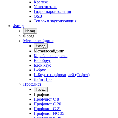
Крепеж
Уплотнитель
Гидро-пароизоляция
OSB
Тепло- и звукоизоляция
Фасад
Назад
Фасад
Металлосайдинг
Назад
Металлосайдинг
Корабельная доска
Евробрус
Блок хаус
L-брус
L-Брус с перфорацией (Софит)
Лайн Про
Профлист
Назад
Профлист
Профлист С 8
Профлист С 20
Профлист C 21
Профлист НС 35