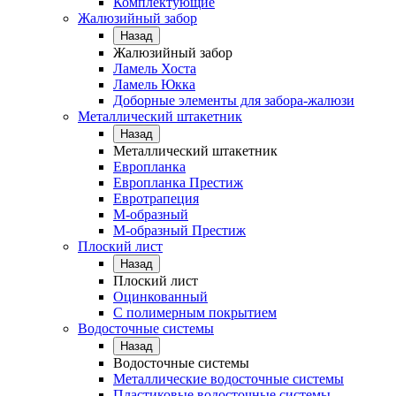
Комплектующие
Жалюзийный забор
Назад
Жалюзийный забор
Ламель Хоста
Ламель Юкка
Доборные элементы для забора-жалюзи
Металлический штакетник
Назад
Металлический штакетник
Европланка
Европланка Престиж
Евротрапеция
М-образный
М-образный Престиж
Плоский лист
Назад
Плоский лист
Оцинкованный
С полимерным покрытием
Водосточные системы
Назад
Водосточные системы
Металлические водосточные системы
Пластиковые водосточные системы