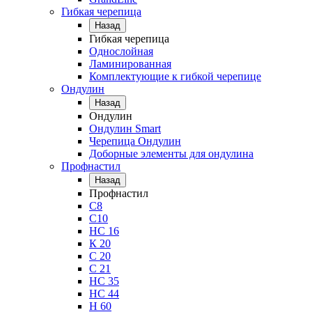
Гибкая черепица
Назад
Гибкая черепица
Однослойная
Ламинированная
Комплектующие к гибкой черепице
Ондулин
Назад
Ондулин
Ондулин Smart
Черепица Ондулин
Доборные элементы для ондулина
Профнастил
Назад
Профнастил
С8
С10
НС 16
К 20
С 20
С 21
НС 35
НС 44
Н 60