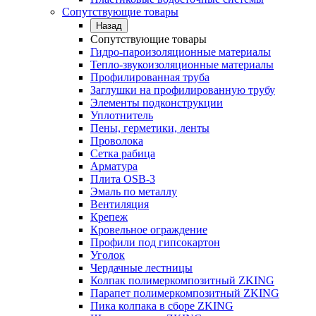
Сопутствующие товары
Назад
Сопутствующие товары
Гидро-пароизоляционные материалы
Тепло-звукоизоляционные материалы
Профилированная труба
Заглушки на профилированную трубу
Элементы подконструкции
Уплотнитель
Пены, герметики, ленты
Проволока
Сетка рабица
Арматура
Плита OSB-3
Эмаль по металлу
Вентиляция
Крепеж
Кровельное ограждение
Профили под гипсокартон
Уголок
Чердачные лестницы
Колпак полимеркомпозитный ZKING
Парапет полимеркомпозитный ZKING
Пика колпака в сборе ZKING