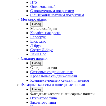
Н75
Оцинкованный
С полимерным покрытием
С антиконденсатным покрытием
Металлосайдинг
Назад
Металлосайдинг
Корабельная доска
Евробрус
Блок хаус
Л-брус
Софит Л-брус
Лайн Про
Сэндвич панели
Назад
Сэндвич панели
Стеновые сэндвич-панели
Кровельные сэндвич-панели
Комплектующие к сэндвич панелям
Фасадные кассеты и линеарные панели
Назад
Фасадные кассеты и линеарные панели
Открытого типа
Закрытого типа