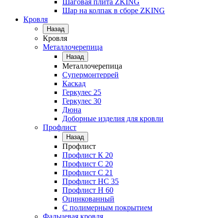
Шаговая плита ZKING
Шар на колпак в сборе ZKING
Кровля
Назад
Кровля
Металлочерепица
Назад
Металлочерепица
Супермонтеррей
Каскад
Геркулес 25
Геркулес 30
Дюна
Доборные изделия для кровли
Профлист
Назад
Профлист
Профлист К 20
Профлист С 20
Профлист C 21
Профлист НС 35
Профлист Н 60
Оцинкованный
С полимерным покрытием
Фальцевая кровля